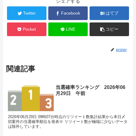
シェアする
Twitter
Facebook
はてブ
Pocket
LINE
コピー
prizer
関連記事
当選確率ランキング 2026年06
月29日 午前
2026年06月29日 09時07分時点のリツイート数集計結果から本日〆
切案件の当選確率順位を発表※ リツイート数が極端に少ないデータ
は除外しています。