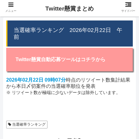
Twitter懸賞まとめ
メニュー
サイドバー
当選確率ランキング 2026年02月22日 午
前
Twitter懸賞自動応募ツールはコチラから
2026年02月22日 09時07分
時点のリツイート数集計結果
から本日〆切案件の当選確率順位を発表
※ リツイート数が極端に少ないデータは除外しています。
当選確率ランキング