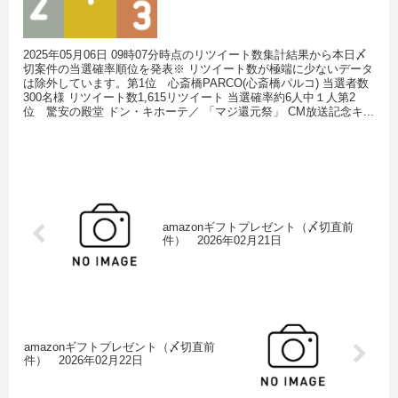
2025年05月06日 09時07分時点のリツイート数集計結果から本日〆
切案件の当選確率順位を発表※ リツイート数が極端に少ないデータ
は除外しています。第1位 心斎橋PARCO(心斎橋パルコ) 当選者数
300名様 リツイート数1,615リツイート 当選確率約6人中１人第2
位 驚安の殿堂 ドン・キホーテ／ 「マジ還元祭」 CM放送記念キ...
amazonギフトプレゼント（〆切直前
件） 2026年02月21日
amazonギフトプレゼント（〆切直前
件） 2026年02月22日