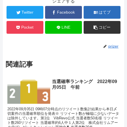
シェアする
Twitter
Facebook
はてブ
Pocket
LINE
コピー
prizer
関連記事
当選確率ランキング 2022年09
月05日 午前
2022年09月05日 09時07分時点のリツイート数集計結果から本日〆
切案件の当選確率順位を発表※ リツイート数が極端に少ないデータ
は除外しています。第1位 VibRevo公式 当選者数50名様 リツイー
ト数260リツイート 当選確率約6人中１人第2位 株式会社リムアー