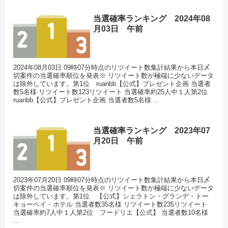
当選確率ランキング 2024年08
月03日 午前
2024年08月03日 09時07分時点のリツイート数集計結果から本日〆
切案件の当選確率順位を発表※ リツイート数が極端に少ないデータ
は除外しています。第1位 ruanbb【公式】プレゼント企画 当選者
数5名様 リツイート数123リツイート 当選確率約25人中１人第2位
ruanbb【公式】プレゼント企画 当選者数5名様 ...
当選確率ランキング 2023年07
月20日 午前
2023年07月20日 09時07分時点のリツイート数集計結果から本日〆
切案件の当選確率順位を発表※ リツイート数が極端に少ないデータ
は除外しています。第1位 【公式】シェラトン・グランデ・トー
キョーベイ・ホテル 当選者数35名様 リツイート数235リツイート
当選確率約7人中１人第2位 フードリエ【公式】 当選者数10名様
...