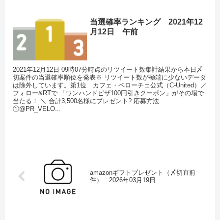
当選確率ランキング 2021年12
月12日 午前
2021年12月12日 09時07分時点のリツイート数集計結果から本日〆
切案件の当選確率順位を発表※ リツイート数が極端に少ないデータ
は除外しています。第1位 カフェ・ベローチェ公式（C-United）／
フォロー&RTで 「ワンハンドピザ100円引きクーポン」がその場で
当たる！ ＼ 合計3,500名様にプレゼント? 応募方法
①@PR_VELO...
amazonギフトプレゼント（〆切直前
件） 2026年03月19日