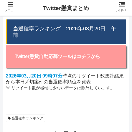
Twitter懸賞まとめ
メニュー
サイドバー
当選確率ランキング 2026年03月20日 午
前
Twitter懸賞自動応募ツールはコチラから
2026年03月20日 09時07分
時点のリツイート数集計結果
から本日〆切案件の当選確率順位を発表
※ リツイート数が極端に少ないデータは除外しています。
当選確率ランキング