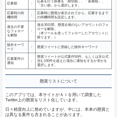
応募を行う順番を「締切順」、「新着順」、
応募順
：
「古い順」から選択します。
応募時の待
応募時に懸賞が表示されてから、応募するまで
：
機時間
の待機時間を設定します。
過去30日間、懸賞企画のないアカウントのフォ
過去の不要
ローを解除。
なフォロー
：
（本ツールを使ってフォローしたアカウントに
を解除
限ります。）
除外キーワ
：
懸賞ツイートに登録した除外キーワード
ード
懸賞ツイートが公式案件50件、もしくは非公式
応募案件の
：
含む100件を超えた場合に通知をするか否かを
通知
選択します。
懸賞リストについて
このアプリでは、本サイトがＡＩを用いて調査した
Twitter上の懸賞をリスト化しています。
日々精度向上に努めていますが、中には、本来の懸賞と
は異なる案件も含まれることがあります。