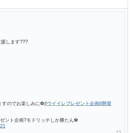
支援します???
すのでお楽しみに⚽️
#ウイイレプレゼント企画
#懸賞
レゼント企画?モドリッチしか勝たん⚽️
021