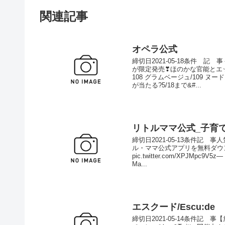
関連記事
オペラ公式
締切日2021-05-18条件 記
が限定発売❣ほのかな官能とエ
108 グラムベージュ/109 
が当たる?5/18まで&#...
リトルママ公式_子育
締切日2021-05-13条件
ル・ママ公式アプリを無料ダウ
pic.twitter.com/XPJMp
Ma...
エスクード/Escu:de
締切日2021-05-14条件