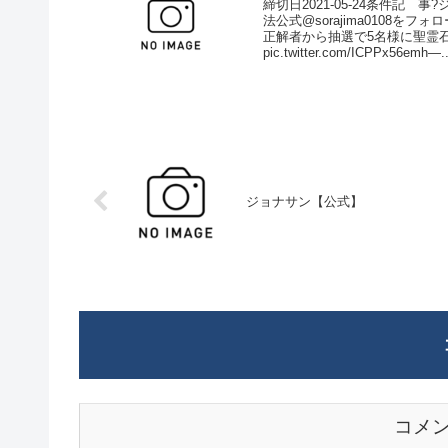
締切日2021-05-24条件記
法公式@sorajima0108を
正解者から抽選で5名様に聖霊石
pic.twitter.com/ICPPx56emh—..
ジョナサン【公式】
コメ