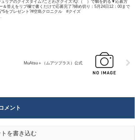
 事?ジュリアのクイズタイム?ことわざクイズ?Q:（ ）で鯛を釣る▼応募方
フォロー＆答えをリプ欄で書くだけで応募完了?締め切り：5月24日12：00まで
*5をプレゼント?#空島クロニクル #クイズ
.
MuAtsu＋（ムアツプラス）公式
コメント
ントを書き込む