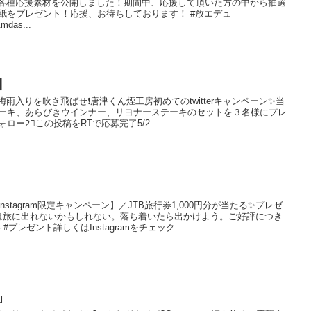
開催中！各種応援素材を公開しました！期間中、応援して頂いた方の中から抽選
紙をプレゼント！応援、お待ちしております！ #放エデュ
mdas...
】
 事梅雨入りを吹き飛ばせ❗️唐津くん煙工房初めてのtwitterキャンペーン✨当
ーキ、あらびきウインナー、リヨナーステーキのセットを３名様にプレ
をフォロー2⃣この投稿をRTで応募完了5/2...
【Instagram限定キャンペーン】／JTB旅行券1,000円分が当たる✨プレゼ
は旅に出れないかもしれない。落ち着いたら出かけよう。ご好評につき
 #プレゼント詳しくはInstagramをチェック
」