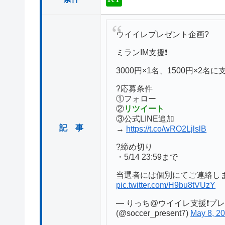
ウイイレプレゼント企画?
ミランIM支援❗️
3000円×1名、1500円×2名に
?応募条件
①フォロー
②
リツイート
③公式LINE追加
記 事
→
https://t.co/wRO2LjlslB
?締め切り
・5/14 23:59まで
当選者には個別にてご連絡しま
pic.twitter.com/H9bu8tVUzY
— りっち@ウイイレ支援❗️プ
(@soccer_present7)
May 8, 2