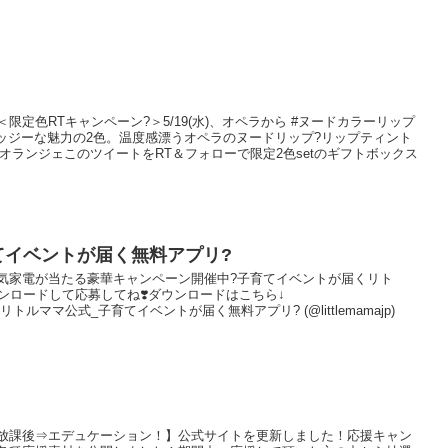
 事＜限定色RTキャンペーン?＞5/19(水)、オペラから #ヌードカラーリップ
ッジーな魅力の2色。温度感漂うオペラのヌードリップ?リップティント
ヌードオランジェこのツイートをRT＆フォローで限定2色setのギフトボックス
てイベントが届く無料アプリ?
記 事人気家電が当たる豪華キャンペーン開催中?子育てイベントが届くリト
ンロードして応募してね❣️ダウンロードはこちら↓
c9V5z— リトルママ公式_子育てイベントが届く無料アプリ? (@littlemamajp)
記 事【放課後⇒エデュケーション！】公式サイトを更新しました！応援キャン