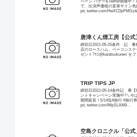
ペーン バナー&Twitter
で、出演声優様の直筆サイン色
pic.twitter.com/HwXCDpPMGz&
唐津くん煙工房【公式
締切日2021-05-25条件 記
店のロースハム、ベーコンステ
ゼント?1⃣@karatsukunen 
TRIP TIPS JP
締切日2021-05-14条件記 事
ントキャンペーン実施中?＼今
期間延長！5/14迄#旅行 #旅行券
pic.twitter.com/MlpSLAM9...
空島クロニクル「公式