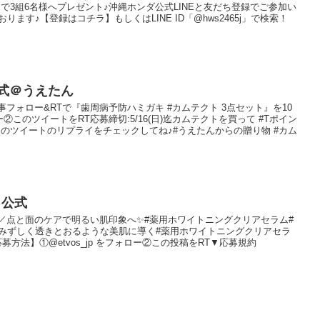
で3組6名様へプレゼント♪沖縄ホンダ公式LINEと友だち登録でご参加い
ます♪【登録はコチラ】もしくはLINE ID「@hws2465j」で検索！
式＠うえたん
記 事フォロー&RTで『歯周病予防ハミガキ #カムテクト 3点セット』を10
ォロー②このツイートをRT応募締切:5/16(日)迄カムテクトを買って #Tポイン
のツイートのリプライをチェックしてね♪#うえたんからの贈り物 #カム
）公式
記 事／点と面のケアで明るい肌印象へ✨#薬用ホワイトニングクリアセラム#
みずしく透きとおるような美肌に導く#薬用ホワイトニングクリアセラ
応募方法】①@etvos_jp をフォロー②この投稿をRT▼応募規約