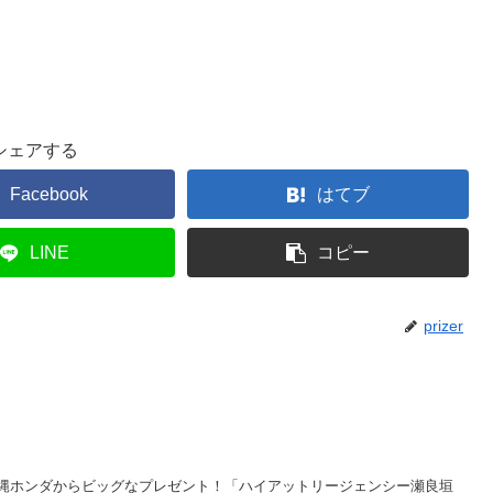
シェアする
Facebook
はてブ
LINE
コピー
prizer
記 事沖縄ホンダからビッグなプレゼント！「ハイアットリージェンシー瀬良垣