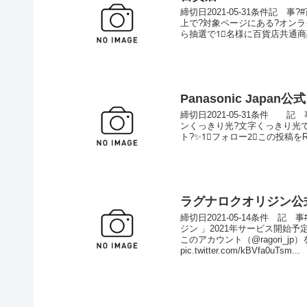
締切日2021-05-31条件記 事
上で?対象ページにある?オン
ら抽選で1⃣名様に百貨店共通商品
Panasonic Japan公式
締切日2021-05-31条件 
ンくっきり光?文字くっきり光
ト?✨1⃣フォロー2⃣この投稿をR
ラグナロクオリジン公
締切日2021-05-14条件 記
ジン 」2021年サービス開始予
このアカウント（@ragori_
pic.twitter.com/kBVfa0uTsm...