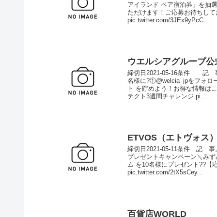
アイランド ペア宿泊券」を抽選
ただけます！ご応募お待ちしており
pic.twitter.com/3JEx9yPcC...
ウエルシアグループ公
締切日2021-05-16条件 
名様に?①@welcia_jpをフ
ト を貯めよう！お得な情報はこ
テクト3週間チャレンジ pi...
ETVOS（エトヴォス
締切日2021-05-11条件 
プレゼントキャンペーン＼みず
ム を10名様にプレゼント??【
pic.twitter.com/2tX5sCey...
百貨店WORLD