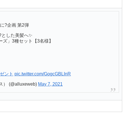
／
に?企画 第2弾
ん?とした美髪へ✨
リーズ」3種セット【3名様】
レゼント
pic.twitter.com/GogcGBLInR
 (@alluxeweb)
May 7, 2021