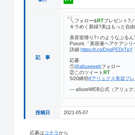
＼フォロー&
RT
プレゼント?
キラめく新緑?美はもっと自由
美容室帰り?‍♀️のようなぷる
Purunt.「美容液ヘアケアシ
詳細
https://t.co/DngPEDrTpY
記 事
応募
①
@alluxeweb
フォロー
②このツイート
RT
5/20締切
#アリュクス美容プ
— alluxeWEB公式（アリュクス）
投稿日
2021-05-07
応募は
コチラ
から