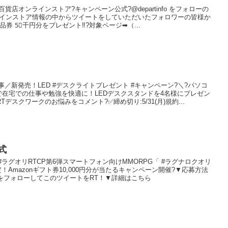
?#百貨店オンラインストア?キャンペーン公式?@departinfo をフォローの
ラインストア情報の中からツイートをしていただいたフォロワーの皆様か
券 5⃣千円分をプレゼント‼️?対象ページ➡（...
記 事／新発売！LED #デスクライトプレゼント #キャンペーン?＼?パソコ
で在宅での仕事や勉強を快適に！LEDデスクスタンドを4名様にプレゼン
Tデスクワークのお悩みをコメント?✅締め切り:5/31(月)規約...
式
 事#ラグオリRTCP第6弾スマートフォン向けMMORPG「 #ラグナロクオリ
定！Amazonギフト券10,000円分が当たるキャンペーン開催?▼応募方法
jp）をフォローしてこのツイートをRT！▼詳細はこちら