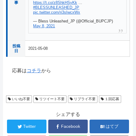
https://t.co/z8ShkHSyKk
…
事
#BLESSUNLEASHED_JP
pic.twitter.com/ri3sIwcxWx
— Bless Unleashed_JP (@Official_BUPCJP)
May 8, 2021
投稿
2021-05-08
日
応募は
コチラ
から
いいね不要
リツイート不要
リプライ不要
１回応募
シェアする
Twitter
Facebook
はてブ