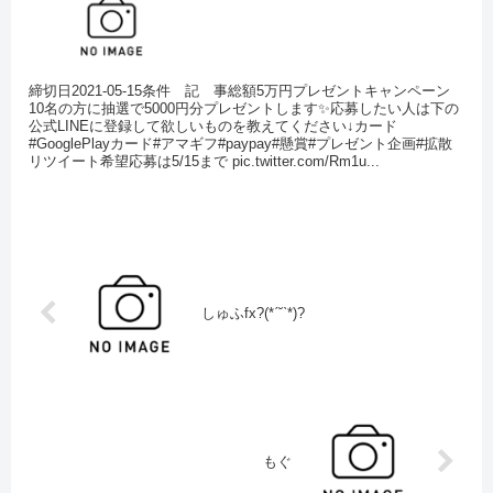
締切日2021-05-15条件 記 事総額5万円プレゼントキャンペーン
10名の方に抽選で5000円分プレゼントします✨応募したい人は下の
公式LINEに登録して欲しいものを教えてください↓カード
#GooglePlayカード#アマギフ#paypay#懸賞#プレゼント企画#拡散
リツイート希望応募は5/15まで pic.twitter.com/Rm1u...
しゅふfx?(*ˊ˘ˋ*)?
もぐ