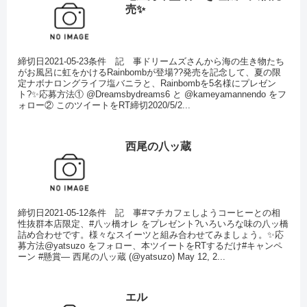
売✨
締切日2021-05-23条件 記 事ドリームズさんから海の生き物たち
がお風呂に虹をかけるRainbombが登場??発売を記念して、夏の限
定ナボナロングライフ塩バニラと、Rainbombを5名様にプレゼン
ト?✨応募方法① @Dreamsbydreams6 と @kameyamannendo をフ
ォロー② このツイートをRT締切2020/5/2...
西尾の八ッ蔵
締切日2021-05-12条件 記 事#マチカフェしようコーヒーとの相
性抜群本店限定、#八ッ橋オレ をプレゼント?いろいろな味の八ッ橋
詰め合わせです。様々なスイーツと組み合わせてみましょう。✨応
募方法@yatsuzo をフォロー、本ツイートをRTするだけ#キャンペ
ーン #懸賞— 西尾の八ッ蔵 (@yatsuzo) May 12, 2...
エル