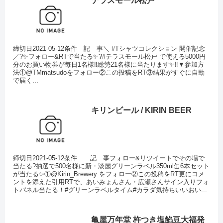
テラスモール松戸
締切日2021-05-12条件 記 事＼ #Tシャツコレクション 開催記念
／?✨フォロー&RTで当たる✨?#テラスモール松戸 で使える5000円
分のお買い物券が毎日1名様‼総勢21名様に当たります✨‼▼参加方
法①@TMmatsudoをフォロー②この投稿をRT③結果がすぐに自動
で届く...
キリンビール / KIRIN BEER
締切日2021-05-12条件 記 事フォロー&リツイートでその場で
当たる?抽選で500名様に新・淡麗グリーンラベル350ml缶6本セット
が当たる✨①@Kirin_Brewery をフォロー②この投稿をRT更にコメ
ントを添えた引用RTで、あいみょんさん・広瀬さんサイン入りフォ
トパネル当たる！#グリーンラベルタイム#カラダ気持ちいいおい...
亀屋万年堂 杵つき塩餡豆大福発