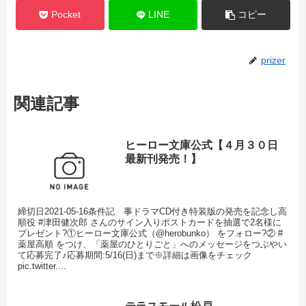
Pocket
LINE
コピー
prizer
関連記事
ヒーロー文庫公式【４月３０日
最新刊発売！】
締切日2021-05-16条件記 事ドラマCD付き特装版の発売を記念し高
順役 #津田健次郎 さんのサイン入りポストカードを抽選で2名様に
プレゼント?①ヒーロー文庫公式（@herobunko） をフォロー?② #
薬屋高順 をつけ、「薬屋のひとりごと」へのメッセージをつぶやい
て応募完了♪応募期間:5/16(日)まで※詳細は画像をチェック
pic.twitter....