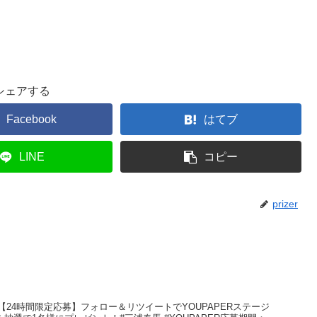
シェアする
Facebook
はてブ
LINE
コピー
prizer
記 事【24時間限定応募】フォロー＆リツイートでYOUPAPERステージ