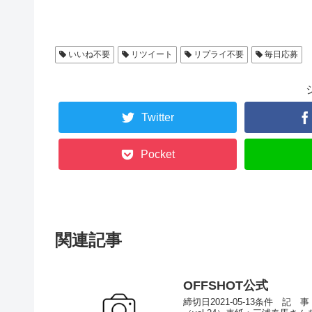
いいね不要
リツイート
リプライ不要
毎日応募
Twitter
Pocket
関連記事
OFFSHOT公式
締切日2021-05-13条件 