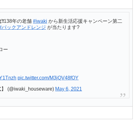
️138年の老舗
#iwaki
から新生活応援キャンペーン第二
#パックアンドレンジ
が当たります?
ロー
✨
tfY1Tnzh
pic.twitter.com/M3jQV48fOY
(@iwaki_houseware)
May 6, 2021