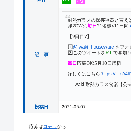
耐熱ガラスの保存容器と言えば❗
弾?GWの
毎日
?1名様×11日間
【9日目?】
1️⃣
@iwaki_houseware
をフォ
2️⃣このツイートを
RT
で参加
記 事
毎日
応募OK❗️5月10日締切
詳しくはこちら❗️
https://t.co/r4
— iwaki 耐熱ガラス食器【公式】 
投稿日
2021-05-07
応募は
コチラ
から