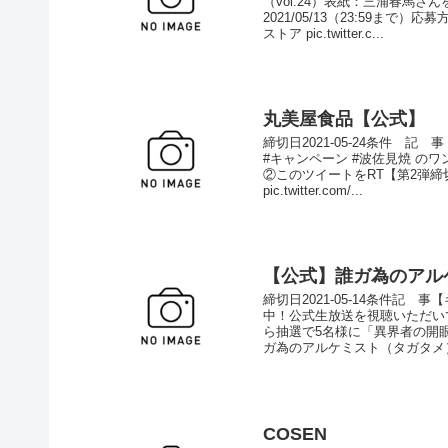
（vol.24）表紙：三浦春馬さ
2021/05/13（23:59まで
ストア pic.twitter.c...
丸美屋食品【公式】
締切日2021-05-24条件 
#キャンペーン #波佐見焼 のワ
②このツイートをRT【第2弾締切：
pic.twitter.com/...
【公式】誰ガ為のアル
締切日2021-05-14条件記 
中！公式生放送を視聴いただい
ら抽選で5名様に「異界者の開眼
ガ為のアルケミスト（タガタメ） (@F
COSEN