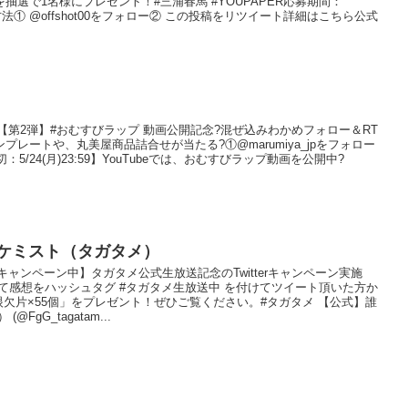
んを抽選で1名様にプレゼント！#三浦春馬 #YOUPAPER応募期間：
）応募方法① @offshot00をフォロー② この投稿をリツイート詳細はこちら公式
記 事【第2弾】#おむすびラップ 動画公開記念?混ぜ込みわかめフォロー＆RT
ンプレートや、丸美屋商品詰合せが当たる?①@marumiya_jpをフォロー
5/24(月)23:59】YouTubeでは、おむすびラップ動画を公開中?
ケミスト（タガタメ）
事【キャンペーン中】タガタメ公式生放送記念のTwitterキャンペーン実施
て感想をハッシュタグ #タガタメ生放送中 を付けてツイート頂いた方か
欠片×55個」をプレゼント！ぜひご覧ください。#タガタメ 【公式】誰
gG_tagatam...