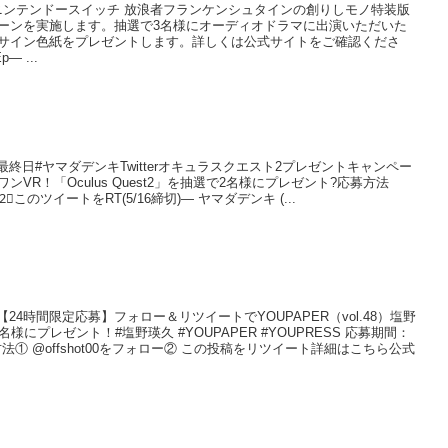
 事#ニンテンドースイッチ 放浪者フランケンシュタインの創りしモノ特装版
ーンを実施します。抽選で3名様にオーディオドラマに出演いただいた
サイン色紙をプレゼントします。詳しくは公式サイトをご確認くださ
p— ...
 事最終日#ヤマダデンキTwitterオキュラスクエスト2プレゼントキャンペー
VR！「Oculus Quest2」を抽選で2名様にプレゼント?応募方法
ロー2⃣このツイートをRT(5/16締切)— ヤマダデンキ (...
 事【24時間限定応募】フォロー＆リツイートでYOUPAPER（vol.48）塩野
にプレゼント！#塩野瑛久 #YOUPAPER #YOUPRESS 応募期間：
）応募方法① @offshot00をフォロー② この投稿をリツイート詳細はこちら公式