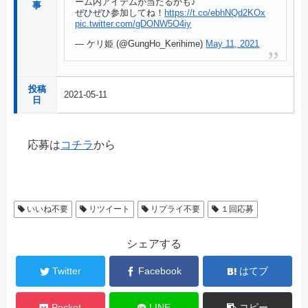
ーム内アイテムが当たるかも♪
事
ぜひぜひ参加してね！
https://t.co/ebhNQd2KOx
pic.twitter.com/gDONW5O4iy
— ケリ姫 (@GungHo_Kerihime)
May 11, 2021
投稿
2021-05-11
日
応募は
コチラ
から
いいね不要
リツイート
リプライ不要
１回応募
シェアする
Twitter
Facebook
はてブ
Pocket
LINE
コピー