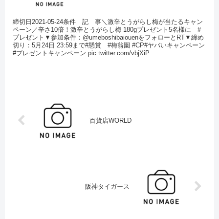
締切日2021-05-24条件 記 事＼激辛とうがらし梅が当たるキャン
ペーン／辛さ10倍！激辛とうがらし梅 180gプレゼント5名様に #
プレゼント▼参加条件：@umeboshibaiouenをフォローとRT▼締め
切り：5月24日 23:59まで#懸賞 #梅翁園 #CP#ヤバいキャンペーン
#プレゼントキャンペーン pic.twitter.com/vbjXiP...
百貨店WORLD
阪神タイガース