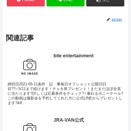
prizer
関連記事
bite entertainment
締切日2021-05-11条件 記 事毎日オフショット公開15日
目??‍♀️5/11まで続けます！チェキ券プレゼント！まだまだほぼ全員
に当たります?詳しくは応募条件をチェック?‍♀️暴れるポニーテール?
この動画は撮影会を予約してくれた方に公式LINEからプレゼントし
ます?&#...
JRA-VAN公式