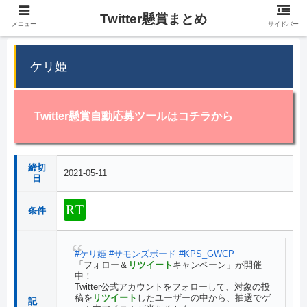
Twitter懸賞まとめ
メニュー
サイドバー
ケリ姫
Twitter懸賞自動応募ツールはコチラから
締切
2021-05-11
日
条件
#ケリ姫
#サモンズボード
#KPS_GWCP
「フォロー＆
リツイート
キャンペーン」が開催
中！
Twitter公式アカウントをフォローして、対象の投
稿を
リツイート
したユーザーの中から、抽選でゲ
記