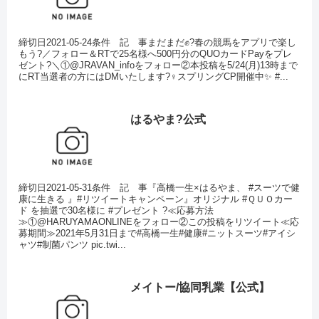
締切日2021-05-24条件 記 事まだまだ✊?春の競馬をアプリで楽し
もう?／フォロー＆RTで25名様へ500円分のQUOカードPayをプレ
ゼント?＼①@JRAVAN_infoをフォロー②本投稿を5/24(月)13時まで
にRT当選者の方にはDMいたします?‍♀️スプリングCP開催中✨ #...
はるやま?公式
締切日2021-05-31条件 記 事『高橋一生×はるやま、 #スーツで健
康に生きる 』#リツイートキャンペーン』オリジナル #ＱＵＯカー
ド を抽選で30名様に #プレゼント ?≪応募方法
≫①@HARUYAMAONLINEをフォロー②この投稿をリツイート≪応
募期間≫2021年5月31日まで#高橋一生#健康#ニットスーツ#アイシ
ャツ#制菌パンツ pic.twi...
メイトー/協同乳業【公式】