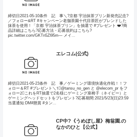
締切日2021-05-10条件 記 事＼?京都 宇治抹茶プリン新発売記念?
／フォロー&RT #キャンペーン老舗茶園十代目茶匠がブレンドした
抹茶を使用！「京都 宇治抹茶プリン」を抽選で #プレゼント ❤️?商
品詳細はこちら?応募方法・応募規約はこちら?
pic.twitter.com/GKTn5Zl95m— メイ...
エレコム(公式)
締切日2021-05-23条件 記 事／ゲーミング環境快適化作戦！！フ
ォロー＆RT #プレゼント＼1⃣@tansu_no_gen と @elecom_pr をフ
ォロー2⃣これをRT抽選で2名様にゲーミング座椅子（ネイビー）と
ゲーミングヘッドセットをプレゼント?応募期間:2021/5/23(日)23:59
当選通知:DM#懸賞 #タン...
CP中?《うめぼし屋》梅翁園.の
なかのひと【公式】