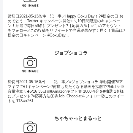
締切日2021-05-13条件 記 事／Happy Goku Day！?#悟空の日 お
めでとう！Twitter キャンペーン開催✨＼10日間限定のキャンペー
ン！抽選で毎日59名にプレゼント?【応募方法】✅このアカウント
をフォロー✅この投稿をリツイートで当選結果がすぐ届く！賞品は?
悟空の日キャンペーン #GokuDay...
ジョブショコラ
締切日2021-05-16条件 記 事／#ジョブショコラ 単独開催?#ア
マギフ #RTキャンペーン?何度も見たくなる動画を拡散で?GET✨※
音量注意＼♣5/16 35日目#Amazonギフト券 1000円分を#抽選 1名様
にプレゼント?♦応募方法①@Job_Chocolatをフォロー②このツイー
トをRT&#x261...
ちゃちゃっとまるっと