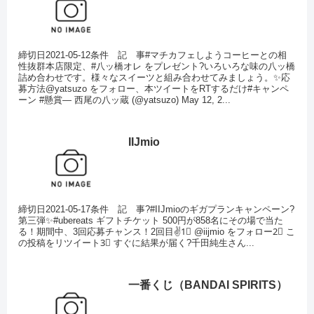
締切日2021-05-12条件 記 事#マチカフェしようコーヒーとの相
性抜群本店限定、#八ッ橋オレ をプレゼント?いろいろな味の八ッ橋
詰め合わせです。様々なスイーツと組み合わせてみましょう。✨応
募方法@yatsuzo をフォロー、本ツイートをRTするだけ#キャンペ
ーン #懸賞— 西尾の八ッ蔵 (@yatsuzo) May 12, 2...
IIJmio
締切日2021-05-17条件 記 事?#IIJmioのギガプランキャンペーン?
第三弾✨#ubereats ギフトチケット 500円が858名にその場で当た
る！期間中、3回応募チャンス！2回目✌1⃣ @iijmio をフォロー2⃣ こ
の投稿をリツイート3⃣ すぐに結果が届く?千田純生さん...
一番くじ（BANDAI SPIRITS）