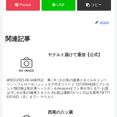
Pocket
LINE
コピー
prizer
関連記事
ヤクルト届けて通信【公式】
締切日2021-06-14条件記 事／#これが私の健康スタイルキャンペ
ーン＼フォロー＆ハッシュタグ付きツイートで計1004名様にプレゼ
ント❗️第2弾は骨伝導ヘッドホン＆Amazonギフト券が当たる?✨お題
は #これが私の健康スタイル #お題は運動7がつく日は当選率7倍???
6月14日（月）まで— ヤクルト...
西尾の八ッ蔵