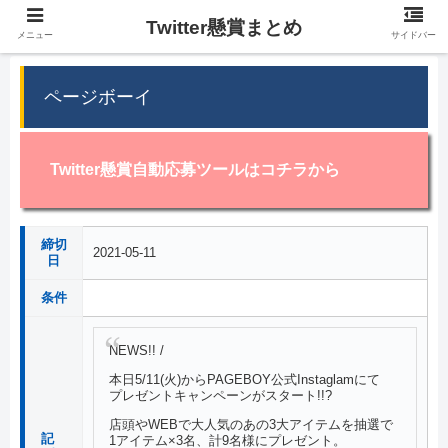
Twitter懸賞まとめ
メニュー
サイドバー
ページボーイ
Twitter懸賞自動応募ツールはコチラから
締切
2021-05-11
日
条件
NEWS!! /
本日5/11(火)からPAGEBOY公式Instaglamにて
プレゼントキャンペーンがスタート!!?
店頭やWEBで大人気のあの3大アイテムを抽選で
記
1アイテム×3名、計9名様にプレゼント。