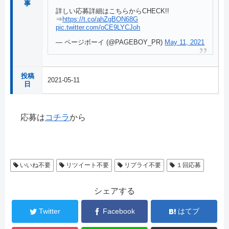
事
詳しい応募詳細はこちらからCHECK!!
⇒
https://t.co/ahZgBON68G
pic.twitter.com/oCE9LYCJoh
— ページボーイ (@PAGEBOY_PR)
May 11, 2021
投稿
2021-05-11
日
応募は
コチラ
から
いいね不要
リツイート不要
リプライ不要
１回応募
シェアする
Twitter
Facebook
はてブ