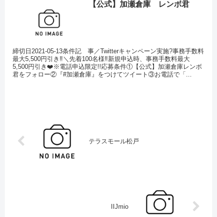
【公式】加瀬倉庫 レンボ君
締切日2021-05-13条件記 事／Twitterキャンペーン実施?事務手数料
最大5,500円引き‼️＼先着100名様‼️新規申込時、事務手数料最大
5,500円引き❤️※電話申込限定!!応募条件①【公式】加瀬倉庫レンボ
君をフォロー②『#加瀬倉庫』をつけてツイート③お電話で「...
テラスモール松戸
IIJmio