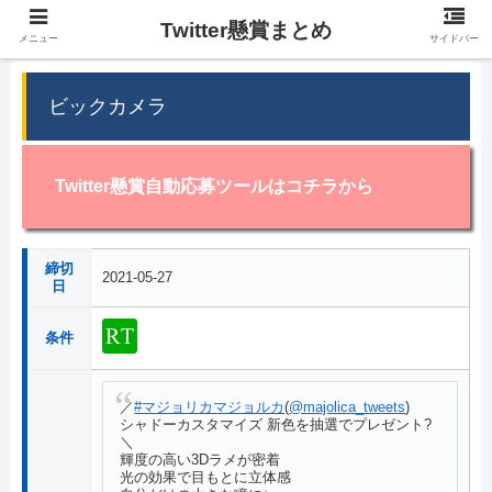
Twitter懸賞まとめ
メニュー
サイドバー
ビックカメラ
Twitter懸賞自動応募ツールはコチラから
締切
2021-05-27
日
条件
／
#マジョリカマジョルカ
(
@majolica_tweets
)
シャドーカスタマイズ 新色を抽選でプレゼント?
＼
輝度の高い3Dラメが密着
光の効果で目もとに立体感