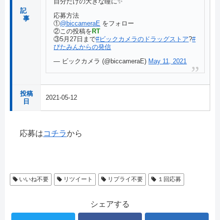
自分だけの大きな瞳に✨
記
応募方法
事
①
@biccameraE
をフォロー
②この投稿を
RT
③5月27日まで
#ビックカメラのドラッグストア
?
#
びたみんからの発信
— ビックカメラ (@biccameraE)
May 11, 2021
投稿
2021-05-12
日
応募は
コチラ
から
いいね不要
リツイート
リプライ不要
１回応募
シェアする