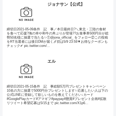
ジョナサン【公式】
締切日2021-05-09条件 記 事／本日最終日?＼東北・三陸の食材
を食べて応援?海の幸や和牛の丼ぶりが登場??お食事券500円分が総
勢50名様に抽選で当たる✨①@jona_official_ をフォロー②この投稿
をRT当選者には後日DMが届く〆切は5/9 23:59▼お得なクーポンも
チェック✔ pic.twitter.com/...
エル
締切日2021-05-15条件 記 事総額5万円プレゼントキャンペーン
10名の方に抽選で5000円分プレゼントします✨応募したい人は下の
公式LINEに登録して欲しいものを教えてください↓カード
#GooglePlayカード#アマギフ#paypay#懸賞#プレゼント企画#拡散
リツイート希望応募は5/15まで pic.twitter.com/X1p6...