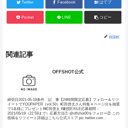
Twitter
Facebook
はてブ
Pocket
LINE
コピー
prizer
関連記事
OFFSHOT公式
締切日2021-05-19条件 記 事【24時間限定応募】フォロー＆リツ
イートでYOUPAPER（vol.50）町田啓太さん特集４ページ分を抽選
で1名様にプレゼント#町田啓太 #劇団EXILE応募期間：
2021/05/19（22:59まで）応募方法① @offshot00をフォロー② この
投稿をリツイート詳細はこちら公式ストア pic.twitter.com...