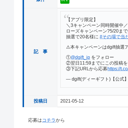
【アプリ限定】
＼3キャンペーン同時開催中
ローズキャンペーン?5/20まで
抽選で20名様に
#その場で当
⚠️本キャンペーンはdgift
記 事
①
@dgift_jp
をフォロー
②翌日11:59までにこの投稿を
③下記URLから応募
https://t
— dgift(ディーギフト)【公式】 (
投稿日
2021-05-12
応募は
コチラ
から