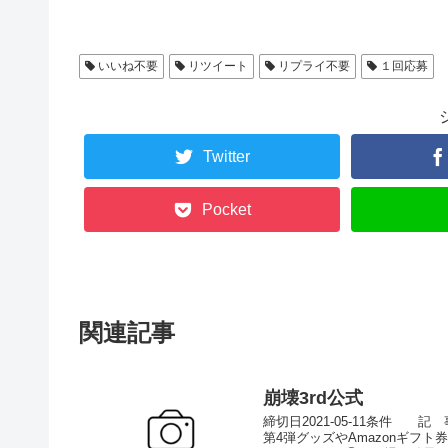
いいね不要
リツイート
リプライ不要
１回応募
Twitter
Pocket
関連記事
崩壊3rd公式
締切日2021-05-11条件 記 
第4弾グッズやAmazonギフト券