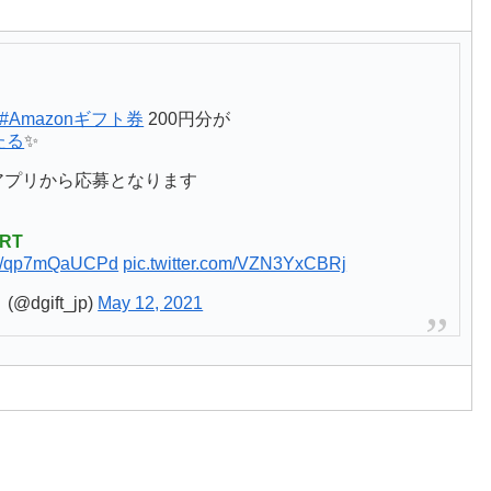
／
#Amazonギフト券
200円分が
たる
✨
抽選アプリから応募となります
RT
.co/qp7mQaUCPd
pic.twitter.com/VZN3YxCBRj
@dgift_jp)
May 12, 2021