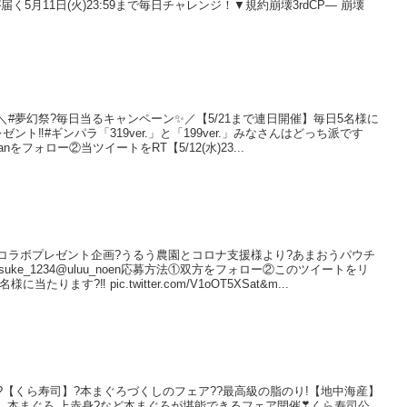
5月11日(火)23:59まで毎日チャレンジ！▼規約崩壊3rdCP— 崩壊
記 事＼#夢幻祭?毎日当るキャンペーン✨／【5/21まで連日開催】毎日5名様に
レゼント‼️#ギンパラ「319ver.」と「199ver.」みなさんはどっち派です
anをフォロー②当ツイートをRT【5/12(水)23...
記 事コラボプレゼント企画?うるう農園とコロナ支援様より?あまおうパウチ
suke_1234@uluu_noen応募方法①双方をフォロー②このツイートをリ
ります?‼️ pic.twitter.com/V1oOT5XSat&m...
記 事?【くら寿司】?本まぐろづくしのフェア??最高級の脂のり!【地中海産】
産】本まぐろ 上赤身?など本まぐろが堪能できるフェア開催❣くら寿司公