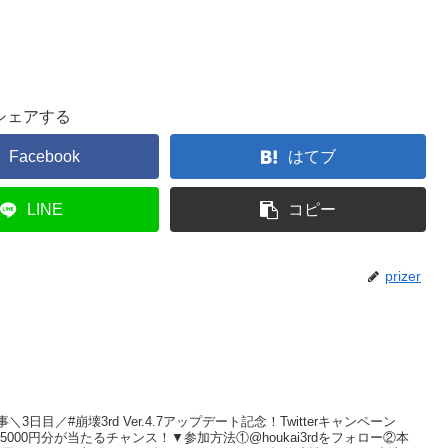
シェアする
Facebook
はてブ
LINE
コピー
prizer
事＼3日目／#崩壊3rd Ver.4.7アップデート記念！Twitterキャンペーン
5000円分が当たるチャンス！▼参加方法①@houkai3rdをフォロー②本