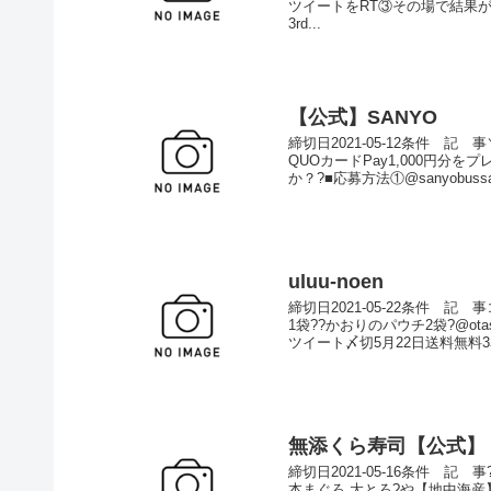
ツイートをRT③その場で結果が届く
3rd...
【公式】SANYO
締切日2021-05-12条件 
QUOカードPay1,000円分をプ
か？?■応募方法①@sanyobuss
uluu-noen
締切日2021-05-22条件 
1袋??かおりのパウチ2袋?@ota
ツイート〆切5月22日送料無料3名様に当た
無添くら寿司【公式】
締切日2021-05-16条件 
本まぐろ 大とろ?や【地中海