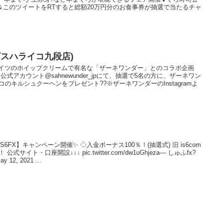
ロー＆このツイートをRTすると総額20万円分のお食事券が抽選で当たるチャ
(インビスハライコ九段店)
記 事ドイツのホイップクリームで有名な「ザーネワンダー」とのコラボ企画
am公式アカウント@sahnewunder_jpにて、抽選で5名の方に、ザーネワン
のキルシュクーヘンをプレゼント??※ザーネワンダーのInstagramよ
【IS6FX】キャンペーン開催✨ ◇入金ボーナス100％！(抽選式) 旧 is6com
ト・口座開設↓↓↓ pic.twitter.com/dw1uGhjeza— しゅふfx?
y 12, 2021 ...