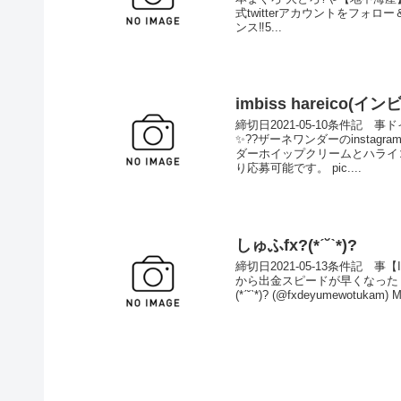
式twitterアカウントをフォ
ンス‼️5...
imbiss hareico
締切日2021-05-10条件
✨??ザーネワンダーのinstagr
ダーホイップクリームとハライコ
り応募可能です。 pic....
しゅふfx?(*ˊ˘ˋ*)?
締切日2021-05-13条件記 事
から出金スピードが早くなった！ 公式サイ
(*ˊ˘ˋ*)? (@fxdeyumewotukam) Ma