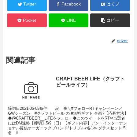
Twitter
Facebook
はてブ
Pocket
LINE
コピー
prizer
関連記事
CRAFT BEER LIFE（クラフト
ビールライフ）
締切日2021-05-09条件 記 事＼#フォローRTキャンペーン／
GWシーズン #クラフトビール の #無料ギフト 企画?【応募方法】
◆@CRAFTBEER__LIFEをフォロー◆このツイートをRT✉当選者
にはDM連絡【締切】5/9（日）【ギフト内容】アン・インターナシ
ョナル提供オーガニックブロンド/トリプルx各1本 グラスセット 5
名 #...