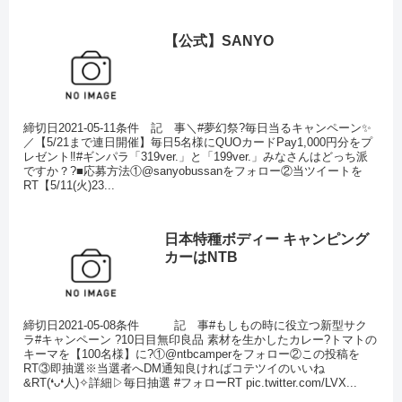
【公式】SANYO
締切日2021-05-11条件 記 事＼#夢幻祭?毎日当るキャンペーン✨
／【5/21まで連日開催】毎日5名様にQUOカードPay1,000円分をプ
レゼント‼️#ギンパラ「319ver.」と「199ver.」みなさんはどっち派
ですか？?■応募方法①@sanyobussanをフォロー②当ツイートを
RT【5/11(火)23...
日本特種ボディー キャンピング
カーはNTB
締切日2021-05-08条件 記 事#もしもの時に役立つ新型サク
ラ#キャンペーン ?10日目無印良品 素材を生かしたカレー?トマトの
キーマを【100名様】に?①@ntbcamperをフォロー②この投稿を
RT③即抽選※当選者へDM通知良ければコテツイのいいね
&RT(❛ᴗ❛人)✧詳細▷毎日抽選 #フォローRT pic.twitter.com/LVX...