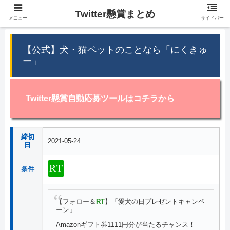
Twitter懸賞まとめ
メニュー
サイドバー
【公式】犬・猫ペットのことなら「にくきゅ
ー」
Twitter懸賞自動応募ツールはコチラから
締切
2021-05-24
日
条件
【フォロー＆
RT
】「愛犬の日プレゼントキャンペ
ーン」
Amazonギフト券1111円分が当たるチャンス！