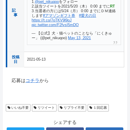
1.
@pet_nikuqoo
をフォロー
2.該当ツイートを2021/5/20（木） 0:00 までに
RT
記
3.当選者の方には5/24（月） 0:00 までにＤＭ連絡
事
します
#アマゾンギフト券
#愛犬の日
https://t.co/7oTKV9l9oJ
pic.twitter.com/F2fvsI5mDO
— 【公式】犬・猫ペットのことなら「にくきゅ
ー」 (@pet_nikuqoo)
May 13, 2021
投稿
2021-05-13
日
応募は
コチラ
から
いいね不要
リツイート
リプライ不要
１回応募
シェアする