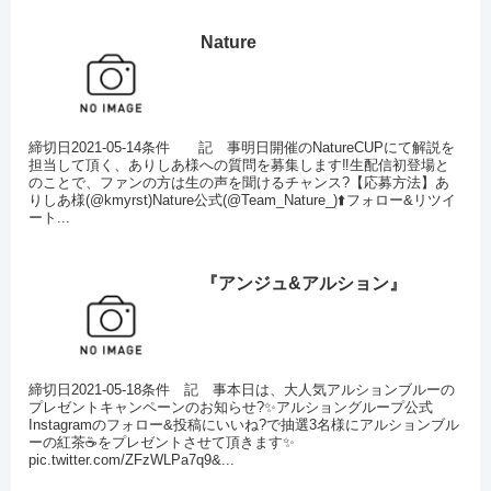
Nature
締切日2021-05-14条件 記 事明日開催のNatureCUPにて解説を
担当して頂く、ありしあ様への質問を募集します‼️生配信初登場と
のことで、ファンの方は生の声を聞けるチャンス?【応募方法】あ
りしあ様(@kmyrst)Nature公式(@Team_Nature_)⬆️フォロー&リツイ
ート...
『アンジュ&アルション』
締切日2021-05-18条件 記 事本日は、大人気アルションブルーの
プレゼントキャンペーンのお知らせ?✨アルショングループ公式
Instagramのフォロー&投稿にいいね?で抽選3名様にアルションブル
ーの紅茶☕️をプレゼントさせて頂きます✨
pic.twitter.com/ZFzWLPa7q9&...