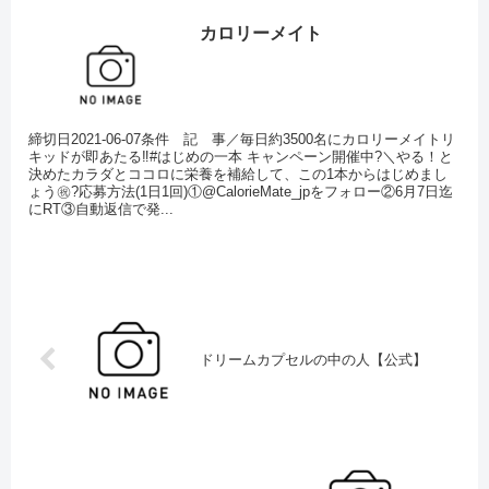
カロリーメイト
締切日2021-06-07条件 記 事／毎日約3500名にカロリーメイトリ
キッドが即あたる‼️#はじめの一本 キャンペーン開催中?＼やる！と
決めたカラダとココロに栄養を補給して、この1本からはじめまし
ょう㊗️?応募方法(1日1回)①@CalorieMate_jpをフォロー②6月7日迄
にRT③自動返信で発...
ドリームカプセルの中の人【公式】