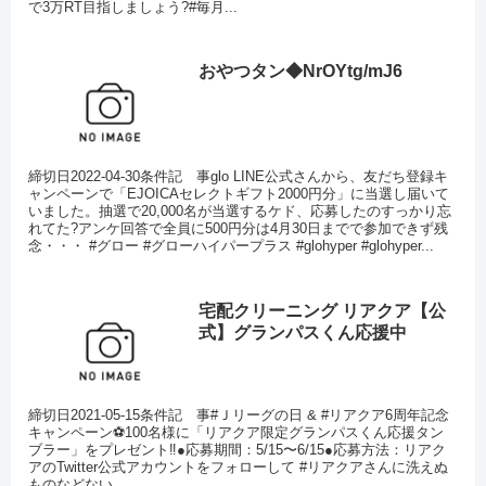
で3万RT目指しましょう?#毎月...
おやつタン◆NrOYtg/mJ6
締切日2022-04-30条件記 事glo LINE公式さんから、友だち登録キ
ャンペーンで「EJOICAセレクトギフト2000円分」に当選し届いて
いました。抽選で20,000名が当選するケド、応募したのすっかり忘
れてた?アンケ回答で全員に500円分は4月30日までで参加できず残
念・・・ #グロー #グローハイパープラス #glohyper #glohyper...
宅配クリーニング リアクア【公
式】グランパスくん応援中
締切日2021-05-15条件記 事#Ｊリーグの日 & #リアクア6周年記念
キャンペーン⚽️100名様に「リアクア限定グランパスくん応援タン
ブラー」をプレゼント‼️●応募期間：5/15〜6/15●応募方法：リアク
アのTwitter公式アカウントをフォローして #リアクアさんに洗えぬ
ものなどない...