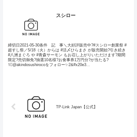
スシロー
締切日2021-05-30条件 記 事＼大好評販売中?#スシロー創業祭 #
超すし祭／5/18（火）からは #活〆ひらまさ が販売開始?引き続き
#八洲まぐろ や #青森サーモン もお召し上がりいただけます?期間
限定?売切御免?抽選10名様?お食事券1万円分?が当たる?
1⃣@akindosushirocoをフォロー✨2&#x20e3...
TP-Link Japan【公式】