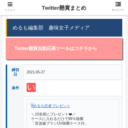
Twitter懸賞まとめ
メニュー
サイドバー
めるも編集部 趣味女子メディア
Twitter懸賞自動応募ツールはコチラから
締切
2021-05-27
日
条件
#めるも読者プレゼント
＼10名様にプレゼント❤️／
ケースに入れるだけで99％除菌
「音波歯ブラシUV除菌ケース付」