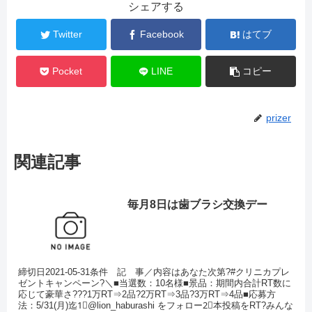
シェアする
Twitter
Facebook
はてブ
Pocket
LINE
コピー
prizer
関連記事
毎月8日は歯ブラシ交換デー
締切日2021-05-31条件 記 事／内容はあなた次第?#クリニカプレ
ゼントキャンペーン?＼■当選数：10名様■景品：期間内合計RT数に
応じて豪華さ???1万RT⇒2品?2万RT⇒3品?3万RT⇒4品■応募方
法：5/31(月)迄1⃣@lion_haburashi をフォロー2⃣本投稿をRT?みんな