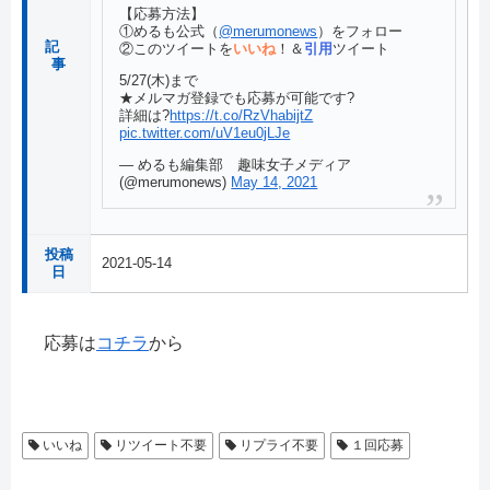
【応募方法】
①めるも公式（
@merumonews
）をフォロー
記
②このツイートを
いいね
！＆
引用
ツイート
事
5/27(木)まで
★メルマガ登録でも応募が可能です?
詳細は?
https://t.co/RzVhabijtZ
pic.twitter.com/uV1eu0jLJe
— めるも編集部 趣味女子メディア
(@merumonews)
May 14, 2021
投稿
2021-05-14
日
応募は
コチラ
から
いいね
リツイート不要
リプライ不要
１回応募