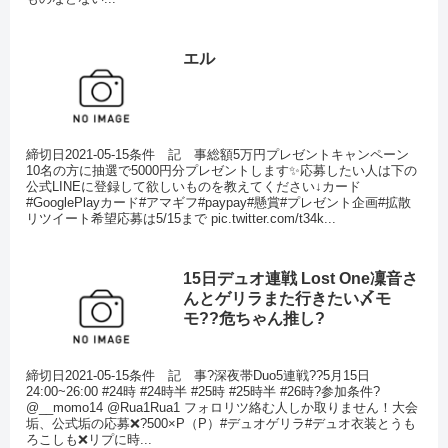
エル
締切日2021-05-15条件 記 事総額5万円プレゼントキャンペーン
10名の方に抽選で5000円分プレゼントします✨応募したい人は下の
公式LINEに登録して欲しいものを教えてください↓カード
#GooglePlayカード#アマギフ#paypay#懸賞#プレゼント企画#拡散
リツイート希望応募は5/15まで pic.twitter.com/t34k...
15日デュオ連戦 Lost One凜音さ
んとゲリラまた行きたい〆モ
モ??危ちゃん推し?
締切日2021-05-15条件 記 事?深夜帯Duo5連戦??5月15日
24:00~26:00 #24時 #24時半 #25時 #25時半 #26時?参加条件?
@__momo14 @Rua1Rua1 フォロリツ絡む人しか取りません！大会
垢、公式垢の応募❌?500×P（P）#デュオゲリラ#デュオ衣装とうも
ろこしも❌リプに時...