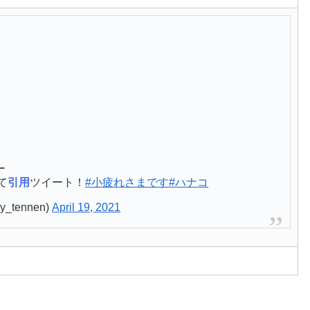
！
ー
て
引用
ツイート！
#小疲れさまです
#ハナコ
_tennen)
April 19, 2021