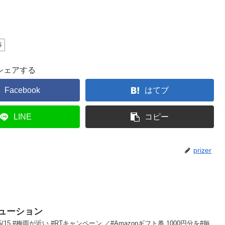
募
シェアする
Facebook
はてブ
LINE
コピー
prizer
ューション
5/15 #梅雨が近い #RTキャンペーン ／#Amazonギフト券 1000円分を#毎