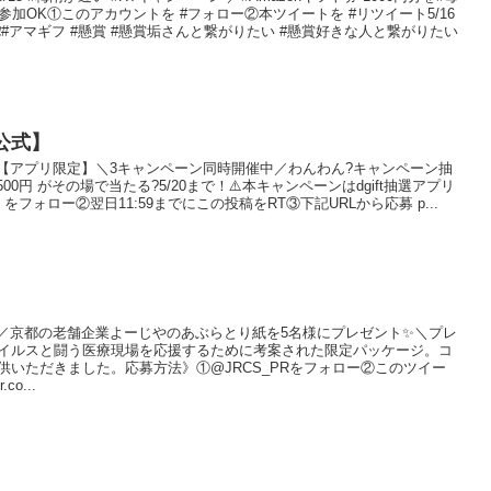
参加OK①このアカウントを #フォロー②本ツイートを #リツイート5/16
絡❗#アマギフ #懸賞 #懸賞垢さんと繋がりたい #懸賞好きな人と繋がりたい
【公式】
記 事【アプリ限定】＼3キャンペーン同時開催中／わんわん?キャンペーン抽
500円 がその場で当たる?5/20まで！⚠️本キャンペーンはdgift抽選アプリ
p をフォロー②翌日11:59までにこの投稿をRT③下記URLから応募 p...
 記 事／京都の老舗企業よーじやのあぶらとり紙を5名様にプレゼント✨＼プレ
イルスと闘う医療現場を応援するために考案された限定パッケージ。コ
供いただきました。応募方法》①@JRCS_PRをフォロー②このツイー
co...