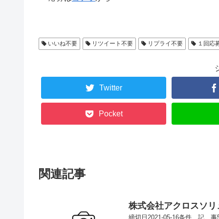
いいね不要
リツイート不要
リプライ不要
１回応
Twitter
Pocket
関連記事
株式会社アクロスソリ
締切日2021-05-16条件 記 事