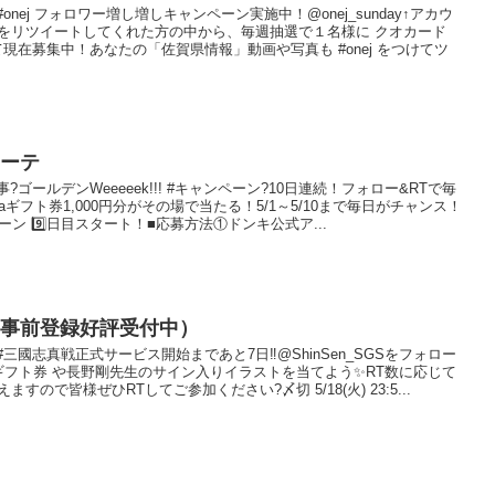
事#onej フォロワー増し増しキャンペーン実施中！@onej_sunday↑アカウ
をリツイートしてくれた方の中から、毎週抽選で１名様に クオカード
て現在募集中！あなたの「佐賀県情報」動画や写真も #onej をつけてツ
ホーテ
事?ゴールデンWeeeeek!!! #キャンペーン?10日連続！フォロー&RTで毎
icaギフト券1,000円分がその場で当たる！5/1～5/10まで毎日がチャンス！
ペーン 9️⃣日目スタート！■応募方法①ドンキ公式ア...
（事前登録好評受付中）
 事#三國志真戦正式サービス開始まであと7日‼️@ShinSen_SGSをフォロー
onギフト券 や長野剛先生のサイン入りイラストを当てよう✨RT数に応じて
ので皆様ぜひRTしてご参加ください?〆切 5/18(火) 23:5...