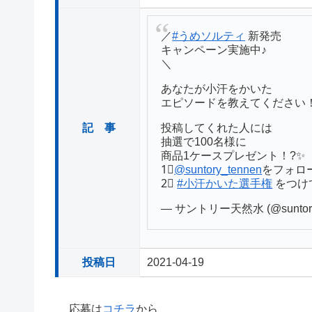
／
#うめソルティ
新発売
キャンペーン実施中♪
＼
あなたが小汗をかいた
エピソードを教えてください
記 事
投稿してくれた人には
抽選で100名様に
商品1ケースプレゼント！?✨
1⃣
@suntory_tennen
をフォロ
2⃣
#小汗かいた選手権
をつけ
— サントリー天然水 (@suntory
投稿日
2021-04-19
応募は
コチラ
から