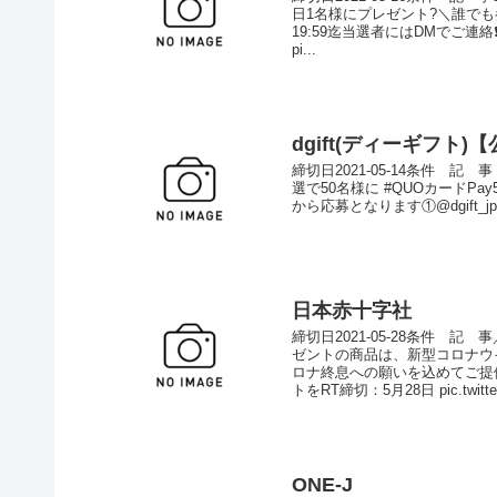
日1名様にプレゼント?＼誰でも
19:59迄当選者にはDMでご連
pi...
dgift(ディーギフト)
締切日2021-05-14条件 
選で50名様に #QUOカードPay
から応募となります①@dgift_j
日本赤十字社
締切日2021-05-28条件
ゼントの商品は、新型コロナウ
ロナ終息への願いを込めてご提
トをRT締切：5月28日 pic.twitter.
ONE-J