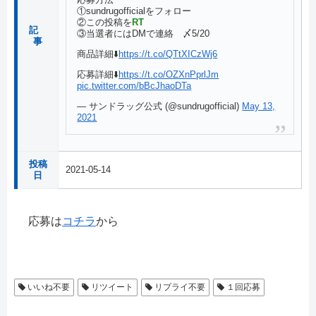
①sundrugofficialをフォロー
②この投稿を
RT
記
③当選者にはDMで連絡 〆5/20
事
商品詳細⬇️
https://t.co/QTtXICzWj6
応募詳細⬇️
https://t.co/OZXnPprlJm
pic.twitter.com/bBcJhaoDTa
— サンドラッグ公式 (@sundrugofficial)
May 13,
2021
投稿
2021-05-14
日
応募は
コチラ
から
いいね不要
リツイート
リプライ不要
１回応募