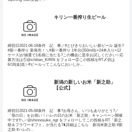
キリン一番搾り生ビール
締切日2021-06-18条件 記 事／#とびきりおいしい新ビール 誕生?
#新一番搾り 新発売！＼#新一番搾り 1年分(350ml缶×24本入り×12
ケース)が抽選で1名様に当たる?この機会に是非お試しください✨応
募方法は①@ichiban_KIRIN をフォロー②この投稿をRT〆切は
6/18(金)迄✨#ビールってこんなにおいしか...
新潟の新しいお米「新之助」
【公式】
締切日2021-05-08条件 記 事?お母さん、いつもありがとう?／
「母の日」をお祝い！ハレの日のお米「新之助」キャンペーン開催
中です❗️＼✅@shinnosuke_ngt をフォローしてこの投稿をRT「新之
助＆フラワーギフト」が当たる?⬇️詳細はこちら 新潟米新之助 #新
之助 #ハレの...