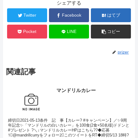
シェアする
Twitter
Facebook
はてブ
Pocket
LINE
コピー
prizer
関連記事
マンドリルカレー
締切日2021-05-13条件 記 事【カレー? #キャンペーン】／✨9周
年記念✨「マンドリルの白いカレー」を100食(2食×50名様)ドドンと
#プレゼント ?＼↓マンドリルカレーHPはこちら??◆応募
1⃣@mandrillcurryをフォロー2⃣このツイートをRT◆締切5/13 18時?