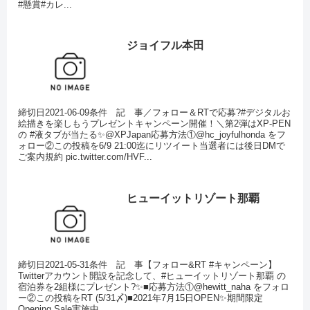
#懸賞#カレ...
ジョイフル本田
締切日2021-06-09条件 記 事／フォロー＆RTで応募?#デジタルお
絵描きを楽しもうプレゼントキャンペーン開催！＼第2弾はXP-PEN
の #液タブが当たる✨@XPJapan応募方法①@hc_joyfulhonda をフ
ォロー②この投稿を6/9 21:00迄にリツイート当選者には後日DMで
ご案内規約 pic.twitter.com/HVF...
ヒューイットリゾート那覇
締切日2021-05-31条件 記 事【フォロー&RT #キャンペーン】
Twitterアカウント開設を記念して、#ヒューイットリゾート那覇 の
宿泊券を2組様にプレゼント?✨■応募方法①@hewitt_naha をフォロ
ー②この投稿をRT (5/31〆)■2021年7月15日OPEN✨期間限定
Opening Sale実施中...