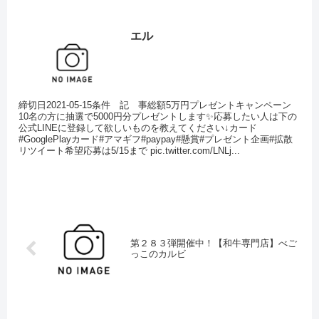
エル
締切日2021-05-15条件 記 事総額5万円プレゼントキャンペーン
10名の方に抽選で5000円分プレゼントします✨応募したい人は下の
公式LINEに登録して欲しいものを教えてください↓カード
#GooglePlayカード#アマギフ#paypay#懸賞#プレゼント企画#拡散
リツイート希望応募は5/15まで pic.twitter.com/LNLj...
第２８３弾開催中！【和牛専門店】べご
っこのカルビ