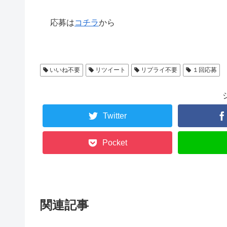
応募は
コチラ
から
いいね不要
リツイート
リプライ不要
１回応募
Twitter
Pocket
関連記事