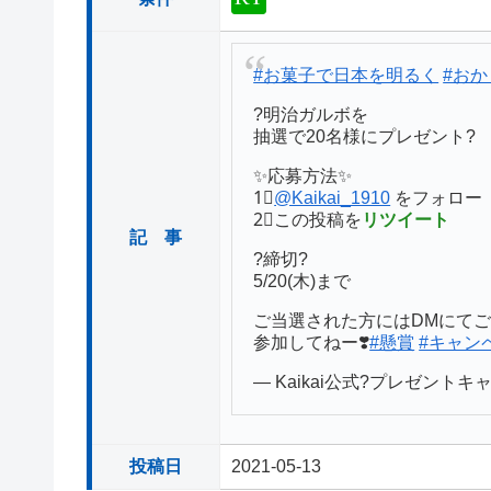
#お菓子で日本を明るく
#おか
?明治ガルボを
抽選で20名様にプレゼント?
✨応募方法✨
1⃣
@Kaikai_1910
をフォロー
2⃣この投稿を
リツイート
記 事
?締切?
5/20(木)まで
ご当選された方にはDMにて
参加してねー❣️
#懸賞
#キャン
— Kaikai公式?プレゼントキャン
投稿日
2021-05-13