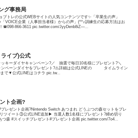
ング事務局
 事ジョブトレの公式WEBサイトの人気コンテンツです✨「卒業生の声」
^^♪「VOICE企業（人事担当者様）からの声」(^^♪訓練生の応募方法はお
-3611 pic.twitter.com/JyyDenb8iZ—...
リィライブ)公式
 事?ラッキーダイヤキャンペーン?／ 抽選で毎日10名様にプレゼント?＼
ャンペーンダイヤをプレゼント?⚠️詳細は公式LINEの タイムライン
9まで▼公式LINEはコチラ pic.tw...
ント企画?
事?プレゼント企画?Nintendo Switch あつまれ どうぶつの森セットをプレ
リツイート③公式LINE追加▶︎ 当選人数1名様にプレゼント?締め切り
つ森 #スイッチプレゼント#プレゼント企画 pic.twitter.com/7o4...