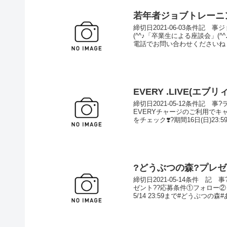
若年者ジョブトレーニ
締切日2021-06-03条件記
(^^♪「卒業生による座談会」(
電話でお問い合わせくださいね！☎098-866
EVERY .LIVE(エブ
締切日2021-05-12条件記
EVERYチャージのご利用でキ
をチェック❣️?️期間16日(日)23:5
?どうぶつの森?プレゼ
締切日2021-05-14条件 記 
ゼント??応募条件①フォロー②
5/14 23:59まで#どうぶつの森#あ