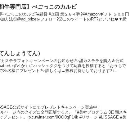
和牛専門店】べごっこのカルビ
 事べごっこのカルビ?#懸賞 #企画 第２８４弾?#Amazonギフト ５００円
加方法①@ad_prizeをフォロー?②このツイートのRT?といいね❤️▼締
てんしょうてん）
 事#甜カステラフォトキャンペーンのお知らせ?✨甜カステラを購入＆公式
m・Twitterいずれか）にハッシュタグをつけて写真を投稿すると「おうちで
25名様にプレゼント?✨詳しくは→投稿お待ちしております?‍♀...
 事LISSAGE公式サイトにてプレゼントキャンペーン実施中！
）スペシャルページ内のクイズに全問正解すると、「#美幹プログラム 3日間スキ
。 pic.twitter.com/0O6I0qP14k #リサージ #LISSAGE #美