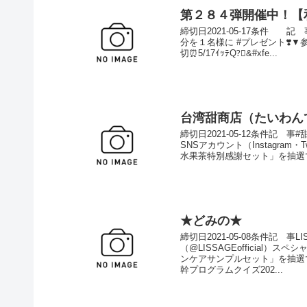
第２８４弾開催中！【
締切日2021-05-17条件 記
分を１名様に #プレゼント❣️▼参
切⏰5/17ｲｯﾃQ?‍⚖&#xfe...
台湾甜商店（たいわん
締切日2021-05-12条件記
SNSアカウント（Instagra
水果茶特別感謝セット」を抽選で
★どみの★
締切日2021-05-08条件記
（@LISSAGEofficial
ンケアサンプルセット」を抽選でプレゼント
幹プログラムクイズ202...