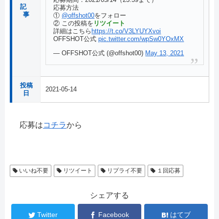
記
応募方法
事
①
@offshot00
をフォロー
② この投稿を
リツイート
詳細はこちら
https://t.co/V3LYUYXvoi
OFFSHOT公式
pic.twitter.com/wpSw0YOxMX
— OFFSHOT公式 (@offshot00)
May 13, 2021
投稿
2021-05-14
日
応募は
コチラ
から
いいね不要
リツイート
リプライ不要
１回応募
シェアする
Twitter
Facebook
はてブ