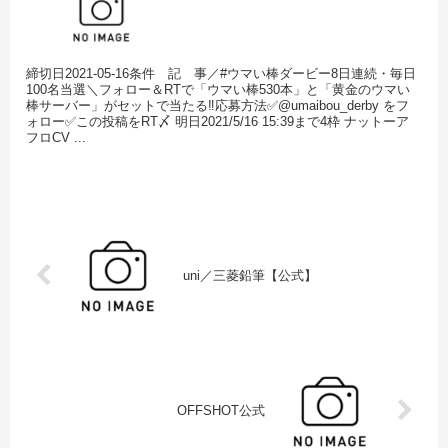
締切日2021-05-16条件 記 事／#ウマい棒ダービー8日連続・毎日
100名当選＼フォロー＆RTで「ウマい棒530本」と「黄金のウマい
棒サーバー」がセットで当たる‼️応募方法✅@umaibou_derby をフ
ォロー✅この投稿をRT〆 明日2021/5/16 15:39まで4枠 ナットーア
フロCV ...
uni／三菱鉛筆【公式】
OFFSHOT公式