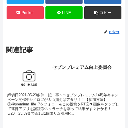
Pocket
LINE
コピー
prizer
関連記事
セブンプレミアム向上委員会
締切日2021-05-23条件 記 事＼✨セブンプレミアム14周年キャン
ペーン開催中✨／ロゴが３つ揃えばアタリ！！【参加方法】
①@premium_life_7をフォロー＆この投稿をRT②▼画像をタップし
て連携アプリを認証③スクラッチを削って結果がすぐわかる！
5/23 23:59まで⚠1日1回限り⚠引用R...