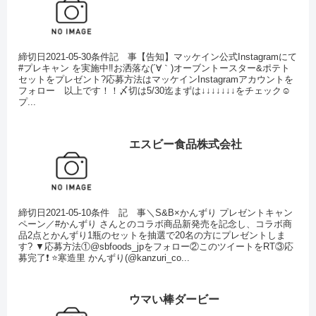
締切日2021-05-30条件記 事【告知】マッケイン公式Instagramにて
#プレキャン を実施中‼️お洒落な(´∀｀)オーブントースター&ポテト
セットをプレゼント?応募方法はマッケインInstagramアカウントを
フォロー 以上です！！〆切は5/30迄まずは↓↓↓↓↓↓↓をチェック☺️
プ...
エスビー食品株式会社
締切日2021-05-10条件 記 事＼S&B×かんずり プレゼントキャン
ペーン／#かんずり さんとのコラボ商品新発売を記念し、コラボ商
品2点とかんずり1瓶のセットを抽選で20名の方にプレゼントしま
す? ▼応募方法①@sbfoods_jpをフォロー②このツイートをRT③応
募完了❗ ⭐寒造里 かんずり(@kanzuri_co...
ウマい棒ダービー