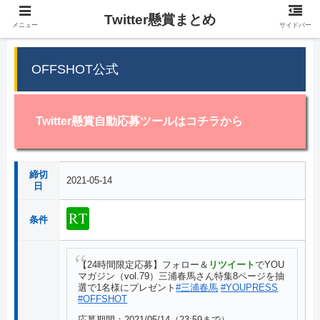
Twitter懸賞まとめ
メニュー
サイドバー
OFFSHOT公式
Twitter懸賞自動応募ツールはコチラから
締切
2021-05-14
日
条件
【24時間限定応募】フォロー＆
リツイート
でYOU
マガジン（vol.79）三浦春馬さん特集8ページを抽
選で1名様にプレゼント
#三浦春馬
#YOUPRESS
#OFFSHOT
応募期間：2021/05/14（23:59まで）