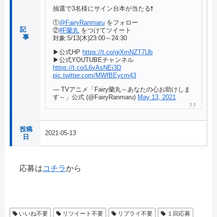
抽選で3名様にサイン台本が当たる❗
①
@FairyRanmaru
をフォロー
記
②
#F蘭丸
をつけてツイート
事
対象:5/13(木)23:00～24:30
▶公式HP
https://t.co/giXmNZT7Ub
▶公式YOUTUBEチャンネル
https://t.co/L6vAsNEi3D
pic.twitter.com/MWfBEycm43
— TVアニメ「Fairy蘭丸～あなたの心お助けしま
す～」公式 (@FairyRanmaru)
May 13, 2021
投稿
2021-05-13
日
応募は
コチラ
から
いいね不要
リツイート不要
リプライ不要
１回応募