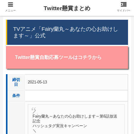
Twitter懸賞まとめ
メニュー
サイドバー
TVアニメ「Fairy蘭丸～あなたの心お助けし
ます～」公式
Twitter懸賞自動応募ツールはコチラから
締切
2021-05-13
日
条件
／
Fairy蘭丸～あなたの心お助けします～第6話放送
記念
ハッシュタグ実況キャンペーン
＼