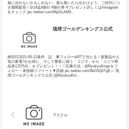
旅に出れないかもしれない。落ち着いたら出かけよう。ご好評につ
き期間延長！5/14迄#旅行 #旅行券 #プレゼント詳しくはInstagram
をチェック pic.twitter.com/MlpSLAM9...
琉球ゴールデンキングス公式
締切日2021-05-12条件 記 事フォロー&RTで当たる！新製品や人
気の家電?がお得に、そして豊富に揃う「コジマ」から「コジマ商
品券1万円分」をプレゼント！！▽応募方法・@RyukyuKingsをフ
ォロー・本投稿リツイート▼詳細 pic.twitter.com/8kD32j6TgE— 琉
球ゴールデンキングス公式 (@RyukyuKin...
アスクル