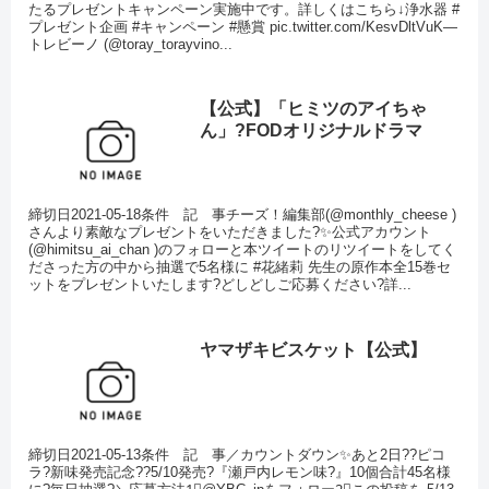
たるプレゼントキャンペーン実施中です。詳しくはこちら↓浄水器 #
プレゼント企画 #キャンペーン #懸賞 pic.twitter.com/KesvDltVuK—
トレビーノ (@toray_torayvino...
【公式】「ヒミツのアイちゃ
ん」?FODオリジナルドラマ
締切日2021-05-18条件 記 事チーズ！編集部(@monthly_cheese )
さんより素敵なプレゼントをいただきました?✨公式アカウント
(@himitsu_ai_chan )のフォローと本ツイートのリツイートをしてく
ださった方の中から抽選で5名様に #花緒莉 先生の原作本全15巻セ
ットをプレゼントいたします?どしどしご応募ください?詳...
ヤマザキビスケット【公式】
締切日2021-05-13条件 記 事／カウントダウン✨あと2日??ピコ
ラ?新味発売記念??5/10発売?『瀬戸内レモン味?』10個合計45名様