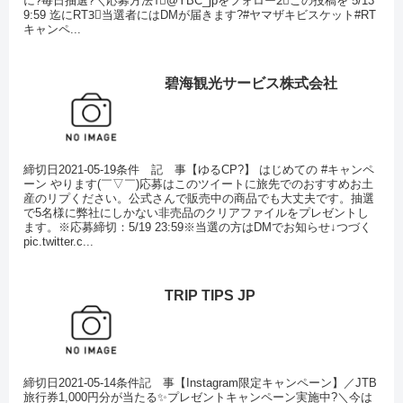
に?毎日抽選?＼応募方法1⃣@YBC_jpをフォロー2⃣この投稿を 5/13
9:59 迄にRT3⃣当選者にはDMが届きます?#ヤマザキビスケット#RT
キャンペ...
碧海観光サービス株式会社
締切日2021-05-19条件 記 事【ゆるCP?】 はじめての #キャンペ
ーン やります(￣▽￣)応募はこのツイートに旅先でのおすすめお土
産のリプください。公式さんで販売中の商品でも大丈夫です。抽選
で5名様に弊社にしかない非売品のクリアファイルをプレゼントし
ます。※応募締切：5/19 23:59※当選の方はDMでお知らせ↓つづく
pic.twitter.c...
TRIP TIPS JP
締切日2021-05-14条件記 事【Instagram限定キャンペーン】／JTB
旅行券1,000円分が当たる✨プレゼントキャンペーン実施中?＼今は