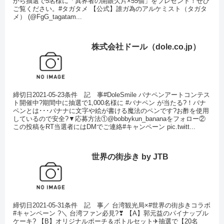
から抽選で5名様に「異界者の開眼欠片×55個」をプレゼント！ぜひ
ご覧ください。#タガタメ 【公式】誰ガ為のアルケミスト（タガタ
メ） (@FgG_tagatam...
株式会社ドール（dole.co.jp）
締切日2021-05-23条件 記 事#DoleSmile バナペンアートコンテス
ト開催中?期間中に抽選で1,000名様に #バナペン が当たる?！バナ
ペンとは･･･バナナに文字や絵が書ける魔法のペンです?お酢を使用
しているので安全?▼応募方法①@bobbykun_bananaをフォロー②
この投稿をRT当選者にはDMでご連絡#キャンペーン pic.twitt...
世界の街歩き by JTB
締切日2021-05-31条件 記 事／ 台湾観光局×#世界の街歩きコラボ
#キャンペーン ?＼ 台湾ファン必見?❣ 【A】郭元益のパイナップル
ケーキ? 【B】オリジナルポーチ＆ボトルセット✈抽選で【20名