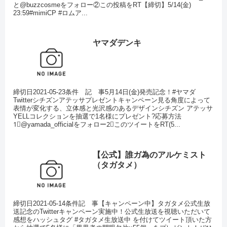
と@buzzcosmeをフォロー②この投稿をRT【締切】5/14(金)
23:59#mimiCP #ロムア...
ヤマダデンキ
締切日2021-05-23条件 記 事5月14日(金)発売記念！#ヤマダ
Twitterシチズンアテッサプレゼントキャンペーン見る角度によって
表情が変化する、立体感と光沢感のあるデザインシチズン アテッサ
YELLコレクションを抽選で1名様にプレゼント?応募方法
1⃣@yamada_officialをフォロー2⃣このツイートをRT(5...
【公式】誰ガ為のアルケミスト
（タガタメ）
締切日2021-05-14条件記 事【キャンペーン中】タガタメ公式生放
送記念のTwitterキャンペーン実施中！公式生放送を視聴いただいて
感想をハッシュタグ #タガタメ生放送中 を付けてツイート頂いた方