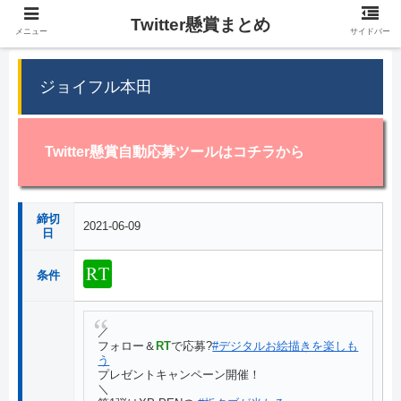
Twitter懸賞まとめ
メニュー
サイドバー
ジョイフル本田
Twitter懸賞自動応募ツールはコチラから
締切
2021-06-09
日
条件
／
フォロー＆
RT
で応募?
#デジタルお絵描きを楽しも
う
プレゼントキャンペーン開催！
＼