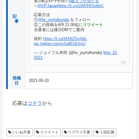
第1弾はXP-PENの
#板タブが当たる
✨
@XPJapan
https://t.co/LWOHIXo9oG
応募方法
記
①
@hc_joyfulhonda
をフォロー
事
②この投稿を6/9 21:00迄に
リツイート
当選者には後日DMでご案内
規約
https://t.co/IAHtZGyAbL
pic.twitter.com/gJudKUkSnU
— ジョイフル本田 (@hc_joyfulhonda)
May 10,
2021
投稿
2021-05-10
日
応募は
コチラ
から
いいね不要
リツイート
リプライ不要
１回応募