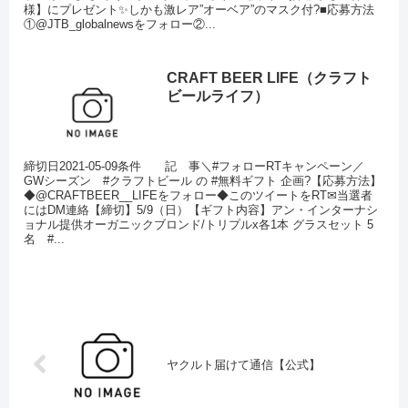
様】にプレゼント✨しかも激レア”オーベア”のマスク付?■応募方法
①@JTB_globalnewsをフォロー②...
CRAFT BEER LIFE（クラフト
ビールライフ）
締切日2021-05-09条件 記 事＼#フォローRTキャンペーン／
GWシーズン #クラフトビール の #無料ギフト 企画?【応募方法】
◆@CRAFTBEER__LIFEをフォロー◆このツイートをRT✉当選者
にはDM連絡【締切】5/9（日）【ギフト内容】アン・インターナシ
ョナル提供オーガニックブロンド/トリプルx各1本 グラスセット 5
名 #...
ヤクルト届けて通信【公式】