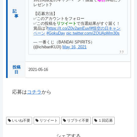
レゼント?
記
【応募方法】
事
✅このアカウントをフォロー
✅この投稿を
リツイート
で当選結果がすぐ届く！
賞品は?
https://t.co/Z0v2amEuvf
#悟空の日キャン
ペーン
#GokuDay
pic.twitter.com/ZOUApMm30s
— 一番くじ（BANDAI SPIRITS）
(@ichibanKUJI)
May 16, 2021
投稿
2021-05-16
日
応募は
コチラ
から
いいね不要
リツイート
リプライ不要
１回応募
シェアする