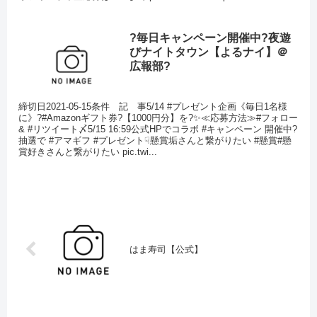
?毎日キャンペーン開催中?夜遊
びナイトタウン【よるナイ】＠
広報部?
締切日2021-05-15条件 記 事5/14 #プレゼント企画《毎日1名様
に》?#Amazonギフト券?【1000円分】を?✨≪応募方法≫#フォロー
& #リツイート〆5/15 16:59公式HPでコラボ #キャンペーン 開催中?
抽選で #アマギフ #プレゼント☟懸賞垢さんと繋がりたい #懸賞#懸
賞好きさんと繋がりたい pic.twi...
はま寿司【公式】