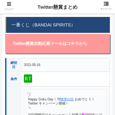
Twitter懸賞まとめ
メニュー
サイドバー
一番くじ（BANDAI SPIRITS）
Twitter懸賞自動応募ツールはコチラから
締切
2021-05-16
日
条件
／
Happy Goku Day！?
#悟空の日
おめでとう！
Twitter キャンペーン開催✨
＼
10日間限定のキャンペーン！抽選で
毎日
59名にプ