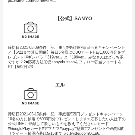
pic.twitter.com/65m9wXM...
【公式】SANYO
締切日2021-05-09条件 記 事＼#夢幻祭?毎日当るキャンペーン✨
／【5/21まで連日開催】毎日5名様にQUOカードPay1,000円分をプ
レゼント‼️#ギンパラ「319ver.」と「199ver.」みなさんはどっち派
ですか？?■応募方法①@sanyobussanをフォロー②当ツイートを
RT【5/9(日)23:...
エル
締切日2021-05-15条件 記 事総額5万円プレゼントキャンペーン
10名の方に抽選で5000円分プレゼントします✨応募したい人は下の
公式LINEに登録して欲しいものを教えてください↓カード
#GooglePlayカード#アマギフ#paypay#懸賞#プレゼント企画#拡散
リツイート希望応募は5/15まで pic.twitter.com/X1p6...