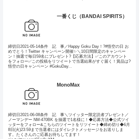
一番くじ（BANDAI SPIRITS）
締切日2021-05-14条件 記 事／Happy Goku Day！?#悟空の日 お
めでとう！Twitter キャンペーン開催✨＼10日間限定のキャンペー
ン！抽選で毎日59名にプレゼント?【応募方法】✅このアカウント
をフォロー✅この投稿をリツイートで当選結果がすぐ届く！賞品は?
悟空の日キャンペーン #GokuDay...
MonoMax
締切日2021-06-08条件 記 事＼ツイッター限定読者プレゼント／
ノーマンデー NM-470BK を抽選で1名様に！◆応募方法◆公式ツイ
ッターをフォロー&こちらのツイートをリツイート◆締め切り◆6月
8日(火)23:59まで当選者にはダイレクトメッセージをお送りしま
す。たくさんのご応募お待ちしてます！