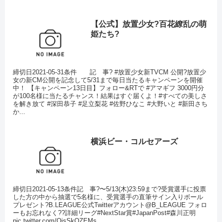
【公式】放置少女?百花繚乱の萌
姫たち?
締切日2021-05-31条件 記 事? #放置少女新TVCM 公開?放置少
女の新CM公開を記念して5/31まで毎日当たるキャンペーンを開催
中！ 【キャンペーン13日目】フォロー&RTで #アマギフ 3000円分
が100名様に当たるチャンス！結果はすぐ届くよ！#すべての美しさ
を解き放て #深田恭子 #足立梨花 #佐野ひなこ #大野いと #新田さち
か...
横浜ビー・コルセアーズ
締切日2021-05-13条件記 事?〜5/13(木)23:59まで?受賞選手に投票
した方の中から抽選で5名様に、受賞選手の直筆サイン入りボール
プレゼント?B.LEAGUE公式Twitterアカウント@B_LEAGUE フォロ
ーもお忘れなく??詳細リーグ#NextStar賞#JapanPost#森川正明
pic.twitter.com/QisSkQZEMs...