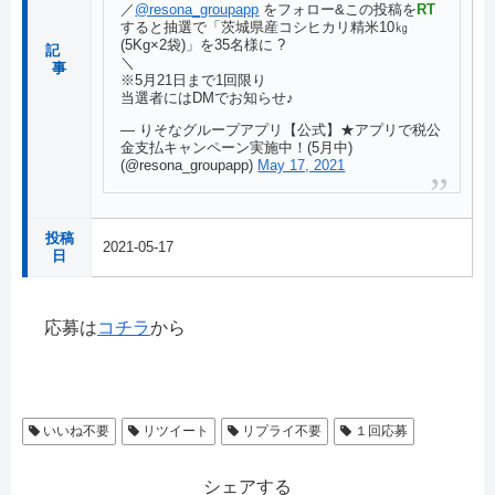
／
@resona_groupapp
をフォロー&この投稿を
RT
すると抽選で「茨城県産コシヒカリ精米10㎏
(5Kg×2袋)」を35名様に ?
記
＼
事
※5月21日まで1回限り
当選者にはDMでお知らせ♪
— りそなグループアプリ【公式】★アプリで税公
金支払キャンペーン実施中！(5月中)
(@resona_groupapp)
May 17, 2021
投稿
2021-05-17
日
応募は
コチラ
から
いいね不要
リツイート
リプライ不要
１回応募
シェアする