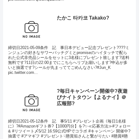
たかこ 타카코 Takako?
締切日2021-05-09条件 記 事日本デビュー記念プレゼント????ミ
ンジュンの好きなサワーパッチグミとpromiseのハイタッチで配ら
れた公式非売品シールをセットに3名様にプレゼント致します?送料
無料です?11日の22:00までにこちらへリプお願いします?申込が多
いと抽選です?シールが丸まっててごめんなさい?#Jun_K
pic.twitter.com...
?毎日キャンペーン開催中?夜遊
びナイトタウン【よるナイ】＠
広報部?
締切日2021-05-12条件 記 事5/11 #プレゼント企画《毎日1名様
に》?#Amazonギフト券?【1000円分】を?✨≪応募方法≫#フォロー
& #リツイート〆5/12 16:59公式HPでコラボ #キャンペーン 開催中?
抽選で #アマギフ #プレゼント☟懸賞垢さんと繋がりたい #懸賞#懸