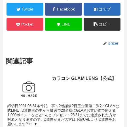
Twitter
Facebook
はてブ
Pocket
LINE
コピー
prizer
関連記事
カラコン GLAM LENS【公式】
締切日2021-05-31条件記 事＼?感謝祭?目玉企画第二弾?／GLAM公
式LINE ID連携者の中から抽選で20名様にGLAMお買い物で使える
1,000ポイントをどど~んとプレゼント?5/31までに連携された方が
対象となりますので､ID連携がまだの方は下記URLよりID連携をお
願いします?‍♀️✨▼...