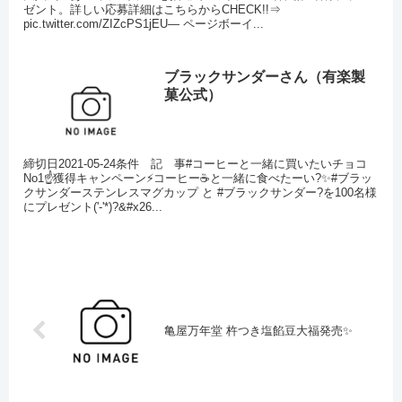
ゼント。詳しい応募詳細はこちらからCHECK!!⇒
pic.twitter.com/ZIZcPS1jEU— ページボーイ...
ブラックサンダーさん（有楽製
菓公式）
締切日2021-05-24条件 記 事#コーヒーと一緒に買いたいチョコ
No1☝️獲得キャンペーン⚡️コーヒー☕️と一緒に食べたーい?✨#ブラッ
クサンダーステンレスマグカップ と #ブラックサンダー?を100名様
にプレゼント('-'*)?&#x26...
亀屋万年堂 杵つき塩餡豆大福発売✨