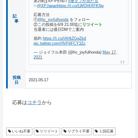
第2弾はXP-PENの
#液タブが当たる
✨
@XPJapan
https://t.co/LWOHIXFKNg
応募方法
記
①
@hc_joyfulhonda
をフォロー
事
②この投稿を6/9 21:00迄に
リツイート
当選者には後日DMでご案内
規約
https://t.co/IAHtZGgZkd
pic.twitter.com/HVF6FCY3Zc
— ジョイフル本田 (@hc_joyfulhonda)
May 17,
2021
投稿
2021-05-17
日
応募は
コチラ
から
いいね不要
リツイート
リプライ不要
１回応募