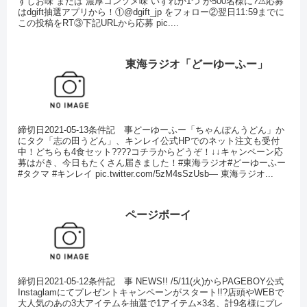
すしお味 または 濃厚コンソメ味 いずれか1つ が500名様に?⚠️応募
はdgift抽選アプリから！①@dgift_jp をフォロー②翌日11:59までに
この投稿をRT③下記URLから応募 pic....
東海ラジオ「どーゆーふー」
締切日2021-05-13条件記 事どーゆーふー「ちゃんぽんうどん」か
にタク「志の田うどん」、キンレイ公式HPでのネット注文も受付
中！どちらも4食セット????コチラからどうぞ！↓↓キャンペーン応
募はがき、今日もたくさん届きました！#東海ラジオ#どーゆーふー
#タクマ #キンレイ pic.twitter.com/5zM4sSzUsb— 東海ラジオ...
ページボーイ
締切日2021-05-12条件記 事 NEWS!! /5/11(火)からPAGEBOY公式
Instaglamにてプレゼントキャンペーンがスタート!!?店頭やWEBで
大人気のあの3大アイテムを抽選で1アイテム×3名、計9名様にプレ