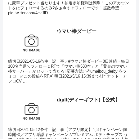
に豪華プレゼント当たります！抽選参加権利は簡単！このアカウン
トをはフォローするのみ?さぁ今すぐフォローです！拡散希望！
pic.twitter.com/4ekJlD...
ウマい棒ダービー
締切日2021-05-16条件 記 事／#ウマい棒ダービー8日連続・毎日
100名当選＼フォロー＆RTで「ウマい棒530本」と「黄金のウマい
棒サーバー」がセットで当たる‼️応募方法✅@umaibou_derby をフ
ォロー✅この投稿をRT〆 明日2021/5/16 15:39まで4枠 ナットーア
フロCV ...
dgift(ディーギフト)【公式】
締切日2021-05-12条件 記 事【アプリ限定】＼3キャンペーン同
時開催／アプリ感謝キャンペーン?7プレミアム ポテトチップス う