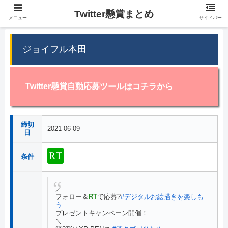
Twitter懸賞まとめ
メニュー
サイドバー
ジョイフル本田
Twitter懸賞自動応募ツールはコチラから
締切
2021-06-09
日
条件
／
フォロー＆
RT
で応募?
#デジタルお絵描きを楽しも
う
プレゼントキャンペーン開催！
＼