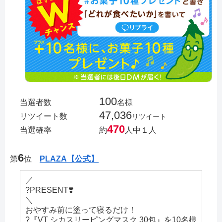
100
当選者数
名様
47,036
リツイート数
リツイート
470
当選確率
約
人中１人
6
第
位
PLAZA【公式】
／
?PRESENT❣️
＼
おやすみ前に塗って寝るだけ！
?『VT シカスリーピングマスク 30包』を10名様