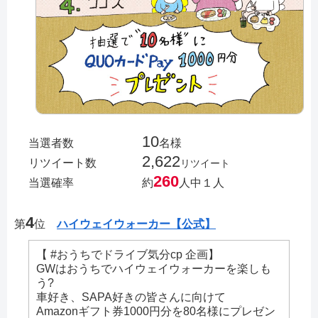
10
当選者数
名様
2,622
リツイート数
リツイート
260
当選確率
約
人中１人
4
第
位
ハイウェイウォーカー【公式】
【 #おうちでドライブ気分cp 企画】
GWはおうちでハイウェイウォーカーを楽しも
う?
車好き、SAPA好きの皆さんに向けて
Amazonギフト券1000円分を80名様にプレゼン