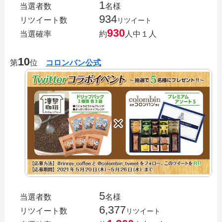
1
当選者数
名様
934
リツイート数
リツイート
930
当選確率
約
人中１人
10
第
位
コロンバン公式
5
当選者数
名様
6,377
リツイート数
リツイート