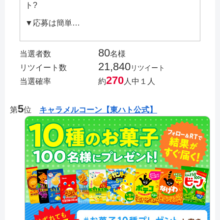
ト?
▼応募は簡単…
80
当選者数
名様
21,840
リツイート数
リツイート
270
当選確率
約
人中１人
5
第
位
キャラメルコーン【東ハト公式】