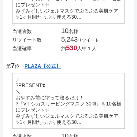
にプレゼント✨
みずみずしいジェルマスクでぷるぷる美肌ケア
✨1ヶ月間たっぷり使える30…
10
当選者数
名様
5,243
リツイート数
リツイート
530
当選確率
約
人中１人
7
第
位
PLAZA【公式】
／
?PRESENT❣️
＼
おやすみ前に塗って寝るだけ！
?『VT シカスリーピングマスク 30包』を10名様
にプレゼント✨
みずみずしいジェルマスクでぷるぷる美肌ケア
✨1ヶ月間たっぷり使える30…
10
当選者数
名様