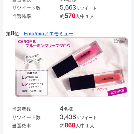
5,663
リツイート数
リツイート
570
当選確率
約
人中１人
8
第
位
Emo!miu／エモミュー
4
当選者数
名様
3,438
リツイート数
リツイート
860
当選確率
約
人中１人