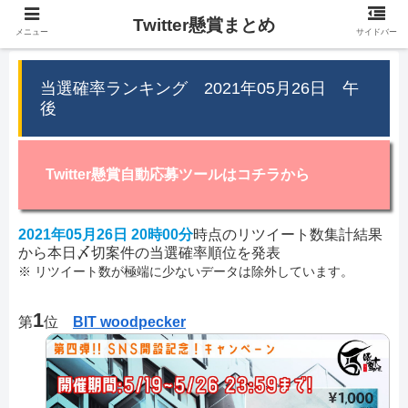
Twitter懸賞まとめ
メニュー
サイドバー
当選確率ランキング 2021年05月26日 午
後
Twitter懸賞自動応募ツールはコチラから
2021年05月26日 20時00分
時点のリツイート数集計結果
から本日〆切案件の当選確率順位を発表
※ リツイート数が極端に少ないデータは除外しています。
1
第
位
BIT woodpecker