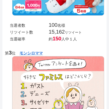
100
当選者数
名様
15,162
リツイート数
リツイート
150
当選確率
約
人中１人
3
第
位
モンシロママ