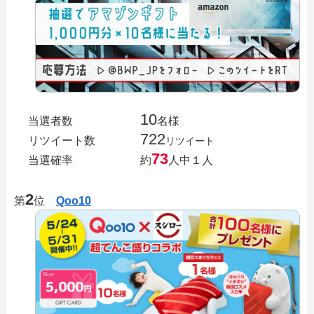
10
当選者数
名様
722
リツイート数
リツイート
73
当選確率
約
人中１人
2
第
位
Qoo10