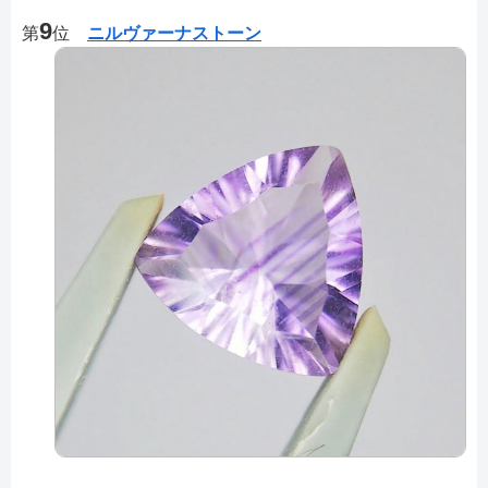
9
第
位
ニルヴァーナストーン