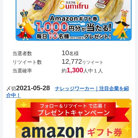
10
当選者数
名様
12,772
リツイート数
リツイート
1,300
当選確率
約
人中１人
2021-05-28
〆切
ナレッジワーカー｜注目企業を紹
介中！