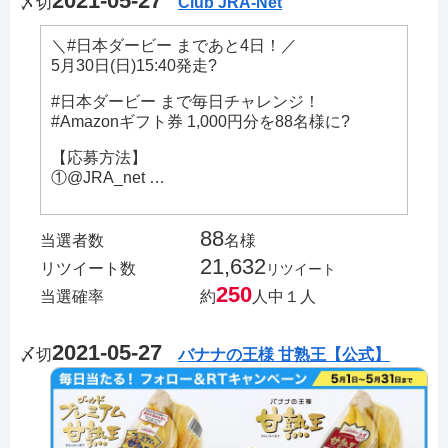
2021-05-27
〆切
Club JRA-Net
＼#日本ダービー まであと4日！／
5月30日(日)15:40発走?
#日本ダービー まで毎日チャレンジ！
#Amazonギフト券 1,000円分を88名様に?
【応募方法】
①@JRA_net …
88
当選者数
名様
21,632
リツイート数
リツイート
250
当選確率
約
人中１人
2021-05-27
〆切
バナナの王様 甘熟王【公式】