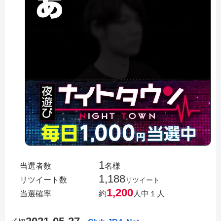
1
当選者数
名様
1,188
リツイート数
リツイート
1,200
当選確率
約
人中１人