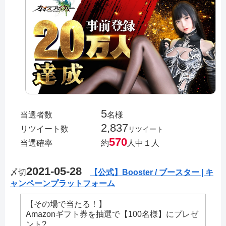
5
当選者数
名様
2,837
リツイート数
リツイート
570
当選確率
約
人中１人
2021-05-28
〆切
【公式】Booster / ブースター | キ
ャンペーンプラットフォーム
【その場で当たる！】
Amazonギフト券を抽選で【100名様】にプレゼ
ント?