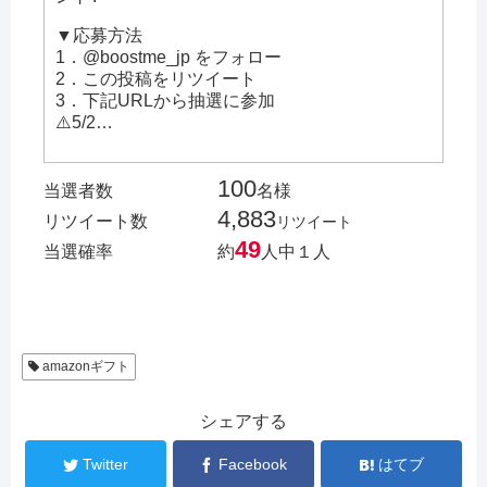
▼応募方法
1．@boostme_jp をフォロー
2．この投稿をリツイート
3．下記URLから抽選に参加
⚠️5/2…
100
当選者数
名様
4,883
リツイート数
リツイート
49
当選確率
約
人中１人
amazonギフト
シェアする
Twitter
Facebook
はてブ