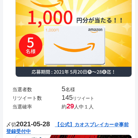
5
当選者数
名様
145
リツイート数
リツイート
29
当選確率
約
人中１人
2021-05-28
〆切
【公式】カオスブレイカー＠事前
登録受付中