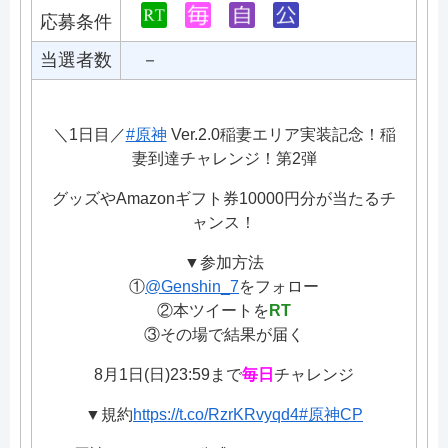
応募条件
当選者数
－
＼1日目／
#原神
Ver.2.0稲妻エリア実装記念！稲
妻到達チャレンジ！第2弾
グッズやAmazonギフト券10000円分が当たるチ
ャンス！
▼参加方法
①
@Genshin_7
をフォロー
②本ツイートを
RT
③その場で結果が届く
8月1日(日)23:59まで
毎日
チャレンジ
▼規約
https://t.co/RzrKRvyqd4
#原神CP