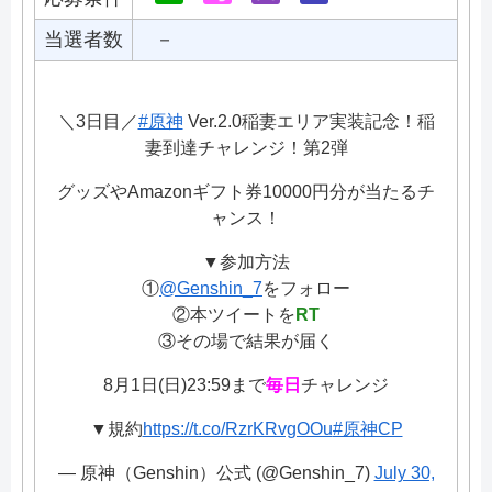
当選者数
－
＼3日目／
#原神
Ver.2.0稲妻エリア実装記念！稲
妻到達チャレンジ！第2弾
グッズやAmazonギフト券10000円分が当たるチ
ャンス！
▼参加方法
①
@Genshin_7
をフォロー
②本ツイートを
RT
③その場で結果が届く
8月1日(日)23:59まで
毎日
チャレンジ
▼規約
https://t.co/RzrKRvgOOu
#原神CP
— 原神（Genshin）公式 (@Genshin_7)
July 30,