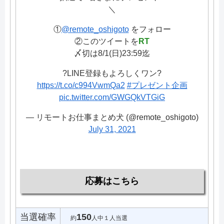
＼
①
@remote_oshigoto
をフォロー
②このツイートを
RT
〆切は8/1(日)23:59迄
?LINE登録もよろしくワン?
https://t.co/c994VwmQa2
#プレゼント企画
pic.twitter.com/GWGQkVTGiG
— リモートお仕事まとめ犬 (@remote_oshigoto)
July 31, 2021
応募はこちら
当選確率
150
約
人中１人当選