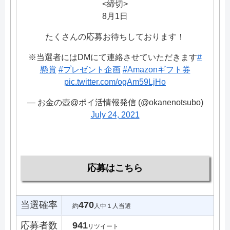
<締切>
8月1日
たくさんの応募お待ちしております！
※当選者にはDMにて連絡させていただきます
#
懸賞
#プレゼント企画
#Amazonギフト券
pic.twitter.com/ogAm59LjHo
— お金の壺@ポイ活情報発信 (@okanenotsubo)
July 24, 2021
応募はこちら
当選確率
470
約
人中１人当選
応募者数
941
リツイート