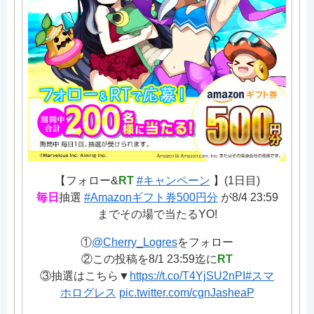
【フォロー&
RT
#キャンペーン
】(1日目)
毎日
抽選
#Amazonギフト券500円分
が8/4 23:59
までその場で当たるYO!
①
@Cherry_Logres
をフォロー
②この投稿を8/1 23:59迄に
RT
③抽選はこちら▼
https://t.co/T4YjSU2nPI
#スマ
ホログレス
pic.twitter.com/cgnJasheaP