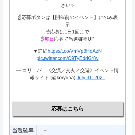
さい✨
☝️応募ボタンは【開催前のイベント】にのみ表
示
☝️応募は1日1回まで
☝️
毎日
応募で当選確率UP
▼詳細
https://t.co/VmVp3HoAzN
pic.twitter.com/O9TyEddGYw
— コリュパ！《交流／交友／交遊》イベント情
報サイト (@koryupa)
July 31, 2021
応募はこちら
当選確率
－