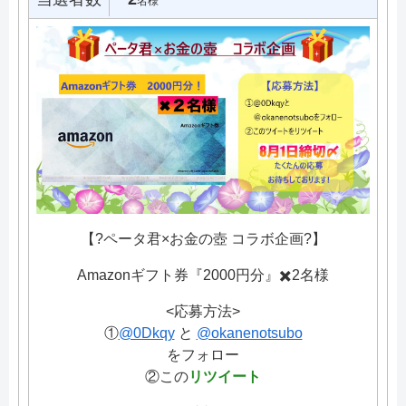
名様
【?ペータ君×お金の壺 コラボ企画?】
Amazonギフト券『2000円分』✖️2名様
<応募方法>
①
@0Dkqy
と
@okanenotsubo
をフォロー
②この
リツイート