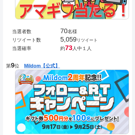
70
当選者数
名様
5,059
リツイート数
リツイート
73
当選確率
約
人中１人
9
第
位
Mildom【公式】