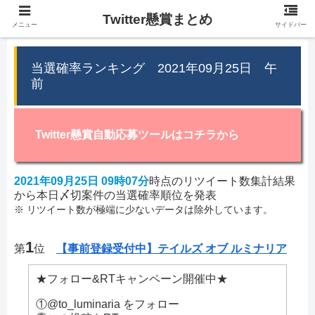
Twitter懸賞まとめ
メニュー
サイドバー
当選確率ランキング 2021年09月25日 午
前
Twitter懸賞自動応募ツールはコチラから
2021年09月25日 09時07分
時点のリツイート数集計結果
から本日〆切案件の当選確率順位を発表
※ リツイート数が極端に少ないデータは除外しています。
1
第
位
【事前登録受付中】テイルズ オブ ルミナリア
★フォロー&RTキャンペーン開催中★
①@to_luminaria をフォロー