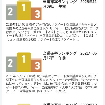
当選確率ランキング 2025年11
月09日 午前
2025年11月09日 09時07分時点のリツイート数集計結果から本日〆
切案件の当選確率順位を発表※ リツイート数が極端に少ないデータ
は除外しています。第1位 【公式】まるくじ 当選者数1名様 リツ
イート数184リツイート 当選確率約180人中１人第2位 【公式】く
じコレ 当選者数1名様 リツイート数270リツイート ...
当選確率ランキング 2021年05
月17日 午前
2021年05月17日 08時00分時点のリツイート数集計結果から本日〆
切案件の当選確率順位を発表※ リツイート数が極端に少ないデータ
は除外しています。第1位 Manten市場 公式 当選者数15名様 リツ
イート数2,290リツイート 当選確率約150人中１人第2位 ウマい棒
ダービー 当選者数100名様 リツイート数22,...