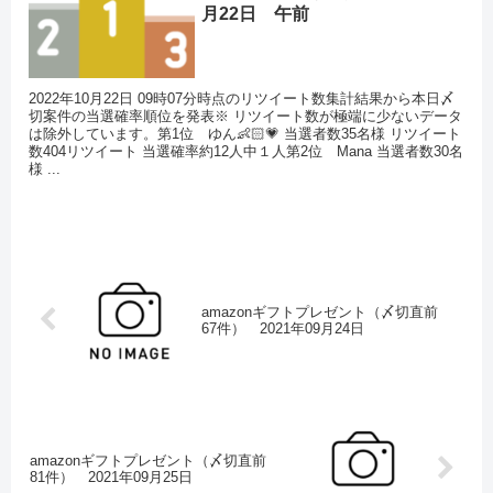
月22日 午前
2022年10月22日 09時07分時点のリツイート数集計結果から本日〆
切案件の当選確率順位を発表※ リツイート数が極端に少ないデータ
は除外しています。第1位 ゆん👶🏻💗 当選者数35名様 リツイート
数404リツイート 当選確率約12人中１人第2位 Mana 当選者数30名
様 ...
amazonギフトプレゼント（〆切直前
67件） 2021年09月24日
amazonギフトプレゼント（〆切直前
81件） 2021年09月25日