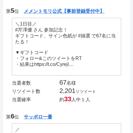
5
第
位
メメントモリ公式【事前登録受付中】
＼1日目／
#芹澤優 さん 参加記念！
ギフトコード、サイン色紙が #抽選 で67名に当
たる！
▼ギフトコード
・フォロー&このツイートをRT
・結果はhttps://t.co/Cyrejl…
67
当選者数
名様
2,201
リツイート数
リツイート
33
当選確率
約
人中１人
6
第
位
サッポロ一番
／