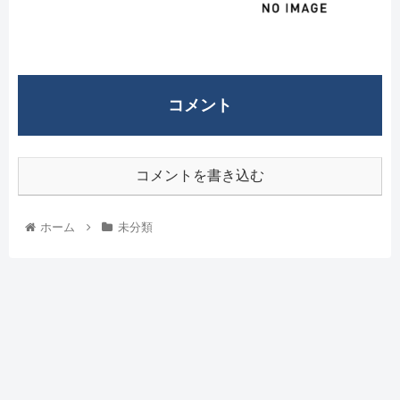
コメント
コメントを書き込む
ホーム
未分類