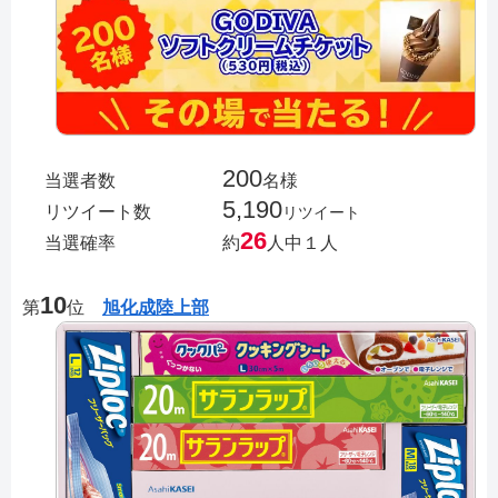
200
当選者数
名様
5,190
リツイート数
リツイート
26
当選確率
約
人中１人
10
第
位
旭化成陸上部