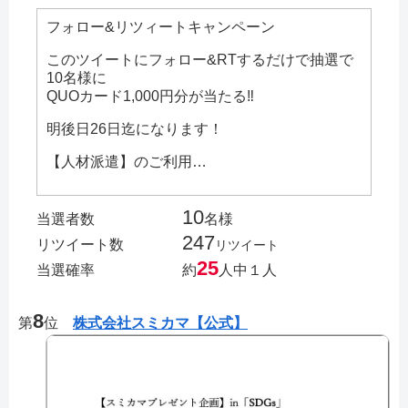
フォロー&リツィートキャンペーン
このツイートにフォロー&RTするだけで抽選で
10名様に
QUOカード1,000円分が当たる‼️
明後日26日迄になります！
【人材派遣】のご利用…
10
当選者数
名様
247
リツイート数
リツイート
25
当選確率
約
人中１人
8
第
位
株式会社スミカマ【公式】