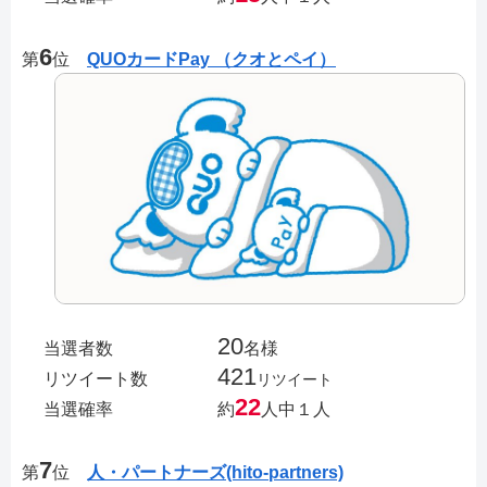
6
第
位
QUOカードPay （クオとペイ）
20
当選者数
名様
421
リツイート数
リツイート
22
当選確率
約
人中１人
7
第
位
人・パートナーズ(hito-partners)