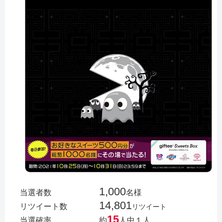
1,000
当選者数
名様
14,801
リツイート数
リツイート
15
当選確率
約
人中１人