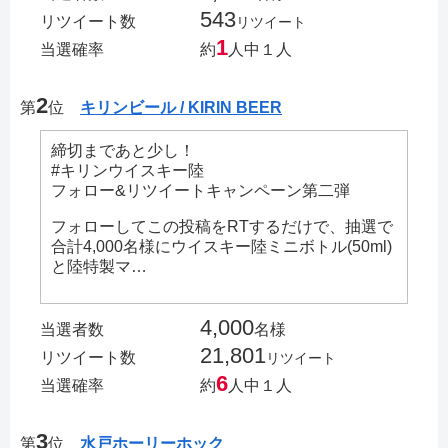
543
リツイート数
リツイート
1
当選確率
約
人中１人
2
第
位
キリンビール / KIRIN BEER
締切まであと少し！
#キリンウイスキー陸
フォロー&リツイートキャンペーン第二弾
フォローしてこの投稿をRTするだけで、抽選で
合計4,000名様にウイスキー陸ミニボトル(50ml)
と陸特製マ…
4,000
当選者数
名様
21,801
リツイート数
リツイート
6
当選確率
約
人中１人
3
第
位
水戸ホーリーホック