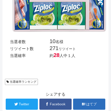
10
当選者数
名様
271
リツイート数
リツイート
28
当選確率
約
人中１人
当選確率ランキング
シェアする
Twitter
Facebook
はてブ