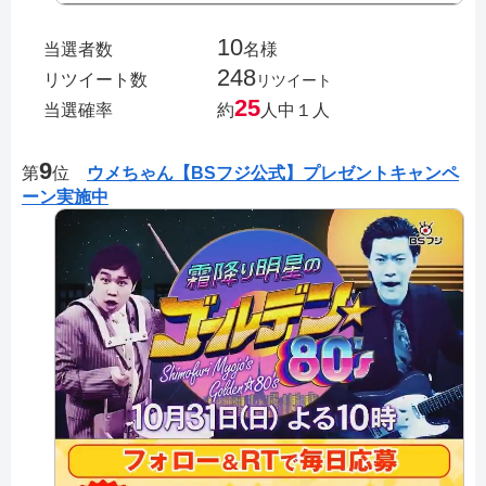
10
当選者数
名様
248
リツイート数
リツイート
25
当選確率
約
人中１人
9
第
位
ウメちゃん【BSフジ公式】プレゼントキャンペ
ーン実施中