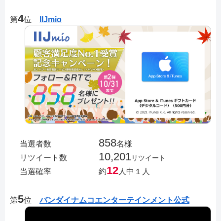
4
第
位
IIJmio
858
当選者数
名様
10,201
リツイート数
リツイート
12
当選確率
約
人中１人
5
第
位
バンダイナムコエンターテインメント公式