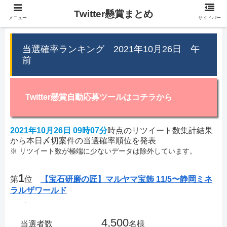
Twitter懸賞まとめ
メニュー
サイドバー
当選確率ランキング 2021年10月26日 午
前
Twitter懸賞自動応募ツールはコチラから
2021年10月26日 09時07分
時点のリツイート数集計結果
から本日〆切案件の当選確率順位を発表
※ リツイート数が極端に少ないデータは除外しています。
1
第
位
【宝石研磨の匠】マルヤマ宝飾 11/5〜静岡ミネ
ラルザワールド
4,500
当選者数
名様