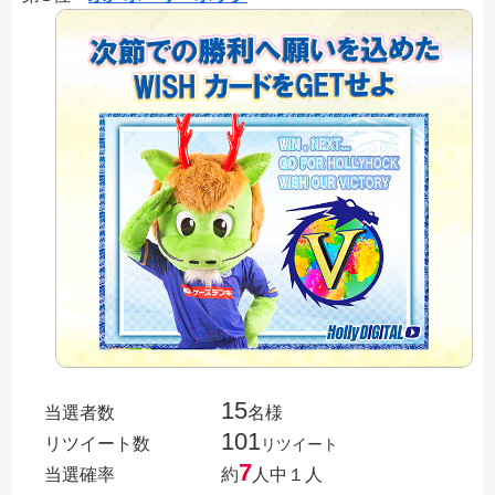
15
当選者数
名様
101
リツイート数
リツイート
7
当選確率
約
人中１人