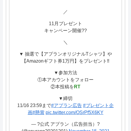
／
11月プレゼント
キャンペーン開催??
＼
▼ 抽選で【アプランオリジナルTシャツ】や
【Amazonギフト券1万円】をプレゼント‼️
▼参加方法
①本アカウントをフォロー
②本投稿を
RT
▼締切
11/16 23:59まで
#アプラン広告
#プレゼント企
画
#懸賞
pic.twitter.com/OSrPf5X6KY
— ?公式 アプラン（広告担当）?