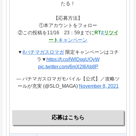
たる！
【応募方法】
①本アカウントをフォロー
②この投稿を11/16 23：59までに
RT
#
リツイ
ート
キャンペーン
▼
#パチマガスロマガ
限定キャンペーンはコチ
ラ▼
https://t.co/lWlDqgUQyW
pic.twitter.com/6mX2I6Ab8P
— パチマガスロマガモバイル【公式】／攻略ツ
ールが充実 (@SLO_MAGA)
November 8, 2021
応募はこちら