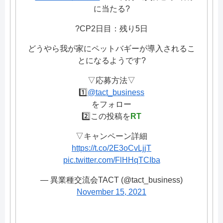
に当たる?
?️CP2日目：残り5日
どうやら我が家にペットバギーが導入されるこ
とになるようです?
▽応募方法▽
1️⃣
@tact_business
をフォロー
2️⃣この投稿を
RT
▽キャンペーン詳細
https://t.co/2E3oCvLjjT
pic.twitter.com/FlHHqTCIba
— 異業種交流会TACT (@tact_business)
November 15, 2021