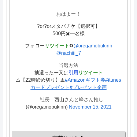
おはよー！
?or?️orスタバチケ【選択可】
500円✖️一名様
フォロー
リツイート
♻️
@oregamobukinn
@nachiii_7
当選方法
抽選ったー又は
引用
リツイート
⚠️【22時締め切り】⚠️
#Amazonギフト券
#itunes
カードプレゼント
#プレゼント企画
— 社長 西山さんと峰さん推し
(@oregamobukinn)
November 15, 2021