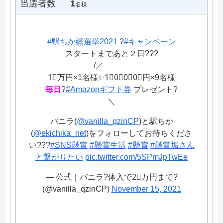
当選者数
1
名様
#駅ちか総選挙2021
?
#キャンペーン
スタートまであと２日???
/／
1⃣万円×1名様✨1⃣0⃣0⃣0⃣円×9名様
毎日
?
#Amazonギフト券
プレゼント?
＼
バニラ(
@vanilla_qzinCP
)と駅ちか
(
@ekichika_net
)をフォローしてお待ちくださ
い???
#SNS懸賞
#懸賞生活
#懸賞
#懸賞垢さん
と繋がりたい
pic.twitter.com/5SPmJpTwEe
— 公式｜バニラ?体入で2⃣万円まで?
(@vanilla_qzinCP)
November 15, 2021