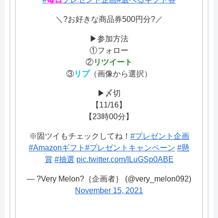
＼?お好きな商品券500円分?／
▶︎参加方法
①フォロー
②
リツイート
③
リプ
（画像から選択）
▶︎〆切
【11/16】
【23時00分】
※固ツイもチェックしてね！
#プレゼント企画
#Amazonギフト
#プレゼントキャンペーン
#懸
賞
#抽選
pic.twitter.com/ILuGSp0ABE
— ?Very Melon?｛企画者｝ (@very_melon092)
November 15, 2021