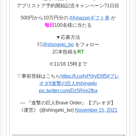
アプリストア予約開始記念キャンペーン?1日目
500円から10万円分の
#Amazonギフト券
が
毎日
100名様に当たる
▼応募方法
1⃣
@shingeki_bo
をフォロー
2⃣本投稿を
RT
※11/16 15時まで
▽事前登録はこちら
https://t.co/lyP0ryE6f5
#ブレ
オダ
#進撃の巨人
#shingeki
pic.twitter.com/Dz5Rjm2fba
— 『進撃の巨人Brave Order』【ブレオダ】
《運営》 (@shingeki_bo)
November 15, 2021