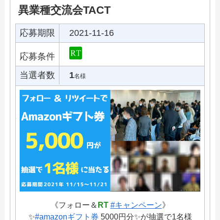
異業種交流会TACT
応募期限
2021-11-16
応募条件
当選者数
1
名様
《フォロー＆
RT
#キャンペーン
》
✨
#amazonギフト券
5000円分✨が抽選で1名様