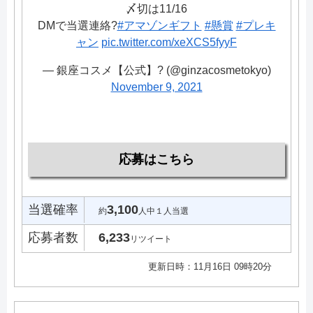
〆切は11/16
DMで当選連絡?
#アマゾンギフト
#懸賞
#プレキ
ャン
pic.twitter.com/xeXCS5fyyF
— 銀座コスメ【公式】? (@ginzacosmetokyo)
November 9, 2021
応募はこちら
当選確率
3,100
約
人中１人当選
応募者数
6,233
リツイート
更新日時：11月16日 09時20分