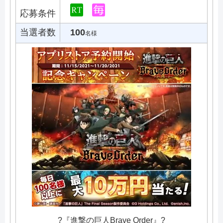
応募条件
当選者数
100
名様
?『進撃の巨人Brave Order』?