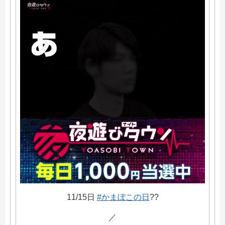
11/15日
#かまぼこの日
??
／