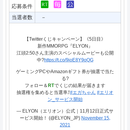
応募条件
当選者数
－
【Twitterくじキャンペーン】《5日目》
新作MMORPG『ELYON』
江頭2:50さん主演のスペシャルムービーも公開
中?
https://t.co/9ioE8Y9oQG
ゲーミングPCやAmazonギフト券が抽選で当た
る?
フォロー＆
RT
でくじの結果が届きます
抽選権を集めると当選率⤴️
#エガちゃん
#エリオ
ン_サービス開始
— ELYON（エリオン）公式｜11月12日正式サ
ービス開始！ (@ELYON_JP)
November 15,
2021