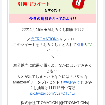
???11月15日★AIおみくじ開催中???
／
@FROMATIONs
をフォロー
このツイートを「おみくじ」と入れて
引用
リツ
イート
＼
30分以内に結果が届くよ。なかにはレアおみく
じも･･･
大凶が出てしまったあなたにはささやかな
amazonギフトをプレゼント！
#AIおみくじ
おみ
くじ抽選は11月15日中有効
pic.twitter.com/cvs7QT841i
— 株式会社FROMATION (@FROMATIONs)