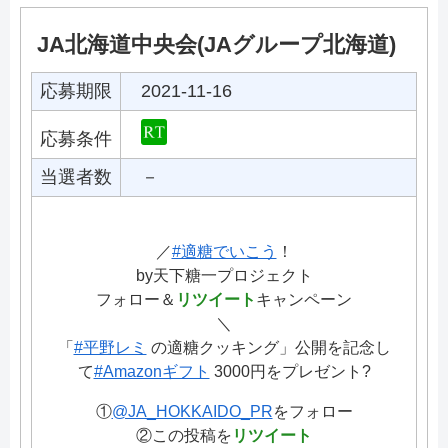
JA北海道中央会(JAグループ北海道)
応募期限
2021-11-16
応募条件
当選者数
－
／
#適糖でいこう
！
by天下糖一プロジェクト
フォロー＆
リツイート
キャンペーン
＼
「
#平野レミ
の適糖クッキング」公開を記念し
て
#Amazonギフト
3000円をプレゼント?
①
@JA_HOKKAIDO_PR
をフォロー
②この投稿を
リツイート