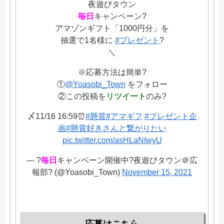
夜遊びタウン
毎日
キャンペーン?
アマゾンギフト「1000円分」を
抽選で1名様に
#プレゼント
?
＼
※応募方法は簡単?
①
@Yoasobi_Town
をフォロー
②この投稿を
リツイート
のみ?
〆11/16 16:59⏰
#懸賞
#アマギフ
#プレゼント企
画
#懸賞好きさんと繋がりたい
pic.twitter.com/asHLaNIwyU
— ?
毎日
キャンペーン開催中?夜遊びタウン＠広
報部? (@Yoasobi_Town)
November 15, 2021