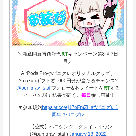
＼新章開幕直前記念
RT
キャンペーン第8弾 7日
目／
AirPods Proやパニグレオリジナルグッズ、
Amazonギフト券1000円分が当たるチャンス?
@punigray_staff
フォロー&本ツイートを
RT
する
と、その場で結果が届く。
毎日
参加可能‼️
▼参加規約
https://t.co/ej17oFmZHs
#パニグレ1
周年
#パニグレ
— 【公式】パニシング：グレイレイヴン
(@punigray_staff)
January 13, 2022