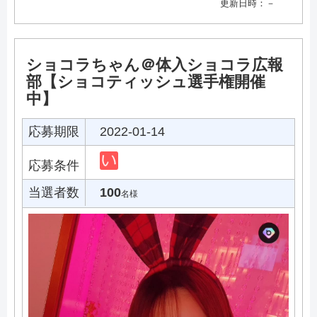
更新日時：－
ショコラちゃん＠体入ショコラ広報
部【ショコティッシュ選手権開催
中】
応募期限
2022-01-14
応募条件
当選者数
100
名様