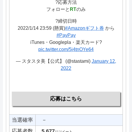
?応募方法
フォローと
RT
のみ
?締切日時
2022/1/14 23:59 (懸賞)
#Amazonギフト券
から
#PayPay
iTunes・Googlepla・楽天カード?
pic.twitter.com/5j4tnOYe64
— スタスタ美【公式】 (@stastami)
January 12,
2022
応募はこちら
当選確率
－
応募者数
5,677
リツイート