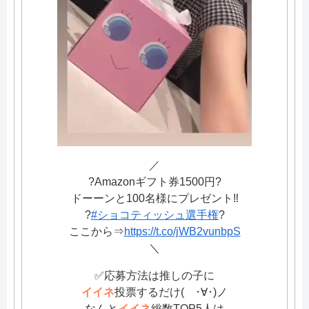
／
?Amazonギフト券1500円?
ドーーンと100名様にプレゼント‼️
?
#ショコティッシュ選手権
?
ここから⇒
https://t.co/jWB2vunbpS
＼
✅応募方法は推しの子に
イイネ
投票するだけ( ･∀･)ノ
なんと
イイネ
総数TOP5人は