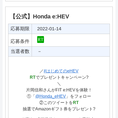
【公式】Honda e:HEV
応募期限
2022-01-14
応募条件
当選者数
－
／
#はじめてのeHEV
RT
でプレゼントキャンペーン?
＼
片岡信和さんがFIT e:HEVを体験！
①「
@Honda_eHEV
」をフォロー
②このツイートを
RT
抽選でAmazonギフト券をプレゼント?