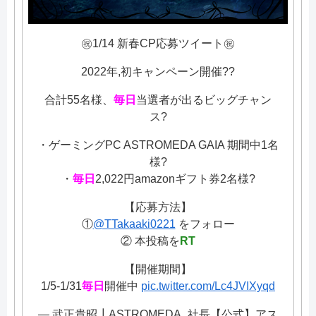
㊗️1/14 新春CP応募ツイート㊗️
2022年,初キャンペーン開催??
合計55名様、
毎日
当選者が出るビッグチャン
ス?
・ゲーミングPC ASTROMEDA GAIA 期間中1名
様?
・
毎日
2,022円amazonギフト券2名様?
【応募方法】
①
@TTakaaki0221
をフォロー
② 本投稿を
RT
【開催期間】
1/5-1/31
毎日
開催中
pic.twitter.com/Lc4JVIXyqd
— 武正貴昭┃ASTROMEDA_社長【公式】アス