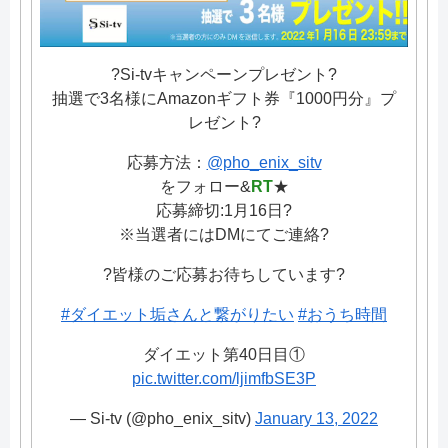
?Si-tvキャンペーンプレゼント?
抽選で3名様にAmazonギフト券『1000円分』プ
レゼント?
応募方法：
@pho_enix_sitv
をフォロー&
RT
★
応募締切:1月16日?
※当選者にはDMにてご連絡?
?皆様のご応募お待ちしています?
#ダイエット垢さんと繋がりたい
#おうち時間
ダイエット第40日目①
pic.twitter.com/ljimfbSE3P
— Si-tv (@pho_enix_sitv)
January 13, 2022