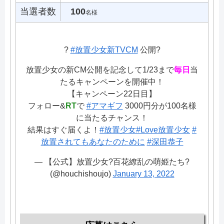
当選者数
100
名様
?
#放置少女新TVCM
公開?
放置少女の新CM公開を記念して1/23まで
毎日
当
たるキャンペーンを開催中！
【キャンペーン22日目】
フォロー&
RT
で
#アマギフ
3000円分が100名様
に当たるチャンス！
結果はすぐ届くよ！
#放置少女
#Love放置少女
#
放置されてもあなたのために
#深田恭子
— 【公式】放置少女?百花繚乱の萌姫たち?
(@houchishoujo)
January 13, 2022