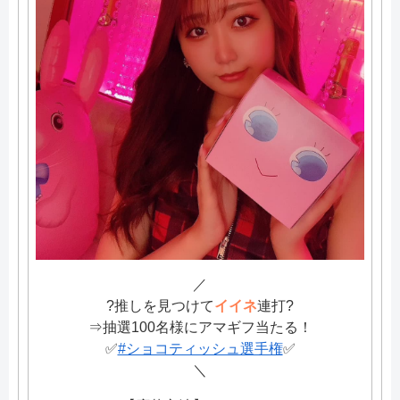
／
?推しを見つけて
イイネ
連打?
⇒抽選100名様にアマギフ当たる！
✅
#ショコティッシュ選手権
✅
＼