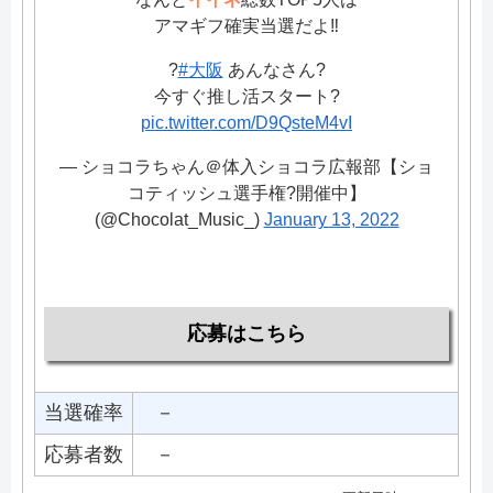
アマギフ確実当選だよ‼️
?
#大阪
あんなさん?
今すぐ推し活スタート?
pic.twitter.com/D9QsteM4vI
— ショコラちゃん＠体入ショコラ広報部【ショ
コティッシュ選手権?開催中】
(@Chocolat_Music_)
January 13, 2022
応募はこちら
当選確率
－
応募者数
－