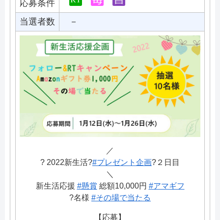
応募条件
当選者数
－
／
? 2022新生活?
#プレゼント企画
?２日目
＼
新生活応援
#懸賞
総額10,000円
#アマギフ
?名様
#その場で当たる
【応募】