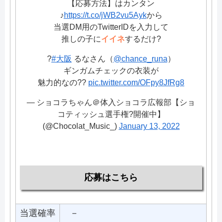
【応募方法】はカンタン
♪
https://t.co/jWB2vu5Ayk
から
当選DM用のTwitterIDを入力して
推しの子に
イイネ
するだけ?
?
#大阪
るなさん（
@chance_runa
）
ギンガムチェックの衣装が
魅力的なの??
pic.twitter.com/OFpy8JfRg8
— ショコラちゃん＠体入ショコラ広報部【ショ
コティッシュ選手権?開催中】
(@Chocolat_Music_)
January 13, 2022
応募はこちら
当選確率
－