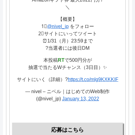
＼
【概要】
1⃣
@nivel_jp
をフォロー
2⃣サイトにいってツイート
⏰1/31（月）23:59まで
?当選者には後日DM
本投稿
RT
で500円分が
抽選で当たるWチャンス（3日目）✨
サイトにいく（詳細）?
https://t.co/mIg9KXKKIF
— nivel – ニベル｜はじめてのWeb制作
(@nivel_jp)
January 13, 2022
応募はこちら