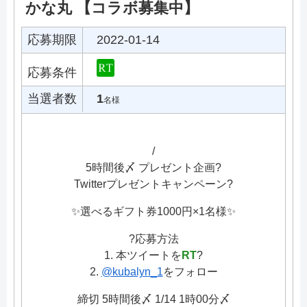
かな丸 【コラボ募集中】
応募期限
2022-01-14
応募条件
当選者数
1
名様
/
5時間後〆 プレゼント企画?
Twitterプレゼントキャンペーン?
✨選べるギフト券1000円×1名様✨
?応募方法
1. 本ツイートを
RT
?
2.
@kubalyn_1
をフォロー
締切 5時間後〆 1/14 1時00分〆