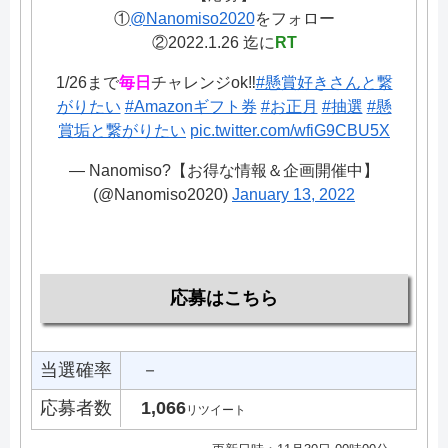
①
@Nanomiso2020
をフォロー
②2022.1.26 迄に
RT
1/26まで
毎日
チャレンジok‼️
#懸賞好きさんと繋
がりたい
#Amazonギフト券
#お正月
#抽選
#懸
賞垢と繋がりたい
pic.twitter.com/wfiG9CBU5X
— Nanomiso?【お得な情報＆企画開催中】
(@Nanomiso2020)
January 13, 2022
応募はこちら
当選確率
－
応募者数
1,066
リツイート