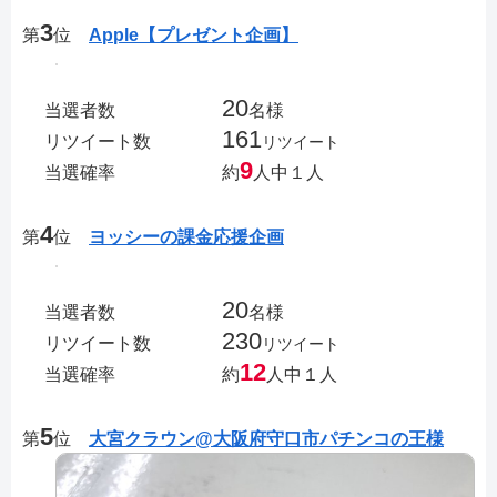
3
第
位
Apple【プレゼント企画】
20
当選者数
名様
161
リツイート数
リツイート
9
当選確率
約
人中１人
4
第
位
ヨッシーの課金応援企画
20
当選者数
名様
230
リツイート数
リツイート
12
当選確率
約
人中１人
5
第
位
大宮クラウン@大阪府守口市パチンコの王様