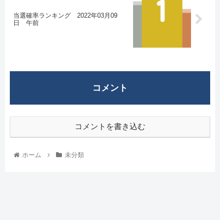
当選確率ランキング 2022年03月09
日 午前
コメント
コメントを書き込む
ホーム
未分類