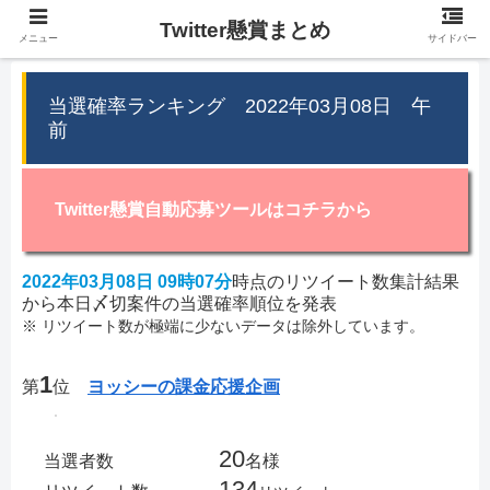
Twitter懸賞まとめ
メニュー
サイドバー
当選確率ランキング 2022年03月08日 午
前
Twitter懸賞自動応募ツールはコチラから
2022年03月08日 09時07分
時点のリツイート数集計結果
から本日〆切案件の当選確率順位を発表
※ リツイート数が極端に少ないデータは除外しています。
1
第
位
ヨッシーの課金応援企画
20
当選者数
名様
134