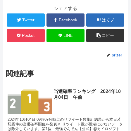
シェアする
Twitter
Facebook
はてブ
Pocket
LINE
コピー
prizer
関連記事
当選確率ランキング 2024年10
月04日 午前
2024年10月04日 09時07分時点のリツイート数集計結果から本日〆
切案件の当選確率順位を発表※ リツイート数が極端に少ないデータ
は除外しています。第1位 最強でんでん【公式】@カイロソフト