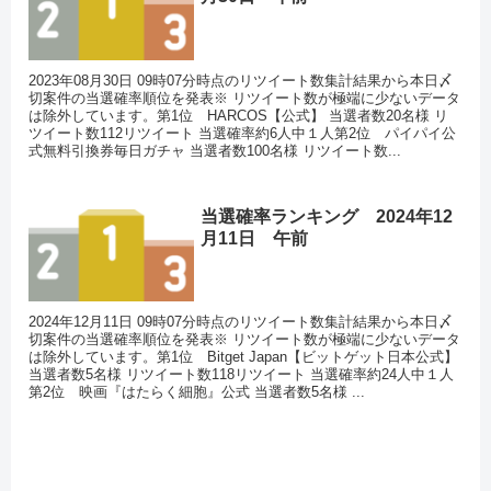
2023年08月30日 09時07分時点のリツイート数集計結果から本日〆
切案件の当選確率順位を発表※ リツイート数が極端に少ないデータ
は除外しています。第1位 HARCOS【公式】 当選者数20名様 リ
ツイート数112リツイート 当選確率約6人中１人第2位 パイパイ公
式無料引換券毎日ガチャ 当選者数100名様 リツイート数...
当選確率ランキング 2024年12
月11日 午前
2024年12月11日 09時07分時点のリツイート数集計結果から本日〆
切案件の当選確率順位を発表※ リツイート数が極端に少ないデータ
は除外しています。第1位 Bitget Japan【ビットゲット日本公式】
当選者数5名様 リツイート数118リツイート 当選確率約24人中１人
第2位 映画『はたらく細胞』公式 当選者数5名様 ...