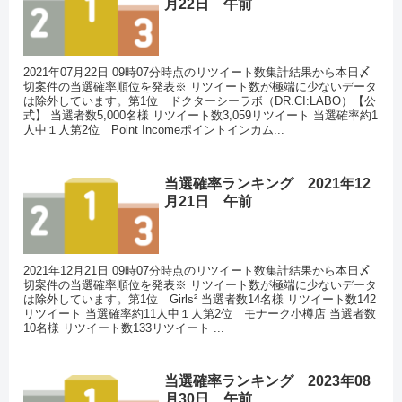
月22日 午前
2021年07月22日 09時07分時点のリツイート数集計結果から本日〆
切案件の当選確率順位を発表※ リツイート数が極端に少ないデータ
は除外しています。第1位 ドクターシーラボ（DR.CI:LABO）【公
式】 当選者数5,000名様 リツイート数3,059リツイート 当選確率約1
人中１人第2位 Point Incomeポイントインカム...
当選確率ランキング 2021年12
月21日 午前
2021年12月21日 09時07分時点のリツイート数集計結果から本日〆
切案件の当選確率順位を発表※ リツイート数が極端に少ないデータ
は除外しています。第1位 Girls² 当選者数14名様 リツイート数142
リツイート 当選確率約11人中１人第2位 モナーク小樽店 当選者数
10名様 リツイート数133リツイート ...
当選確率ランキング 2023年08
月30日 午前