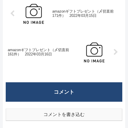
amazonギフトプレゼント（〆切直前
171件） 2022年03月15日
amazonギフトプレゼント（〆切直前
161件） 2022年03月16日
コメント
コメントを書き込む