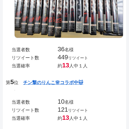
36
当選者数
名様
449
リツイート数
リツイート
13
当選確率
約
人中１人
5
第
位
チン撃のりんこ🌸コラボ中🐱
10
当選者数
名様
121
リツイート数
リツイート
13
当選確率
約
人中１人