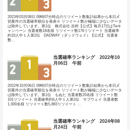
2023年03月08日 09時07分時点のリツイート数集計結果から本日〆
切案件の当選確率順位を発表※ リツイート数が極端に少ないデータ
は除外しています。第1位 株式会社 吉村【公式】毎月17日はTwキ
ャンペーン 当選者数18名様 リツイート数176リツイート 当選確率
約10人中１人第2位 DADWAY（ダッドウェイ）【公式】 当選者
数...
当選確率ランキング 2022年10
月06日 午前
2022年10月06日 09時07分時点のリツイート数集計結果から本日〆
切案件の当選確率順位を発表※ リツイート数が極端に少ないデータ
は除外しています。第1位 もぬた 当選者数20名様 リツイート数
101リツイート 当選確率約6人中１人第2位 サブウェイ 当選者数
1,000名様 リツイート数5,883リツイート ...
当選確率ランキング 2024年08
月24日 午前