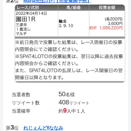
2
第
位
Maria先生🇯🇵【完全展開予想】
50
当選者数
名様
408
リツイート数
リツイート
9
当選確率
約
人中１人
3
第
位
れじぇんどℵななみ