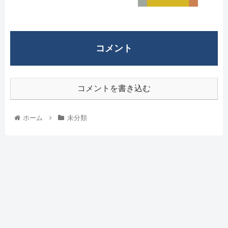
コメント
コメントを書き込む
ホーム
未分類