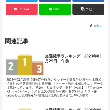
Pocket
LINE
コピー
prizer
関連記事
当選確率ランキング 2023年03
月29日 午前
2023年03月29日 09時07分時点のリツイート数集計結果から本日〆
切案件の当選確率順位を発表※ リツイート数が極端に少ないデータ
は除外しています。第1位 西日本シティ銀行【公式】＼#フォロー
RT キャンペーン！／ 約1,000種類から選べるデジタルギフト🎁
giftee Box 200円分が 期間合計”2,023名さま”に #その場で...