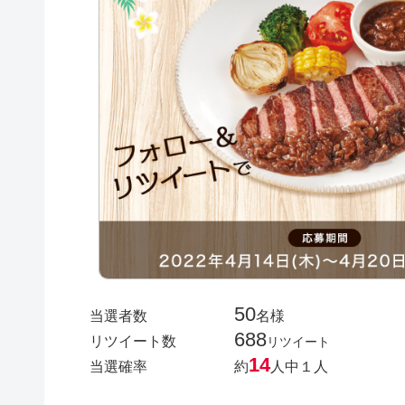
50
当選者数
名様
688
リツイート数
リツイート
14
当選確率
約
人中１人