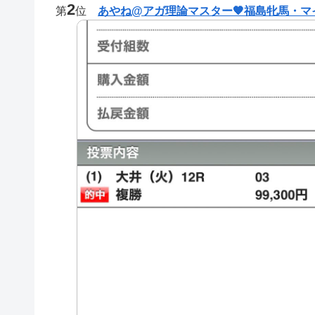
2
第
位
あやね@アガ理論マスター🧡福島牝馬・マ