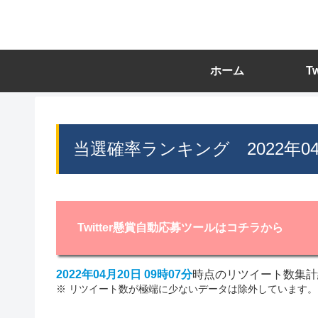
ホーム
T
当選確率ランキング 2022年0
Twitter懸賞自動応募ツールはコチラから
2022年04月20日 09時07分
時点のリツイート数集計
※ リツイート数が極端に少ないデータは除外しています。