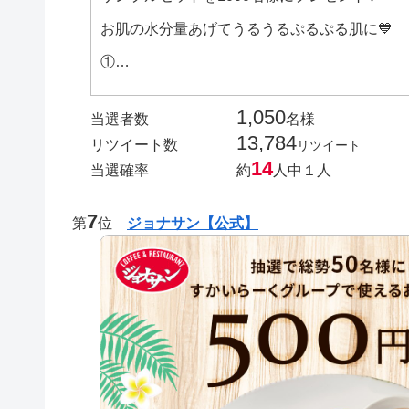
お肌の水分量あげてうるうるぷるぷる肌に💙
①…
1,050
当選者数
名様
13,784
リツイート数
リツイート
14
当選確率
約
人中１人
7
第
位
ジョナサン【公式】