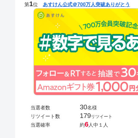
1
第
位
あすけん公式＠700万人突破ありがとう
30
当選者数
名様
179
リツイート数
リツイート
6
当選確率
約
人中１人