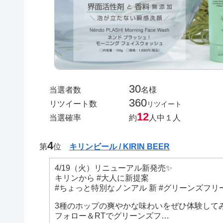
30
当選者数
名様
360
リツイート数
リツイート
12
当選確率
約
人中１人
4
第
位
キリンビール / KIRIN BEER
4/19（火）リニューアル新発売✨
キリンから #大人に新提案
#ちょっと特別なノンアル 新 #グリーンズフリ
3種のホップの爽やかな味わいをぜひ体験して
フォロー＆RTでグリーンズフ…