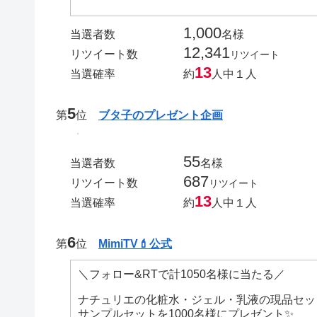
1,000
当選者数
名様
12,341
リツイート数
リツイート
13
当選確率
約
人中１人
5
第
位
ブタ子のプレゼント企画
55
当選者数
名様
687
リツイート数
リツイート
13
当選確率
約
人中１人
6
第
位
MimiTV💄公式
＼フォロー&RTで計1050名様に当たる／
ナチュリエの化粧水・ジェル・乳液の現品セッ
サンプルセットを1000名様にプレゼント✨