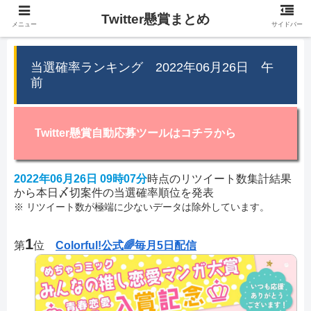
Twitter懸賞まとめ
メニュー
サイドバー
当選確率ランキング 2022年06月26日 午
前
Twitter懸賞自動応募ツールはコチラから
2022年06月26日 09時07分
時点のリツイート数集計結果
から本日〆切案件の当選確率順位を発表
※ リツイート数が極端に少ないデータは除外しています。
1
第
位
Colorful!公式🌈毎月5日配信