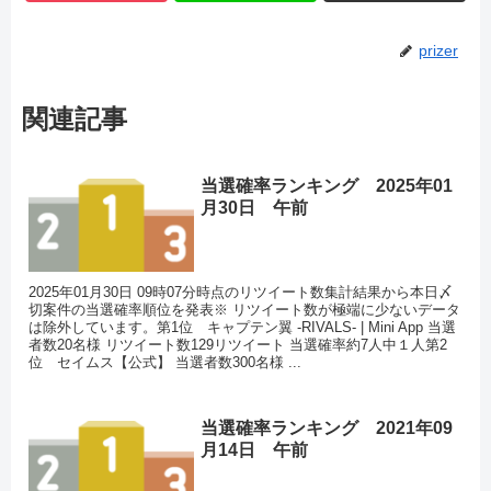
prizer
関連記事
当選確率ランキング 2025年01
月30日 午前
2025年01月30日 09時07分時点のリツイート数集計結果から本日〆
切案件の当選確率順位を発表※ リツイート数が極端に少ないデータ
は除外しています。第1位 キャプテン翼 -RIVALS- | Mini App 当選
者数20名様 リツイート数129リツイート 当選確率約7人中１人第2
位 セイムス【公式】 当選者数300名様 ...
当選確率ランキング 2021年09
月14日 午前