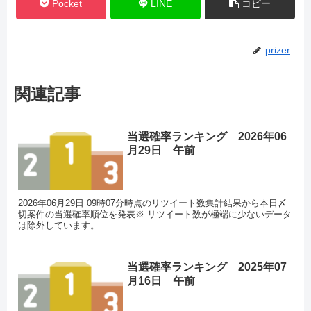
Pocket
LINE
コピー
prizer
関連記事
当選確率ランキング 2026年06
月29日 午前
2026年06月29日 09時07分時点のリツイート数集計結果から本日〆
切案件の当選確率順位を発表※ リツイート数が極端に少ないデータ
は除外しています。
当選確率ランキング 2025年07
月16日 午前