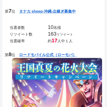
7
第
位
タナカ sheep-沖縄-出稼ぎ募集中
10
当選者数
名様
163
リツイート数
リツイート
17
当選確率
約
人中１人
8
第
位
ロードモバイル公式（ローモバ）