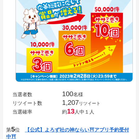
100
当選者数
名様
1,207
リツイート数
リツイート
13
当選確率
約
人中１人
5
第
位
【公式】よろず社の神ならい⛩アプリ予約受付
中⛩