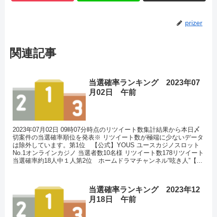
prizer
関連記事
当選確率ランキング 2023年07
月02日 午前
2023年07月02日 09時07分時点のリツイート数集計結果から本日〆
切案件の当選確率順位を発表※ リツイート数が極端に少ないデータ
は除外しています。第1位 【公式】YOUS ユースカジノスロット
No.1オンラインカジノ 当選者数10名様 リツイート数178リツイート
当選確率約18人中１人第2位 ホームドラマチャンネル“呟き人”【...
当選確率ランキング 2023年12
月18日 午前