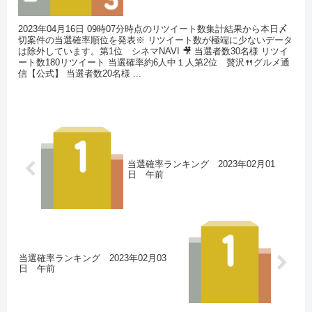
2023年04月16日 09時07分時点のリツイート数集計結果から本日〆
切案件の当選確率順位を発表※ リツイート数が極端に少ないデータ
は除外しています。第1位 シネマNAVI 🎥 当選者数30名様 リツイ
ート数180リツイート 当選確率約6人中１人第2位 贅沢🍴グルメ通
信【公式】 当選者数20名様 ...
当選確率ランキング 2023年02月01
日 午前
当選確率ランキング 2023年02月03
日 午前