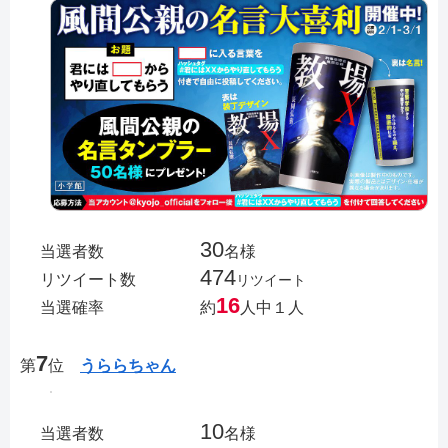
30
当選者数
名様
474
リツイート数
リツイート
16
当選確率
約
人中１人
7
第
位
うららちゃん
10
当選者数
名様