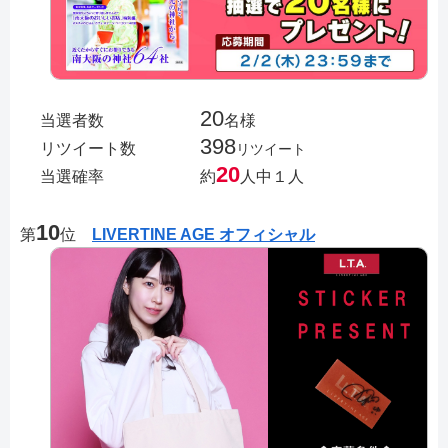
20
当選者数
名様
398
リツイート数
リツイート
20
当選確率
約
人中１人
10
第
位
LIVERTINE AGE オフィシャル