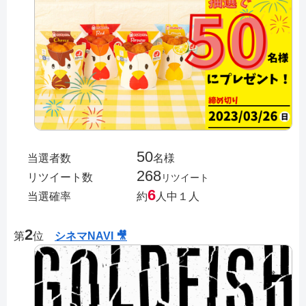
50
当選者数
名様
268
リツイート数
リツイート
6
当選確率
約
人中１人
2
第
位
シネマNAVI 🎥