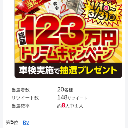
20
当選者数
名様
148
リツイート数
リツイート
8
当選確率
約
人中１人
5
第
位
Ry