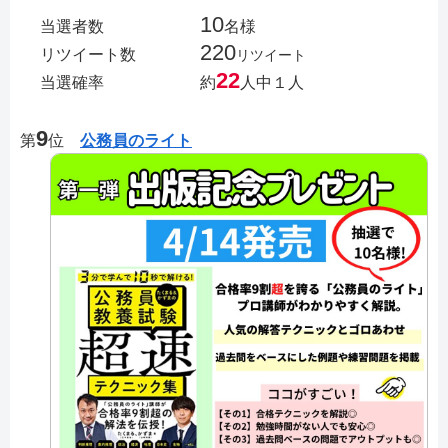
10
当選者数
名様
220
リツイート数
リツイート
22
当選確率
約
人中１人
9
第
位
公務員のライト