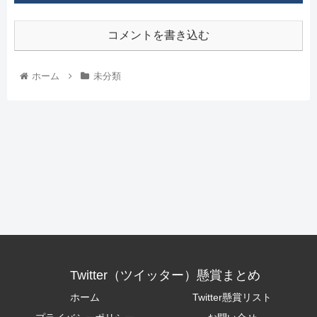
コメントを書き込む
ホーム
未分類
Twitter（ツイッター）懸賞まとめ
ホーム
Twitter懸賞リスト