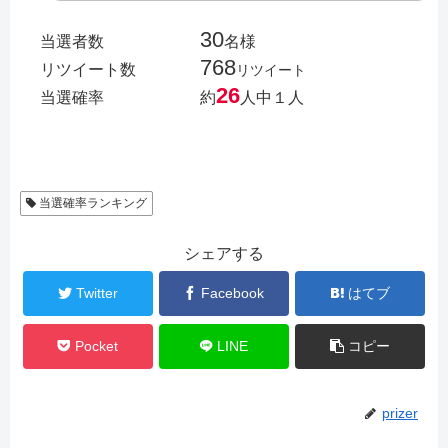
30
当選者数
名様
768
リツイート数
リツイート
26
当選確率
約
人中１人
当選確率ランキング
シェアする
Twitter
Facebook
はてブ
Pocket
LINE
コピー
prizer