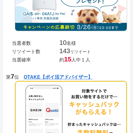
10
当選者数
名様
143
リツイート数
リツイート
15
当選確率
約
人中１人
7
第
位
OTAKE【ポイ活アドバイザー】