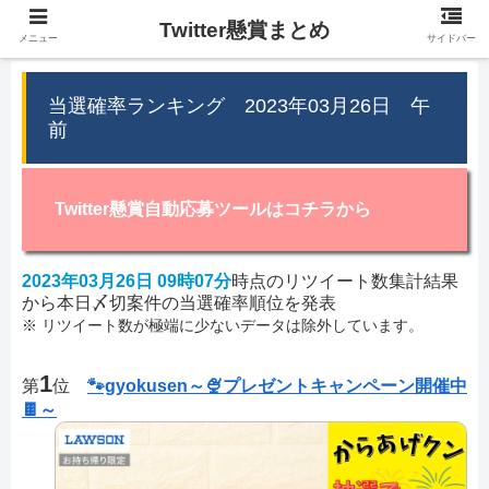
Twitter懸賞まとめ
メニュー
サイドバー
当選確率ランキング 2023年03月26日 午
前
Twitter懸賞自動応募ツールはコチラから
2023年03月26日 09時07分
時点のリツイート数集計結果
から本日〆切案件の当選確率順位を発表
※ リツイート数が極端に少ないデータは除外しています。
1
第
位
🐾gyokusen～🍨プレゼントキャンペーン開催中
🍫～