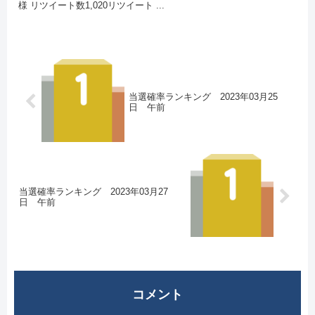
様 リツイート数1,020リツイート ...
当選確率ランキング 2023年03月25
日 午前
当選確率ランキング 2023年03月27
日 午前
コメント