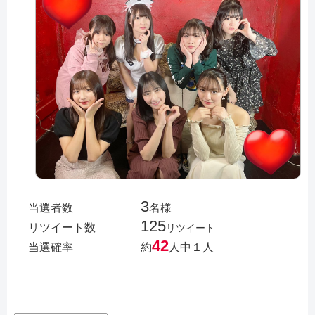
3
当選者数
名様
125
リツイート数
リツイート
42
当選確率
約
人中１人