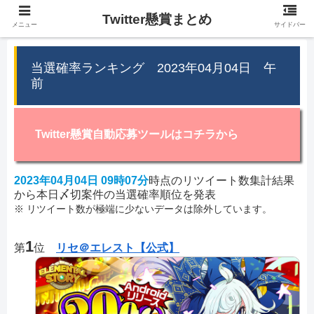
Twitter懸賞まとめ
メニュー
サイドバー
当選確率ランキング 2023年04月04日 午
前
Twitter懸賞自動応募ツールはコチラから
2023年04月04日 09時07分
時点のリツイート数集計結果
から本日〆切案件の当選確率順位を発表
※ リツイート数が極端に少ないデータは除外しています。
1
第
位
リセ＠エレスト【公式】