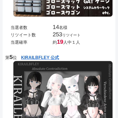
14
当選者数
名様
253
リツイート数
リツイート
19
当選確率
約
人中１人
5
第
位
KIRAILBFLEY 公式