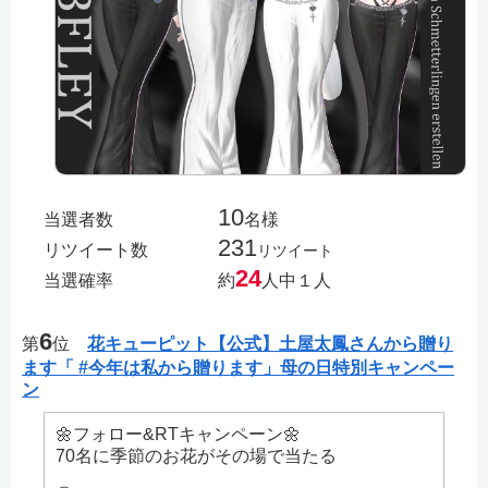
10
当選者数
名様
231
リツイート数
リツイート
24
当選確率
約
人中１人
6
第
位
花キューピット【公式】土屋太鳳さんから贈り
ます「 #今年は私から贈ります」母の日特別キャンペー
ン
🌼フォロー&RTキャンペーン🌼
70名に季節のお花がその場で当たる