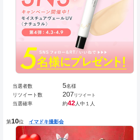
5
当選者数
名様
207
リツイート数
リツイート
42
当選確率
約
人中１人
10
第
位
イマドキ撮影会