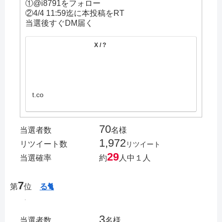
①@i8791をフォロー
②4/4 11:59迄に本投稿をRT
当選後すぐDM届く
X / ?
t.co
70
当選者数
名様
1,972
リツイート数
リツイート
29
当選確率
約
人中１人
7
第
位
る🐈
3
当選者数
名様