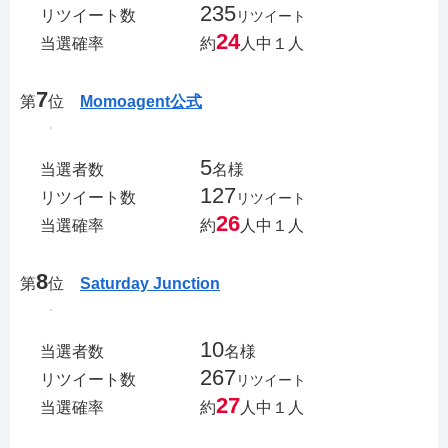
235
リツイート数
リツイート
24
当選確率
約
人中１人
7
第
位
Momoagent公式
5
当選者数
名様
127
リツイート数
リツイート
26
当選確率
約
人中１人
8
第
位
Saturday Junction
10
当選者数
名様
267
リツイート数
リツイート
27
当選確率
約
人中１人