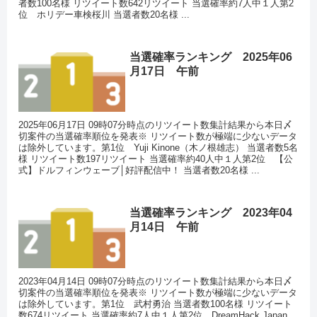
者数100名様 リツイート数642リツイート 当選確率約7人中１人第2
位 ホリデー車検桜川 当選者数20名様 ...
当選確率ランキング 2025年06
月17日 午前
2025年06月17日 09時07分時点のリツイート数集計結果から本日〆
切案件の当選確率順位を発表※ リツイート数が極端に少ないデータ
は除外しています。第1位 Yuji Kinone（木ノ根雄志） 当選者数5名
様 リツイート数197リツイート 当選確率約40人中１人第2位 【公
式】ドルフィンウェーブ│好評配信中！ 当選者数20名様 ...
当選確率ランキング 2023年04
月14日 午前
2023年04月14日 09時07分時点のリツイート数集計結果から本日〆
切案件の当選確率順位を発表※ リツイート数が極端に少ないデータ
は除外しています。第1位 武村勇治 当選者数100名様 リツイート
数674リツイート 当選確率約7人中１人第2位 DreamHack Japan