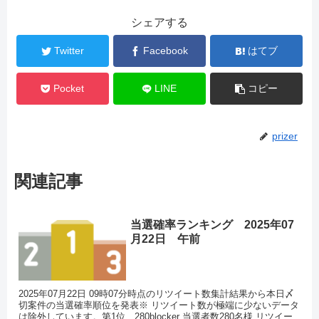
シェアする
Twitter
Facebook
はてブ
Pocket
LINE
コピー
prizer
関連記事
当選確率ランキング 2025年07
月22日 午前
2025年07月22日 09時07分時点のリツイート数集計結果から本日〆
切案件の当選確率順位を発表※ リツイート数が極端に少ないデータ
は除外しています。第1位 280blocker 当選者数280名様 リツイー