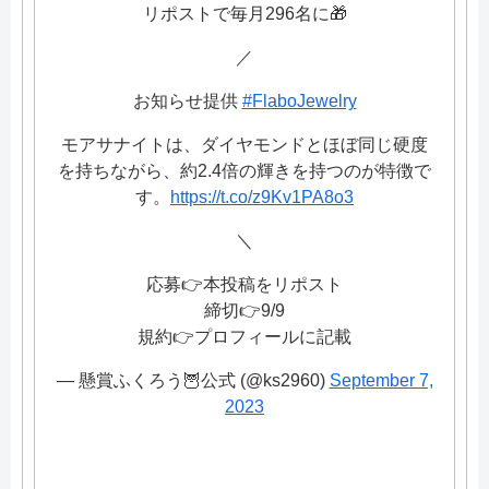
リポストで毎月296名に🎁
／
お知らせ提供
#FlaboJewelry
モアサナイトは、ダイヤモンドとほぼ同じ硬度
を持ちながら、約2.4倍の輝きを持つのが特徴で
す。
https://t.co/z9Kv1PA8o3
＼
応募👉本投稿をリポスト
締切👉9/9
規約👉プロフィールに記載
— 懸賞ふくろう🦉公式 (@ks2960)
September 7,
2023