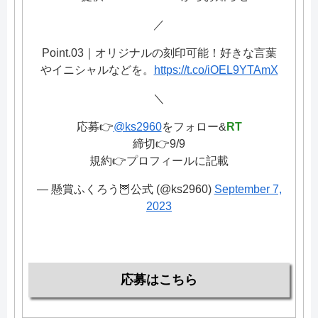
／
Point.03｜オリジナルの刻印可能！好きな言葉
やイニシャルなどを。
https://t.co/iOEL9YTAmX
＼
応募👉
@ks2960
をフォロー&
RT
締切👉9/9
規約👉プロフィールに記載
— 懸賞ふくろう🦉公式 (@ks2960)
September 7,
2023
応募はこちら