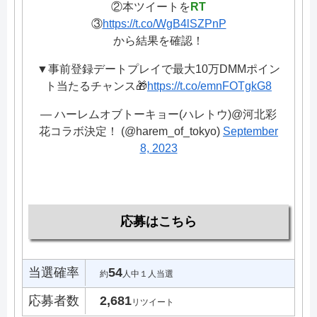
②本ツイートを
RT
③
https://t.co/WgB4lSZPnP
から結果を確認！
▼事前登録デートプレイで最大10万DMMポイン
ト当たるチャンス🎁
https://t.co/emnFOTgkG8
— ハーレムオブトーキョー(ハレトウ)@河北彩
花コラボ決定！ (@harem_of_tokyo)
September
8, 2023
応募はこちら
当選確率
54
約
人中１人当選
応募者数
2,681
リツイート