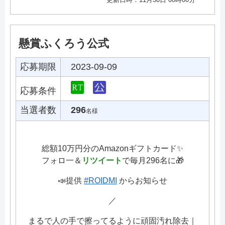
懸賞ふくろう公式
応募期限
2023-09-09
応募条件
当選者数
296
名様
総額10万円分のAmazonギフトカード✨
フォロ一＆
リツイート
で毎月296名に🎁
📣提供
#ROIDMI
からお知らせ
／
まるで人の手で擦ってるように頑固汚れ除去｜