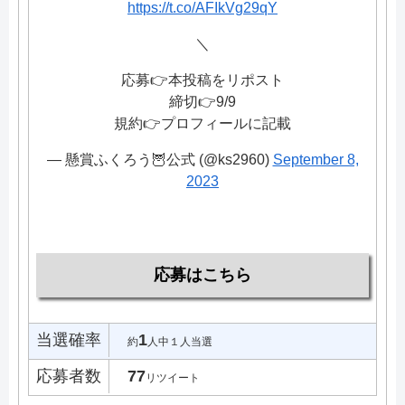
https://t.co/AFIkVg29qY
＼
応募👉本投稿をリポスト
締切👉9/9
規約👉プロフィールに記載
— 懸賞ふくろう🦉公式 (@ks2960)
September 8,
2023
応募はこちら
当選確率
1
約
人中１人当選
応募者数
77
リツイート