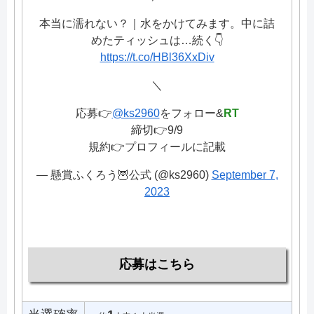
本当に濡れない？｜水をかけてみます。中に詰
めたティッシュは…続く👇
https://t.co/HBl36XxDiv
＼
応募👉
@ks2960
をフォロー&
RT
締切👉9/9
規約👉プロフィールに記載
— 懸賞ふくろう🦉公式 (@ks2960)
September 7,
2023
応募はこちら