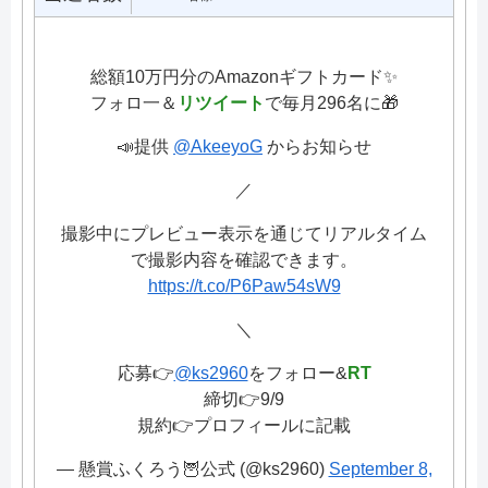
総額10万円分のAmazonギフトカード✨
フォロ一＆
リツイート
で毎月296名に🎁
📣提供
@AkeeyoG
からお知らせ
／
撮影中にプレビュー表示を通じてリアルタイム
で撮影内容を確認できます。
https://t.co/P6Paw54sW9
＼
応募👉
@ks2960
をフォロー&
RT
締切👉9/9
規約👉プロフィールに記載
— 懸賞ふくろう🦉公式 (@ks2960)
September 8,