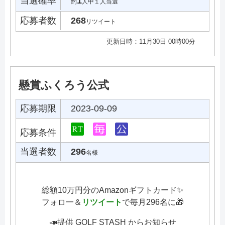
当選確率
1
約
人中１人当選
応募者数
268
リツイート
更新日時：11月30日 00時00分
懸賞ふくろう公式
応募期限
2023-09-09
応募条件
当選者数
296
名様
総額10万円分のAmazonギフトカード✨
フォロ一＆
リツイート
で毎月296名に🎁
📣提供 GOLF STASH からお知らせ