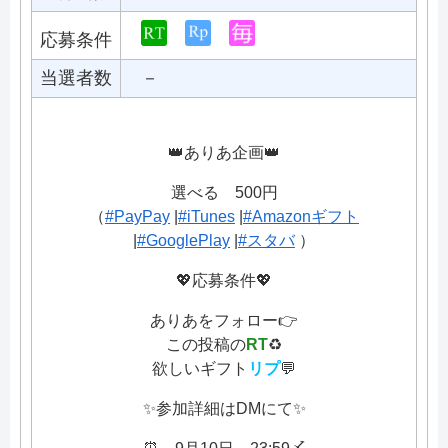
応募条件
当選者数
－
👑ありあ企画👑
選べる 500円
（
#PayPay
|
#iTunes
|
#Amazonギフト
|
#GooglePlay
|
#スタバ
）
💖応募条件💖
ありあをフォロー👉
この投稿の
RT
♻️
欲しいギフト
リプ
💬
✨参加詳細はDMにて✨