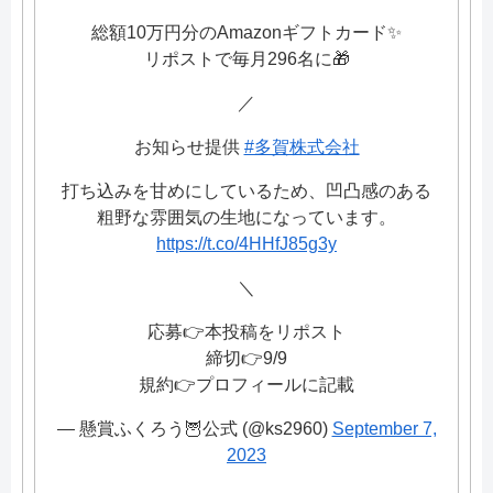
総額10万円分のAmazonギフトカード✨
リポストで毎月296名に🎁
／
お知らせ提供
#多賀株式会社
打ち込みを甘めにしているため、凹凸感のある
粗野な雰囲気の生地になっています。
https://t.co/4HHfJ85g3y
＼
応募👉本投稿をリポスト
締切👉9/9
規約👉プロフィールに記載
— 懸賞ふくろう🦉公式 (@ks2960)
September 7,
2023