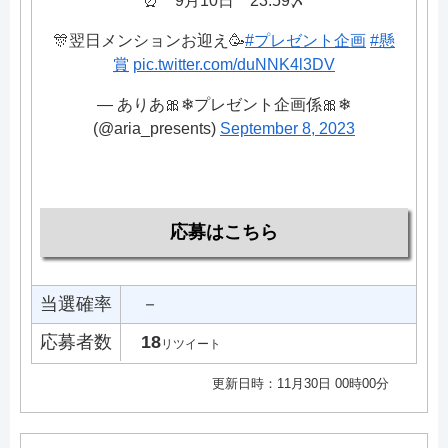
⏰ 9月10日 23:59〆
🎊翌日メンションお迎え🥳
#プレゼント企画
#懸
賞
pic.twitter.com/duNNK4l3DV
— ありあ🎀❄プレゼント企画係🎀❄
(@aria_presents)
September 8, 2023
応募はこちら
当選確率
－
応募者数
18
リツイート
更新日時：11月30日 00時00分