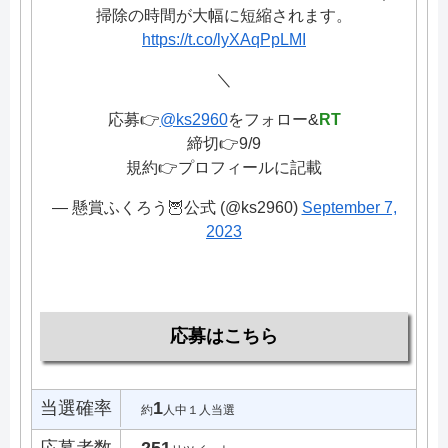
掃除の時間が大幅に短縮されます。
https://t.co/lyXAqPpLMI
＼
応募👉
@ks2960
をフォロー&
RT
締切👉9/9
規約👉プロフィールに記載
— 懸賞ふくろう🦉公式 (@ks2960)
September 7,
2023
応募はこちら
当選確率
1
約
人中１人当選
応募者数
251