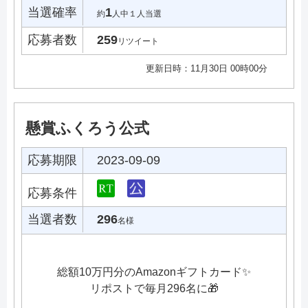
当選確率
1
約
人中１人当選
応募者数
259
リツイート
更新日時：11月30日 00時00分
懸賞ふくろう公式
応募期限
2023-09-09
応募条件
当選者数
296
名様
総額10万円分のAmazonギフトカード✨
リポストで毎月296名に🎁