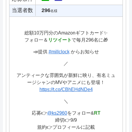
当選者数
296
名様
総額10万円分のAmazonギフトカード✨
フォロ一＆
リツイート
で毎月296名に🎁
📣提供
#millclock
からお知らせ
／
アンティークな雰囲気が新鮮に映り、有名ミュ
ージシャンのMVやアニメにも登場！
https://t.co/CBhEHdNDe4
＼
応募👉
@ks2960
をフォロー&
RT
締切👉9/9
規約👉プロフィールに記載