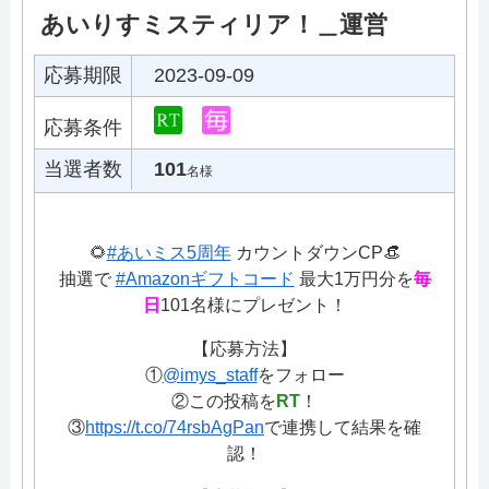
あいりすミスティリア！＿運営
応募期限
2023-09-09
応募条件
当選者数
101
名様
🌻
#あいミス5周年
カウントダウンCP👒
抽選で
#Amazonギフトコード
最大1万円分を
毎
日
101名様にプレゼント！
【応募方法】
①
@imys_staff
をフォロー
②この投稿を
RT
！
③
https://t.co/74rsbAgPan
で連携して結果を確
認！