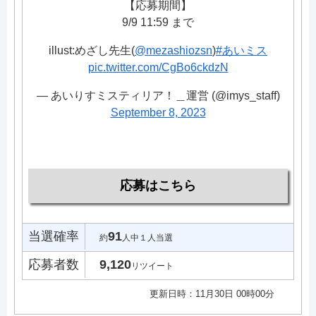
【応募期間】
9/9 11:59 まで
illust:めざし先生(
@mezashiozsn
)
#あいミス
pic.twitter.com/CgBo6ckdzN
— あいりすミスティリア！＿運営 (@imys_staff)
September 8, 2023
応募はこちら
当選確率
91
約
人中１人当選
応募者数
9,120
リツイート
更新日時：11月30日 00時00分