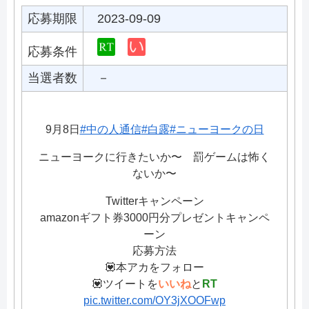
応募期限
2023-09-09
応募条件
当選者数
－
9月8日
#中の人通信
#白露
#ニューヨークの日
ニューヨークに行きたいか〜 罰ゲームは怖く
ないか〜
Twitterキャンペーン
amazonギフト券3000円分プレゼントキャンペ
ーン
応募方法
💟本アカをフォロー
💟ツイートを
いいね
と
RT
pic.twitter.com/OY3jXOOFwp