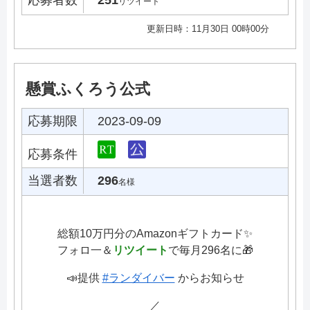
リツイート
更新日時：11月30日 00時00分
懸賞ふくろう公式
応募期限
2023-09-09
応募条件
当選者数
296
名様
総額10万円分のAmazonギフトカード✨
フォロ一＆
リツイート
で毎月296名に🎁
📣提供
#ランダイバー
からお知らせ
／