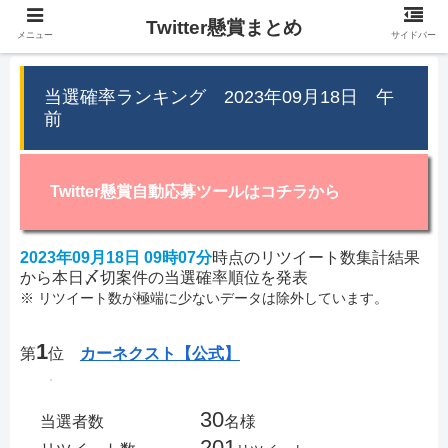
Twitter懸賞まとめ
メニュー
サイドバー
当選確率ランキング 2023年09月18日 午
前
Twitter懸賞自動応募ツールはコチラから
2023年09月18日 09時07分
時点のリツイート数集計結果
から本日〆切案件の当選確率順位を発表
※ リツイート数が極端に少ないデータは除外しています。
1
第
位
カーネクスト【公式】
30
当選者数
名様
201