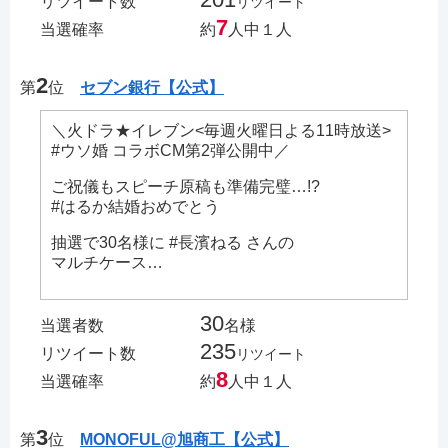
リツイート数
リツイート
7
当選確率
約
人中１人
2
第
位
セブン銀行【公式】
＼火ドラ★イレブン<毎週火曜日よる11時放送>
#ウソ婚 コラボCM第2弾公開中／
ご祝儀もスピーチ原稿も準備完璧…!?
#はるか結婚おめでとう
抽選で30名様に #長濱ねる さんの
マルチケース…
30
当選者数
名様
235
リツイート数
リツイート
8
当選確率
約
人中１人
3
第
位
MONOFUL@旭商工【公式】