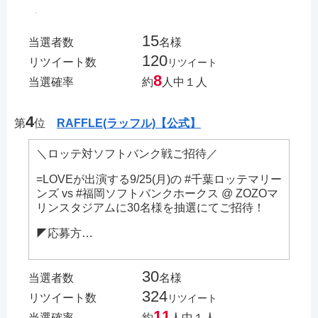
15
当選者数
名様
120
リツイート数
リツイート
8
当選確率
約
人中１人
4
第
位
RAFFLE(ラッフル)【公式】
＼ロッテ対ソフトバンク戦ご招待／
=LOVEが出演する9/25(月)の #千葉ロッテマリー
ンズ vs #福岡ソフトバンクホークス @ ZOZOマ
リンスタジアムに30名様を抽選にてご招待！
◤応募方…
30
当選者数
名様
324
リツイート数
リツイート
11
当選確率
約
人中１人