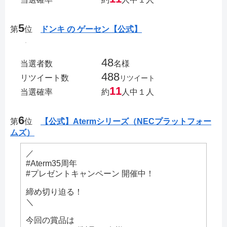
5
第
位
ドンキ の ゲーセン【公式】
48
当選者数
名様
488
リツイート数
リツイート
11
当選確率
約
人中１人
6
第
位
【公式】Atermシリーズ（NECプラットフォー
ムズ）
／
#Aterm35周年
#プレゼントキャンペーン 開催中！
締め切り迫る！
＼
今回の賞品は