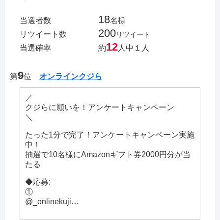
18
当選者数
名様
200
リツイート数
リツイート
12
当選確率
約
人中１人
9
第
位
オンラインクジら
／
クジらに願いを！アンケートキャンペーン
＼
たった1分で完了！アンケートキャンペーン実施
中！
抽選で10名様にAmazonギフト券2000円分が当
たる
◆応募:
①
@_onlinekuji…