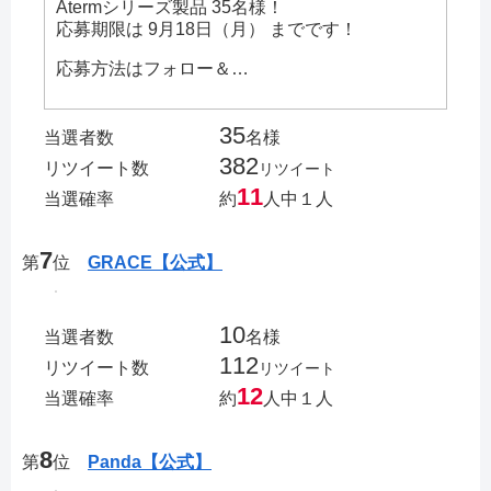
Atermシリーズ製品 35名様！
応募期限は 9月18日（月） までです！
応募方法はフォロー＆…
35
当選者数
名様
382
リツイート数
リツイート
11
当選確率
約
人中１人
7
第
位
GRACE【公式】
10
当選者数
名様
112
リツイート数
リツイート
12
当選確率
約
人中１人
8
第
位
Panda【公式】