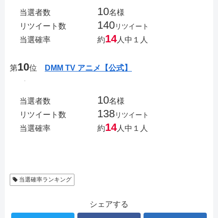
10
当選者数
名様
140
リツイート数
リツイート
14
当選確率
約
人中１人
10
第
位
DMM TV アニメ【公式】
10
当選者数
名様
138
リツイート数
リツイート
14
当選確率
約
人中１人
当選確率ランキング
シェアする