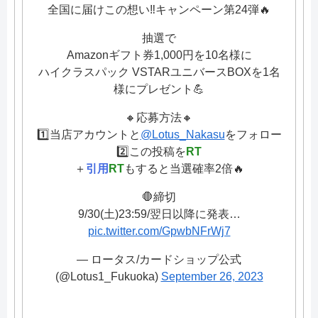
全国に届けこの想い‼️キャンペーン第24弾🔥
抽選で
Amazonギフト券1,000円を10名様に
ハイクラスパック VSTARユニバースBOXを1名
様にプレゼント💪
🔸応募方法🔸
1️⃣当店アカウントと
@Lotus_Nakasu
をフォロー
2️⃣この投稿を
RT
＋
引用
RT
もすると当選確率2倍🔥
🛑締切
9/30(土)23:59/翌日以降に発表…
pic.twitter.com/GpwbNFrWj7
— ロータス/カードショップ公式
(@Lotus1_Fukuoka)
September 26, 2023