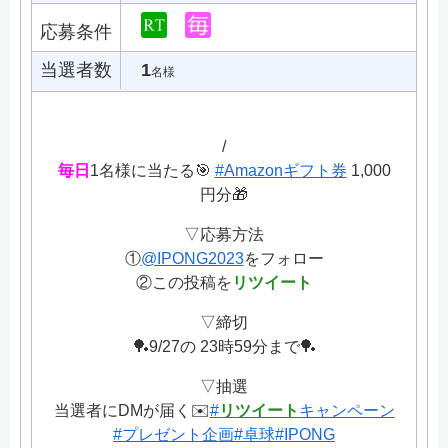
応募条件
当選者数
1
名様
/
毎日
1名様に当たる🎯
#Amazonギフト券
1,000
円分🎁
▽応募方法
①
@IPONG2023
をフォロー
②この投稿を
リツイート
▽締切
🏓9/27の 23時59分まで🏓
▽抽選
当選者にDMが届く✉️
#
リツイート
キャンペーン
#プレゼント企画
#卓球
#IPONG