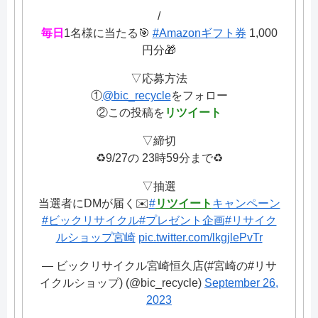
/
毎日
1名様に当たる🎯
#Amazonギフト券
1,000
円分🎁
▽応募方法
①
@bic_recycle
をフォロー
②この投稿を
リツイート
▽締切
♻️9/27の 23時59分まで♻️
▽抽選
当選者にDMが届く✉️
#
リツイート
キャンペーン
#ビックリサイクル
#プレゼント企画
#リサイク
ルショップ宮崎
pic.twitter.com/lkgjlePvTr
— ビックリサイクル宮崎恒久店(#宮崎の#リサ
イクルショップ) (@bic_recycle)
September 26,
2023