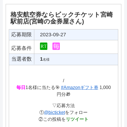
格安航空券ならビックチケット宮崎
駅前店(宮崎の金券屋さん)
応募期限
2023-09-27
応募条件
当選者数
1
名様
/
毎日
1名様に当たる🎯
#Amazonギフト券
1,000
円分🎁
▽応募方法
①
@bicticket
をフォロー
②この投稿を
リツイート