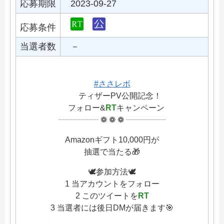
応募期限
2023-09-27
応募条件
当選者数
－
#ささレボ
ティザーPV公開記念！
フォロー&
RT
キャンペーン
┈┈┈┈┈ ❁ ❁ ❁ ┈┈┈┈┈
Amazonギフト10,000円が
抽選で当たる🎁
🕊参加方法🕊
1 当アカウントをフォロー
2 このツイートを
RT
3 当選者には後日DMが届きます🎯