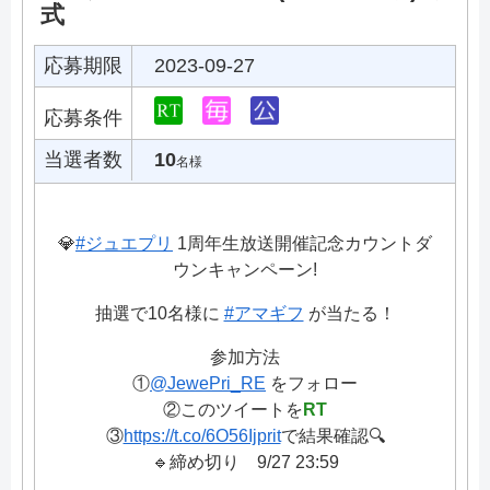
式
応募期限
2023-09-27
応募条件
当選者数
10
名様
💎
#ジュエプリ
1周年生放送開催記念カウントダ
ウンキャンペーン!
抽選で10名様に
#アマギフ
が当たる！
参加方法
①
@JewePri_RE
をフォロー
②このツイートを
RT
③
https://t.co/6O56Ijprit
で結果確認🔍
🔹締め切り 9/27 23:59