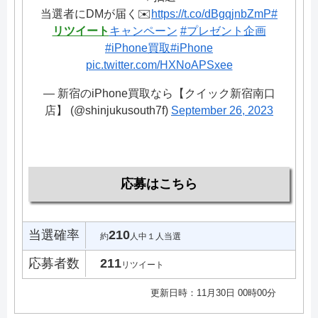
当選者にDMが届く✉️
https://t.co/dBgqjnbZmP
#
リツイート
キャンペーン
#プレゼント企画
#iPhone買取
#iPhone
pic.twitter.com/HXNoAPSxee
— 新宿のiPhone買取なら【クイック新宿南口
店】 (@shinjukusouth7f)
September 26, 2023
応募はこちら
当選確率
210
約
人中１人当選
応募者数
211
リツイート
更新日時：11月30日 00時00分