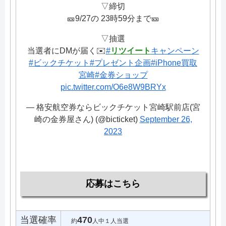
▽締切
🎫9/27の 23時59分まで🎫
▽抽選
当選者にDMが届く✉️
#
リツイート
キャンペーン
#ビックチケット
#プレゼント企画
#iPhone買取
宮崎
#金券ショップ
pic.twitter.com/O6e8W9BRYx
— 格安航空券ならビックチケット宮崎駅前店(宮
崎の金券屋さん) (@bicticket)
September 26,
2023
応募はこちら
当選確率
470
約
人中１人当選