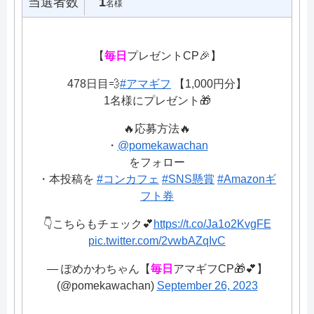
当選者数
1
名様
【
毎日
プレゼントCP🎉】
478日目💨
#アマギフ
【1,000円分】
1名様にプレゼント🎁
🔥応募方法🔥
・
@pomekawachan
をフォロー
・本投稿を
#コンカフェ
#SNS懸賞
#Amazonギ
フト券
👇こちらもチェック💕
https://t.co/Ja1o2KvgFE
pic.twitter.com/2vwbAZqIvC
— ぽめかわちゃん【
毎日
アマギフCP🎁💕】
(@pomekawachan)
September 26, 2023