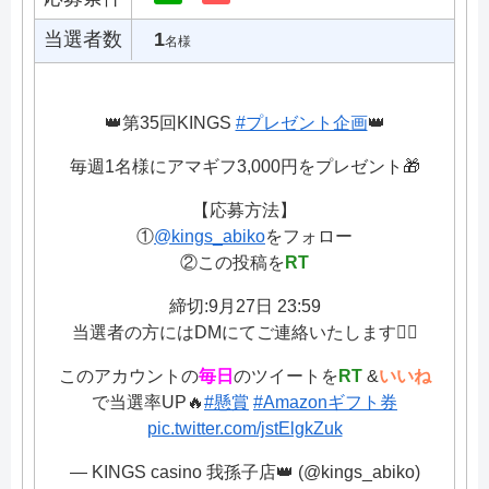
当選者数
1
名様
👑第35回KINGS
#プレゼント企画
👑
毎週1名様にアマギフ3,000円をプレゼント🎁
【応募方法】
①
@kings_abiko
をフォロー
②この投稿を
RT
締切:9月27日 23:59
当選者の方にはDMにてご連絡いたします🙆‍♀️
このアカウントの
毎日
のツイートを
RT
&
いいね
で当選率UP🔥
#懸賞
#Amazonギフト券
pic.twitter.com/jstElgkZuk
— KINGS casino 我孫子店👑 (@kings_abiko)