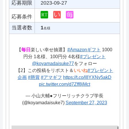
応募期限
2023-09-27
応募条件
当選者数
1
名様
【
毎日
楽しい幸せ抽選】
#Amazonギフト
1000
円分 1名様、100円分 4名様
#プレゼント
@koyamadaisuke77
をフォロー
【2】この投稿をリポスト＆
いいね
#プレゼント
企画
#懸賞
#アマギフ
https://t.co/l8YXNv5akD
pic.twitter.com/d7Zff8jMct
— 小山大輔●フリーリッチクラブ学長
(@koyamadaisuke7)
September 27, 2023