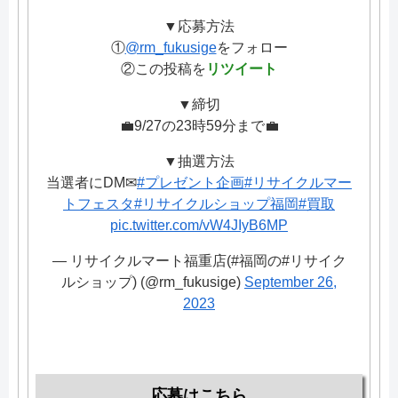
▼応募方法
①
@rm_fukusige
をフォロー
②この投稿を
リツイート
▼締切
💼9/27の23時59分まで💼
▼抽選方法
当選者にDM✉
#プレゼント企画
#リサイクルマー
トフェスタ
#リサイクルショップ福岡
#買取
pic.twitter.com/vW4JIyB6MP
— リサイクルマート福重店(#福岡の#リサイク
ルショップ) (@rm_fukusige)
September 26,
2023
応募はこちら