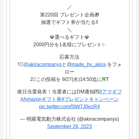
／
第220回 プレゼント企画🎁
抽選でギフト券が当たる‼️
＼
💎選べるギフト💎
2000円分を1名様にプレゼント✨
応募方法
1⃣
@akiracompanys
と
@made_by_akira
をフォ
ロー
2⃣この投稿を 9/27(水)14:50迄に
RT
後日当選発表！当選者にはDM通知💌
#アマギフ
#Amazonギフト券
#プレゼントキャンペーン
pic.twitter.com/5tW7J0ezR4
— 明羅電気動力株式会社 (@akiracompanys)
September 26, 2023