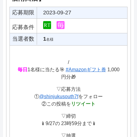
応募期限
2023-09-27
応募条件
当選者数
1
名様
/
毎日
1名様に当たる🎯
#Amazonギフト券
1,000
円分🎁
▽応募方法
①
@shinjukusouth7f
をフォロー
②この投稿を
リツイート
▽締切
📱9/27の 23時59分まで📱
▽抽選