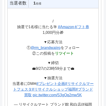
当選者数
1
名様
/
抽選で1名様に当たる🎯
#Amazonギフト券
1,000円分🎁
▼応募方法
①
@rm_brandwajiro
をフォロー
②この投稿を
リツイート
▼締切
💼9/27の23時59分まで💼
▼抽選方法
当選者にDM✉
#プレゼント企画
#リサイクルマー
トフェスタ
#リサイクルショップ福岡
#ブランド
買取
pic.twitter.com/S3gOq2mw5K
— リサイクルマート ブランド館 和白店(#福岡