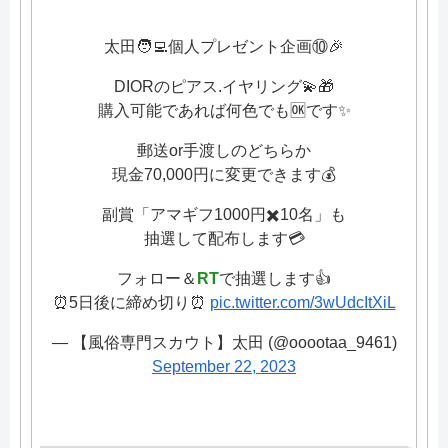
太田🧑‍💻個人プレゼント企画⑩🎉
DIORのピアス.イヤリング💫🎁
購入可能であれば何色でも🆗です✨
郵送or手渡しのどちらか
現金70,000円に変更できます💰
副賞「アマギフ1000円✖️10名」も
抽選して配布します💳
フォロー＆
RT
で抽選します👍
⏰5日後に締め切り⏰
pic.twitter.com/3wUdcItXiL
— 【風俗専門スカウト】太田 (@ooootaa_9461)
September 22, 2023