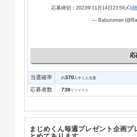
応募締切￤2023年11月14日23:59〆
#
— Baburuman (@Ba
応
当選確率
370
約
人中１人当選
応募者数
739
リツイート
まじめくん毎週プレゼント企画プ
とめてあります