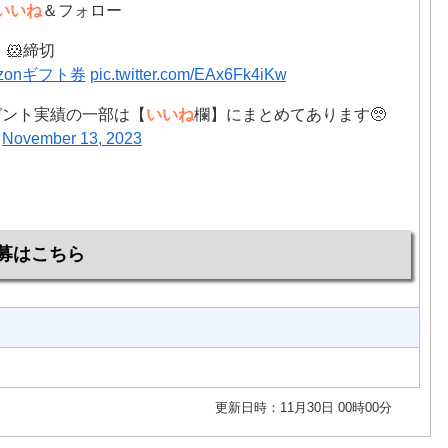
いいね
＆フォロー
🐹締切
azonギフト券
pic.twitter.com/EAx6Fk4iKw
ゼント実績の一部は【
いいね
欄】にまとめてあります🥺
)
November 13, 2023
募はこちら
更新日時：11月30日 00時00分