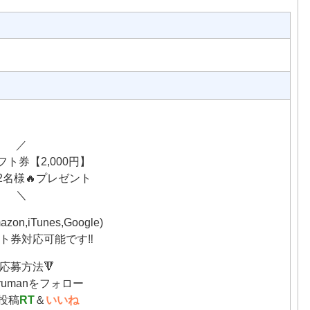
／
ト券【2,000円】
2名様🔥プレゼント
＼
azon,iTunes,Google)
ト券対応可能です‼️
応募方法🔻
urumanをフォロー
投稿
RT
＆
いいね