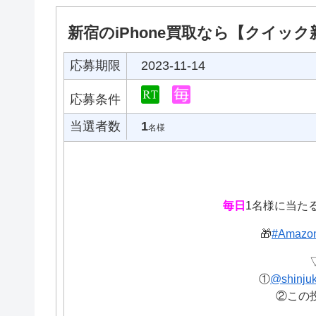
新宿のiPhone買取なら【クイッ
応募期限
2023-11-14
応募条件
当選者数
1
名様
毎日
1名様に当たる
🎁
#Amaz
①
@shinjuk
②この