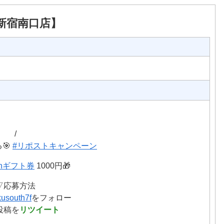
ク新宿南口店】
/
🎯
#リポストキャンペーン
onギフト券
1000円🎁
▽応募方法
usouth7f
をフォロー
投稿を
リツイート