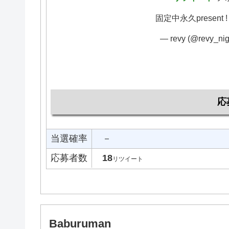
固定中永久present 
— revy (@revy_ni
応
当選確率
－
応募者数
18
リツイート
Baburuman