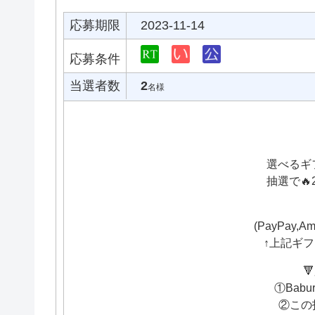
応募期限
2023-11-14
応募条件
当選者数
2
名様
選べるギフ
抽選で🔥
(PayPay,Am
↑上記ギフ

①Bab
②この