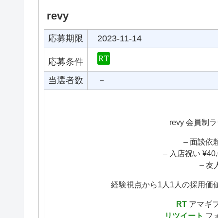
revy
応募期限
2023-11-14
応募条件
当選者数
－
revy 会員
– 面談依頼 ¥
– 入店祝い ¥40,00
– 友
経験視点から1人1人の採用価
RT
アマギフ p
リツイート
フォ