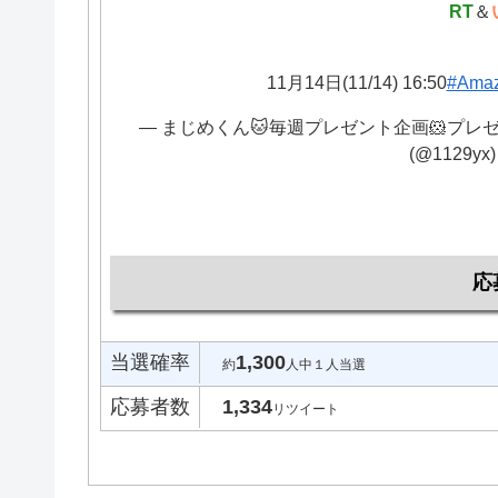
RT
＆
11月14日(11/14) 16:50
#Am
— まじめくん🐱毎週プレゼント企画🐹プレ
(@1129yx
応
当選確率
1,300
約
人中１人当選
応募者数
1,334
リツイート