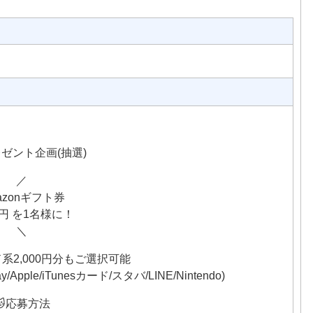
ゼント企画(抽選)
／
azonギフト券
00円 を1名様に！
＼
系2,000円分もご選択可能
y/Apple/iTunesカード/スタバ/LINE/Nintendo)
🐱応募方法