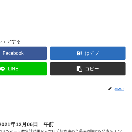
シェアする
Facebook
はてブ
LINE
コピー
prizer
21年12月06日 午前
7分時点のリツイート数集計結果から本日〆切案件の当選確率順位を発表※ リツ