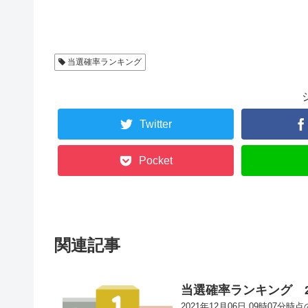
当選確率ランキング
Twitter
Pocket
関連記事
当選確率ランキング 20
2021年12月06日 09時0