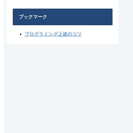
ブックマーク
プログラミング上達のコツ