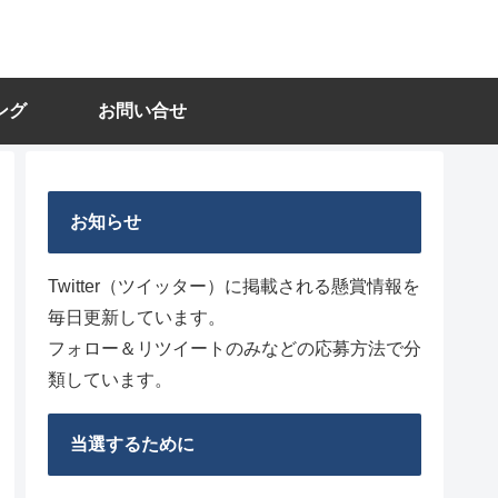
ング
お問い合せ
お知らせ
Twitter（ツイッター）に掲載される懸賞情報を
毎日更新しています。
フォロー＆リツイートのみなどの応募方法で分
類しています。
当選するために