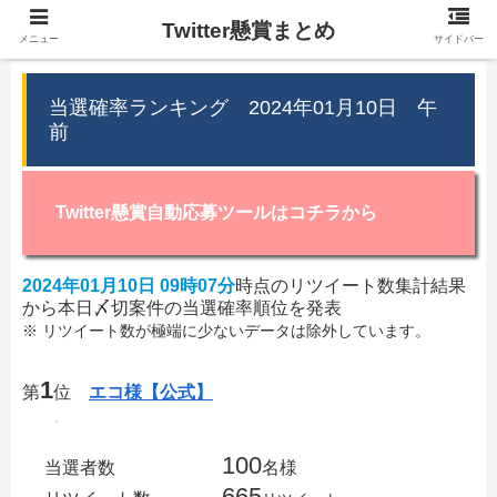
Twitter懸賞まとめ
メニュー
サイドバー
当選確率ランキング 2024年01月10日 午
前
Twitter懸賞自動応募ツールはコチラから
2024年01月10日 09時07分
時点のリツイート数集計結果
から本日〆切案件の当選確率順位を発表
※ リツイート数が極端に少ないデータは除外しています。
1
第
位
エコ様【公式】
100
当選者数
名様
665