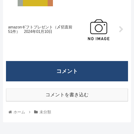
amazonギフトプレゼント（〆切直前
51件） 2024年01月10日
コメント
コメントを書き込む
ホーム
未分類