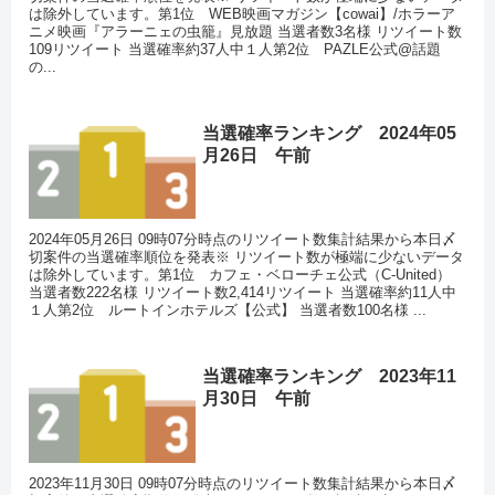
は除外しています。第1位 WEB映画マガジン【cowai】/ホラーア
ニメ映画『アラーニェの虫籠』見放題 当選者数3名様 リツイート数
109リツイート 当選確率約37人中１人第2位 PAZLE公式@話題
の...
当選確率ランキング 2024年05
月26日 午前
2024年05月26日 09時07分時点のリツイート数集計結果から本日〆
切案件の当選確率順位を発表※ リツイート数が極端に少ないデータ
は除外しています。第1位 カフェ・ベローチェ公式（C-United）
当選者数222名様 リツイート数2,414リツイート 当選確率約11人中
１人第2位 ルートインホテルズ【公式】 当選者数100名様 ...
当選確率ランキング 2023年11
月30日 午前
2023年11月30日 09時07分時点のリツイート数集計結果から本日〆