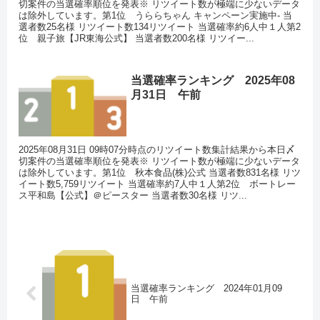
切案件の当選確率順位を発表※ リツイート数が極端に少ないデータ
は除外しています。第1位 うららちゃん キャンペーン実施中- 当
選者数25名様 リツイート数134リツイート 当選確率約6人中１人第2
位 親子旅【JR東海公式】 当選者数200名様 リツイー...
当選確率ランキング 2025年08
月31日 午前
2025年08月31日 09時07分時点のリツイート数集計結果から本日〆
切案件の当選確率順位を発表※ リツイート数が極端に少ないデータ
は除外しています。第1位 秋本食品(株)公式 当選者数831名様 リツ
イート数5,759リツイート 当選確率約7人中１人第2位 ボートレー
ス平和島【公式】＠ピースター 当選者数30名様 リツ...
当選確率ランキング 2024年01月09
日 午前