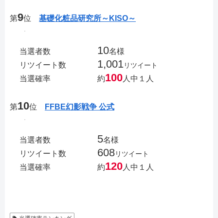
9
第
位
基礎化粧品研究所～KISO～
10
当選者数
名様
1,001
リツイート数
リツイート
100
当選確率
約
人中１人
10
第
位
FFBE幻影戦争 公式
5
当選者数
名様
608
リツイート数
リツイート
120
当選確率
約
人中１人