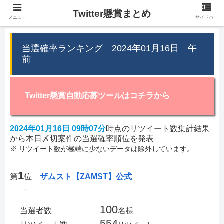
Twitter懸賞まとめ
メニュー
サイドバー
当選確率ランキング 2024年01月16日 午
前
Twitter懸賞自動応募ツールはコチラから
2024年01月16日 09時07分
時点のリツイート数集計結果
から本日〆切案件の当選確率順位を発表
※ リツイート数が極端に少ないデータは除外しています。
1
第
位
ザムスト【ZAMST】公式
100
当選者数
名様
554