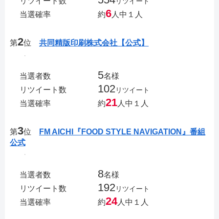
リツイート数
リツイート
6
当選確率
約
人中１人
2
第
位
共同精版印刷株式会社【公式】
5
当選者数
名様
102
リツイート数
リツイート
21
当選確率
約
人中１人
3
第
位
FM AICHI『FOOD STYLE NAVIGATION』番組
公式
8
当選者数
名様
192
リツイート数
リツイート
24
当選確率
約
人中１人