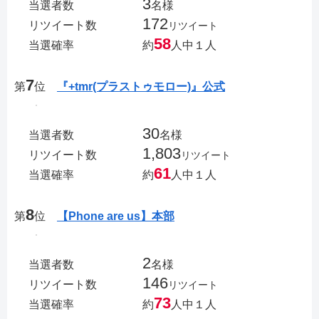
3
当選者数
名様
172
リツイート数
リツイート
58
当選確率
約
人中１人
7
第
位
『+tmr(プラストゥモロー)』公式
30
当選者数
名様
1,803
リツイート数
リツイート
61
当選確率
約
人中１人
8
第
位
【Phone are us】本部
2
当選者数
名様
146
リツイート数
リツイート
73
当選確率
約
人中１人