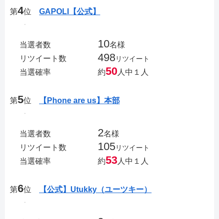
4
第
位
GAPOLI【公式】
10
当選者数
名様
498
リツイート数
リツイート
50
当選確率
約
人中１人
5
第
位
【Phone are us】本部
2
当選者数
名様
105
リツイート数
リツイート
53
当選確率
約
人中１人
6
第
位
【公式】Utukky（ユーツキー）