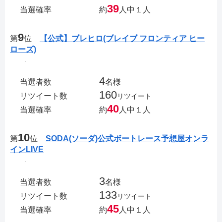
39
当選確率
約
人中１人
9
第
位
【公式】ブレヒロ(ブレイブ フロンティア ヒー
ローズ)
4
当選者数
名様
160
リツイート数
リツイート
40
当選確率
約
人中１人
10
第
位
SODA(ソーダ)公式ボートレース予想屋オンラ
インLIVE
3
当選者数
名様
133
リツイート数
リツイート
45
当選確率
約
人中１人