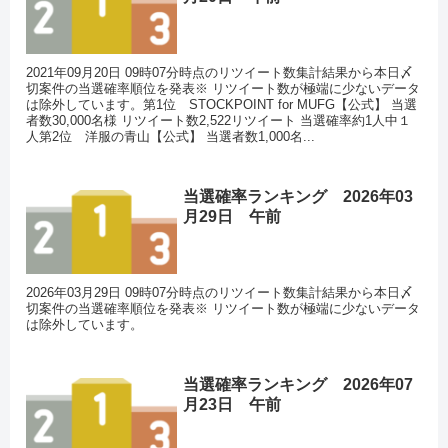
2021年09月20日 09時07分時点のリツイート数集計結果から本日〆
切案件の当選確率順位を発表※ リツイート数が極端に少ないデータ
は除外しています。第1位 STOCKPOINT for MUFG【公式】 当選
者数30,000名様 リツイート数2,522リツイート 当選確率約1人中１
人第2位 洋服の青山【公式】 当選者数1,000名...
当選確率ランキング 2026年03
月29日 午前
2026年03月29日 09時07分時点のリツイート数集計結果から本日〆
切案件の当選確率順位を発表※ リツイート数が極端に少ないデータ
は除外しています。
当選確率ランキング 2026年07
月23日 午前