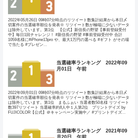
2022年05月26日 09時07分時点のリツイート数集計結果から本日〆
切案件の当選確率順位を発表※ リツイート数が極端に少ないデータ
は除外しています。第1位 【公式】新信長の野望【事前登録受付
中】毎日1回チャレンジ！ #新信長の野望 #事前登録受付中 合計
1059名様に#iPhone13pro や、最大1万円の選べる #ギフト がその場
で当たる #プレゼン...
当選確率ランキング 2022年09
月01日 午前
2022年09月01日 09時07分時点のリツイート数集計結果から本日〆
切案件の当選確率順位を発表※ リツイート数が極端に少ないデータ
は除外しています。第1位 まるふぉい 当選者数50名様 リツイート
数397リツイート 当選確率約8人中１人第2位 プリントデイズ by
FUJICOLOR【公式】＠キャンペーン実施中／ #プリントデイズ...
当選確率ランキング 2021年09
月20日 午前