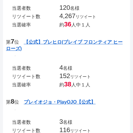
120
当選者数
名様
4,267
リツイート数
リツイート
36
当選確率
約
人中１人
7
第
位
【公式】ブレヒロ(ブレイブ フロンティア ヒー
ローズ)
4
当選者数
名様
152
リツイート数
リツイート
38
当選確率
約
人中１人
8
第
位
プレイオジョ・PlayOJO【公式】
3
当選者数
名様
116
リツイート数
リツイート