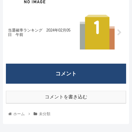
当選確率ランキング 2024年02月05
日 午前
コメント
コメントを書き込む
ホーム
未分類