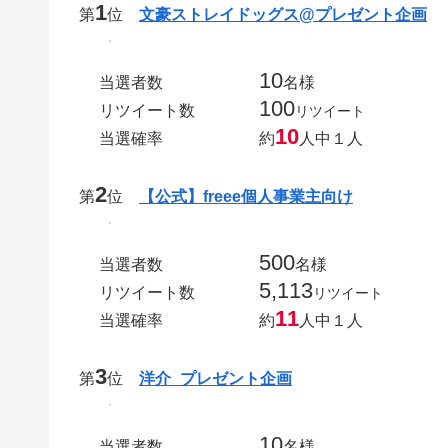
1
第
位
文豪ストレイドッグス@プレゼント企画
10
当選者数
名様
100
リツイート数
リツイート
10
当選確率
約
人中１人
2
第
位
【公式】freee個人事業主向け
500
当選者数
名様
5,113
リツイート数
リツイート
11
当選確率
約
人中１人
3
第
位
洋介_プレゼント企画
10
当選者数
名様