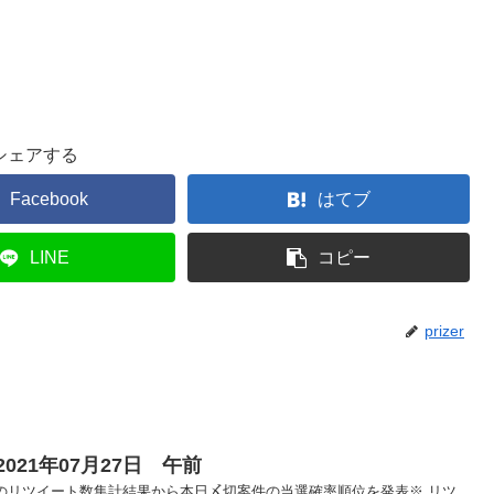
シェアする
Facebook
はてブ
LINE
コピー
prizer
21年07月27日 午前
7分時点のリツイート数集計結果から本日〆切案件の当選確率順位を発表※ リツ