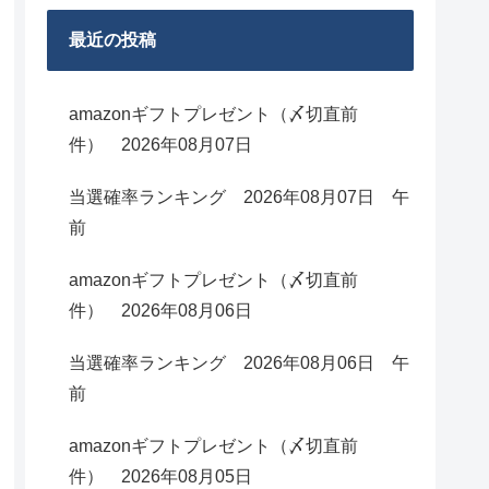
最近の投稿
amazonギフトプレゼント（〆切直前
件） 2026年08月07日
当選確率ランキング 2026年08月07日 午
前
amazonギフトプレゼント（〆切直前
件） 2026年08月06日
当選確率ランキング 2026年08月06日 午
前
amazonギフトプレゼント（〆切直前
件） 2026年08月05日