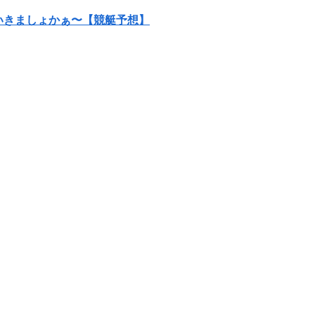
いきましょかぁ〜【競艇予想】