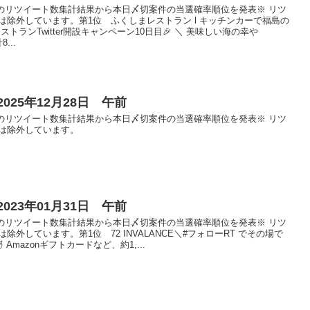
7分時点のリツイート数集計結果から本日〆切案件の当選確率順位を発表※ リツ
除外しています。第1位 ふくしまレストラン l キッチンカーで福島の
トランTwitter開設キャンペーン10日目🎉 ＼ 美味しい海の幸や
...
25年12月28日 午前
7分時点のリツイート数集計結果から本日〆切案件の当選確率順位を発表※ リツ
は除外しています。
23年01月31日 午前
7分時点のリツイート数集計結果から本日〆切案件の当選確率順位を発表※ リツ
外しています。第1位 72 INVALANCE＼#フォローRT でその場で
 Amazonギフトカードなど、約1,...