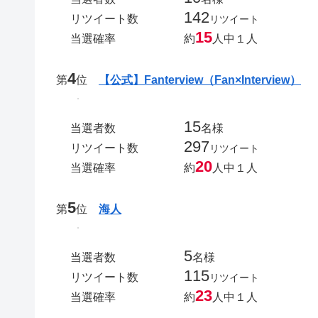
142
リツイート数
リツイート
15
当選確率
約
人中１人
4
第
位
【公式】Fanterview（Fan×Interview）
15
当選者数
名様
297
リツイート数
リツイート
20
当選確率
約
人中１人
5
第
位
海人
5
当選者数
名様
115
リツイート数
リツイート
23
当選確率
約
人中１人