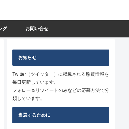
ング
お問い合せ
お知らせ
Twitter（ツイッター）に掲載される懸賞情報を
毎日更新しています。
フォロー＆リツイートのみなどの応募方法で分
類しています。
当選するために