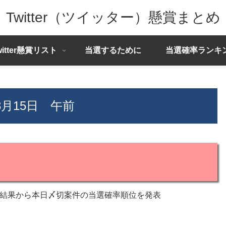
Twitter（ツイッター）懸賞まとめ
witter懸賞リスト
当選するために
当選確率ランキ
3月15日 午前
結果から本日〆切案件の当選確率順位を発表