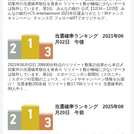
切案件の当選確率順位を発表※ リツイート数が極端に少ないデータ
は除外しています。第1位 みんなの銀行 公式【12/14～12/29】​ み
んなの銀行×CS entertainment 2021年応援ありがとう！Wチャンス
キャンペーン​ ​ チャンス① フォロー&RTでオリジナルグ...
当選確率ランキング 2021年06
月02日 午後
2021年06月02日 20時00分時点のリツイート数集計結果から本日〆
切案件の当選確率順位を発表※ リツイート数が極端に少ないデータ
は除外しています。第1位 スポーツニッポン新聞社（スポニチ）
｜スポーツや芸能のニュース、イベントやキャンペーン情報をお届
け！ 当選者数200名様 リツイート数17,766リツイート 当選確率約
89人中１...
当選確率ランキング 2025年08
月20日 午前