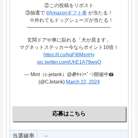
②この投稿をリポスト
③抽選で
#Amazonギフト券
が当たる！
※外れてもドッグシューズが当たる！
━━━━━━━━━━━━━━━━━
玄関ドアや車に貼れる「犬が居ます」
マグネットステッカー今ならポイント10倍！
https://t.co/hqFI6MsnHy
pic.twitter.com/UhE1A78wgQ
— Mint（c-jetank）@🎁ｷｬﾝﾍﾟｰﾝ開催中🖨️
(@CJetank)
March 22, 2024
応募はこちら
当選確率
－