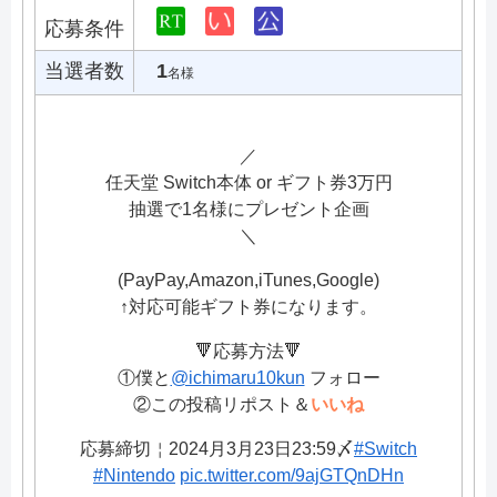
応募条件
当選者数
1
名様
／
任天堂 Switch本体 or ギフト券3万円
抽選で1名様にプレゼント企画
＼
(PayPay,Amazon,iTunes,Google)
↑対応可能ギフト券になります。
🔻応募方法🔻
①僕と
@ichimaru10kun
フォロー
②この投稿リポスト＆
いいね
応募締切￤2024月3月23日23:59〆
#Switch
#Nintendo
pic.twitter.com/9ajGTQnDHn