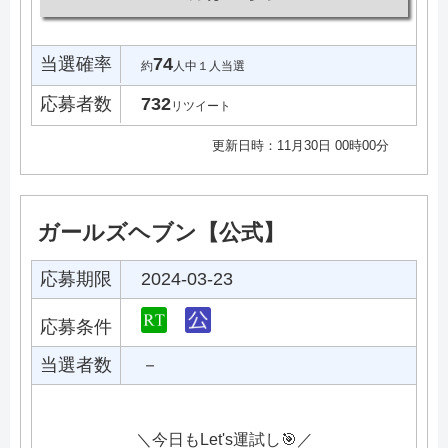
当選確率
74
約
人中１人当選
応募者数
732
リツイート
更新日時：11月30日 00時00分
ガールズヘブン【公式】
応募期限
2024-03-23
応募条件
当選者数
－
＼今日もLet's運試し🎯／