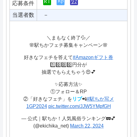
応募条件
当選者数
－
＼まもなく終了💦／
🌸駅ちかフェチ募集キャンペーン🌸
好きなフェチを答えて
#Amazonギフト券
1️⃣0️⃣0️⃣0️⃣円分が
抽選でもらえちゃう😍💕
✨応募方法✨
①フォロー＆RP
②「好きなフェチ」を
リプ
📲
#駅ちか写メ
1GP2024
pic.twitter.com/JJW5YMpfGH
— 公式｜駅ちか！人気風俗ランキング🚃💕
(@ekichika_net)
March 22, 2024