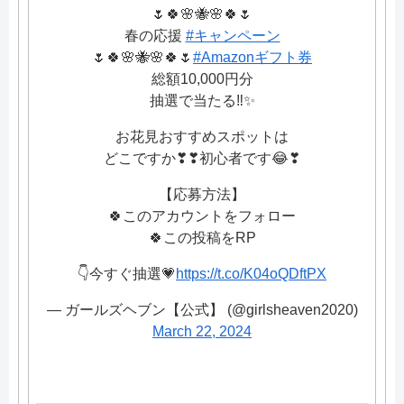
🌷🍀🌸🐝🌸🍀🌷
春の応援
#キャンペーン
🌷🍀🌸🐝🌸🍀🌷
#Amazonギフト券
総額10,000円分
抽選で当たる‼✨
お花見おすすめスポットは
どこですか❣❣初心者です😂❣
【応募方法】
🍀このアカウントをフォロー
🍀この投稿をRP
👇今すぐ抽選💗
https://t.co/K04oQDftPX
— ガールズヘブン【公式】 (@girlsheaven2020)
March 22, 2024