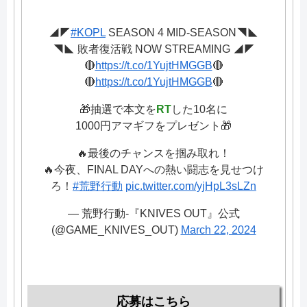
◢◤
#KOPL
SEASON 4 MID-SEASON◥◣
◥◣ 敗者復活戦 NOW STREAMING ◢◤
🔴
https://t.co/1YujtHMGGB
🔴
🔴
https://t.co/1YujtHMGGB
🔴
🎁抽選で本文を
RT
した10名に
1000円アマギフをプレゼント🎁
🔥最後のチャンスを掴み取れ！
🔥今夜、FINAL DAYへの熱い闘志を見せつけ
ろ！
#荒野行動
pic.twitter.com/yjHpL3sLZn
— 荒野行動-『KNIVES OUT』公式
(@GAME_KNIVES_OUT)
March 22, 2024
応募はこちら