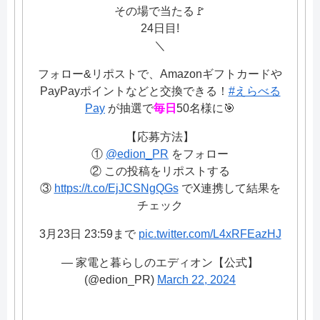
その場で当たる🚩
24日目!
＼
フォロー&リポストで、Amazonギフトカードや
PayPayポイントなどと交換できる！
#えらべる
Pay
が抽選で
毎日
50名様に🎯
【応募方法】
①
@edion_PR
をフォロー
② この投稿をリポストする
③
https://t.co/EjJCSNgQGs
でX連携して結果を
チェック
3月23日 23:59まで
pic.twitter.com/L4xRFEazHJ
— 家電と暮らしのエディオン【公式】
(@edion_PR)
March 22, 2024