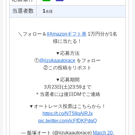
当選者数
1
名様
＼フォロー＆
#Amazonギフト券
1万円分が1名
様に当たる！
▼応募方法
①
@iizukaautorace
をフォロー
②この投稿をリポスト
▼応募期間
3月23日(土)23:59まで
＊当選者には後日DMでご連絡
▼オートレース投票はこちらから！
https://t.co/NT58qAlRJx
pic.twitter.com/jcFfDKPdqQ
— 飯塚オート (@iizukaautorace)
March 20,