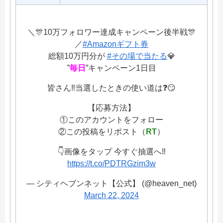
＼🎊10万フォロワー達成キャンペーン後半戦🎊
／
#Amazonギフト券
総額10万円分が
#その場で当たる
💎
”
毎日
”キャンペーン1日目
皆さん‼当選したときの使い道は❓😏
【応募方法】
①このアカウントをフォロー
②この投稿をリポスト（
RT
）
👇画像をタップ 今すぐ抽選へ‼
https://t.co/PDTRGzim3w
— シティヘブンネット【公式】 (@heaven_net)
March 22, 2024