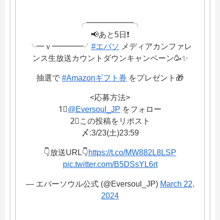
╭━━━━━━╮
📢あと5日❗
╰━ｖ━━━━╯
#エバソ
メディアカンファレ
ンス生放送カウントダウンキャンペーン🥳✨
抽選で
#Amazonギフト券
をプレゼント🎁
<応募方法>
1⃣
@Eversoul_JP
をフォロー
2⃣この投稿をリポスト
〆:3/23(土)23:59
👇放送URL👇
https://t.co/MW882L8LSP
pic.twitter.com/B5DSsYL6rt
— エバーソウル公式 (@Eversoul_JP)
March 22,
2024