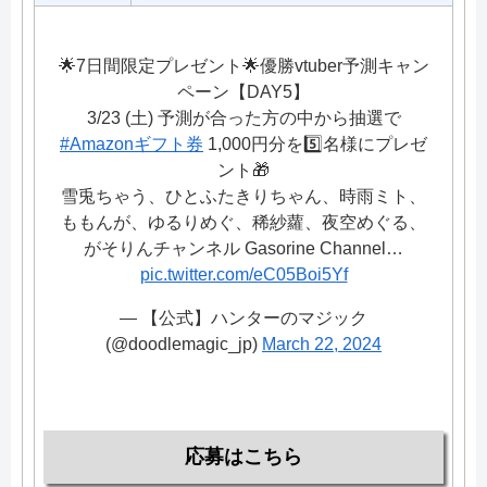
🌟7日間限定プレゼント🌟優勝vtuber予測キャン
ペーン【DAY5】
3/23 (土) 予測が合った方の中から抽選で
#Amazonギフト券
1,000円分を5️⃣名様にプレゼ
ント🎁
雪兎ちゃう、ひとふたきりちゃん、時雨ミト、
ももんが、ゆるりめぐ、稀紗蘿、夜空めぐる、
がそりんチャンネル Gasorine Channel…
pic.twitter.com/eC05Boi5Yf
— 【公式】ハンターのマジック
(@doodlemagic_jp)
March 22, 2024
応募はこちら