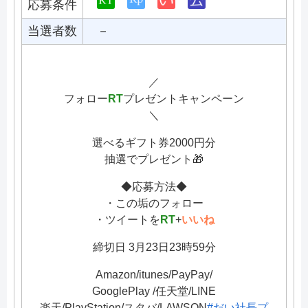
応募条件
当選者数
－
／
フォロー
RT
プレゼントキャンペーン
＼
選べるギフト券2000円分
抽選でプレゼント🎁
◆応募方法◆
・この垢のフォロー
・ツイートを
RT
+
いいね
締切日 3月23日23時59分
Amazon/itunes/PayPay/
GooglePlay /任天堂/LINE
楽天/PlayStation/スタバ/LAWSON
#だい社長プ