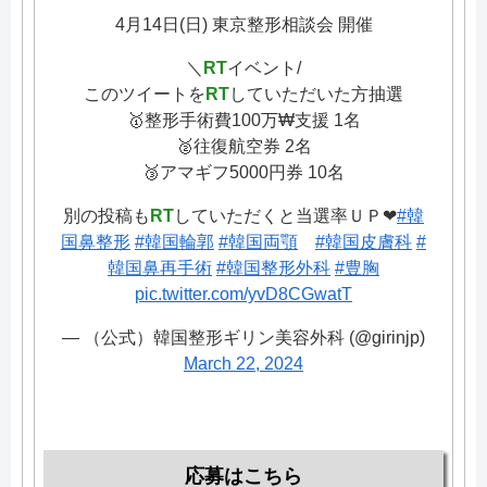
4月14日(日) 東京整形相談会 開催
＼
RT
イベント/
このツイートを
RT
していただいた方抽選
🥇整形手術費100万₩支援 1名
🥈往復航空券 2名
🥉アマギフ5000円券 10名
別の投稿も
RT
していただくと当選率ＵＰ❤
#韓
国鼻整形
#韓国輪郭
#韓国両顎
#韓国皮膚科
#
韓国鼻再手術
#韓国整形外科
#豊胸
pic.twitter.com/yvD8CGwatT
— （公式）韓国整形ギリン美容外科 (@girinjp)
March 22, 2024
応募はこちら