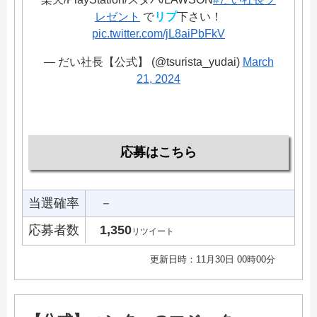
レゼント
で
リプ
下さい！
pic.twitter.com/jL8aiPbFkV
— だい社長【公式】 (@tsurista_yudai)
March
21, 2024
応募はこちら
当選確率
－
応募者数
1,350
リツイート
更新日時：11月30日 00時00分