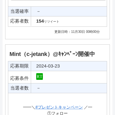
当選確率
－
応募者数
154
リツイート
更新日時：11月30日 00時00分
Mint（c-jetank）@ｷｬﾝﾍﾟｰﾝ開催中
応募期限
2024-03-23
応募条件
当選者数
－
━━＼
#プレゼントキャンペーン
／━
①フォロー