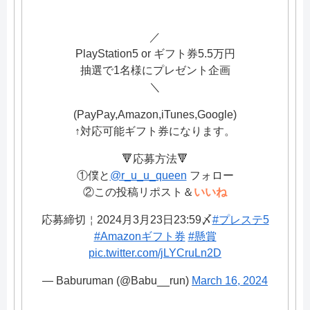
／
PlayStation5 or ギフト券5.5万円
抽選で1名様にプレゼント企画
＼
(PayPay,Amazon,iTunes,Google)
↑対応可能ギフト券になります。
🔻応募方法🔻
①僕と
@r_u_u_queen
フォロー
②この投稿リポスト＆
いいね
応募締切￤2024月3月23日23:59〆
#プレステ5
#Amazonギフト券
#懸賞
pic.twitter.com/jLYCruLn2D
— Baburuman (@Babu__run)
March 16, 2024