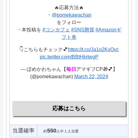
🔥応募方法🔥
・
@pomekawachan
をフォロー
・本投稿を
#コンカフェ
#SNS懸賞
#Amazonギ
フト券
👇こちらもチェック💕
https://t.co/Ja1o2KvOvc
pic.twitter.com/BBtHkrtwgP
— ぽめかわちゃん【
毎日
アマギフCP🎁💕】
(@pomekawachan)
March 22, 2024
応募はこちら
当選確率
550
約
人中１人当選