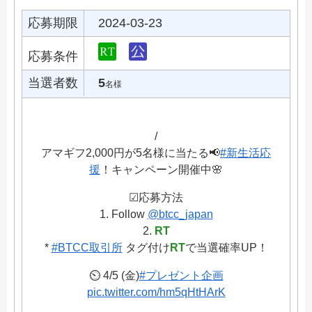
応募期限
2024-03-23
応募条件
当選者数
5
名様
/
アマギフ2,000円が5名様に当たる📢
#新生活応
援
！キャンペーン開催中🌸
☑応募方法
1. Follow
@btcc_japan
2.
RT
*
#BTCC取引所
タグ付け
RT
で当選確率UP！
⏲ 4/5 (金)
#プレゼント企画
pic.twitter.com/hm5qHtHArK